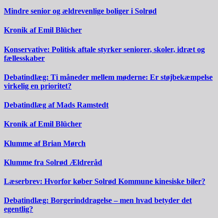
Mindre senior og ældrevenlige boliger i Solrød
Kronik af Emil Blücher
Konservative: Politisk aftale styrker seniorer, skoler, idræt og
fællesskaber
Debatindlæg: Ti måneder mellem møderne: Er støjbekæmpelse
virkelig en prioritet?
Debatindlæg af Mads Ramstedt
Kronik af Emil Blücher
Klumme af Brian Mørch
Klumme fra Solrød Ældreråd
Læserbrev: Hvorfor køber Solrød Kommune kinesiske biler?
Debatindlæg: Borgerinddragelse – men hvad betyder det
egentlig?