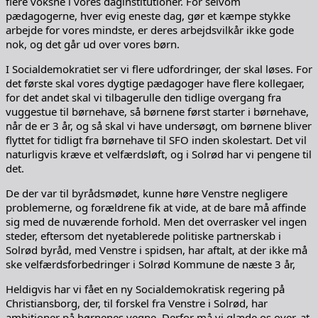
flere voksne i vores daginstitutioner. For selvom
pædagogerne, hver evig eneste dag, gør et kæmpe stykke
arbejde for vores mindste, er deres arbejdsvilkår ikke gode
nok, og det går ud over vores børn.
I Socialdemokratiet ser vi flere udfordringer, der skal løses. For
det første skal vores dygtige pædagoger have flere kollegaer,
for det andet skal vi tilbagerulle den tidlige overgang fra
vuggestue til børnehave, så børnene først starter i børnehave,
når de er 3 år, og så skal vi have undersøgt, om børnene bliver
flyttet for tidligt fra børnehave til SFO inden skolestart. Det vil
naturligvis kræve et velfærdsløft, og i Solrød har vi pengene til
det.
De der var til byrådsmødet, kunne høre Venstre negligere
problemerne, og forældrene fik at vide, at de bare må affinde
sig med de nuværende forhold. Men det overrasker vel ingen
steder, eftersom det nyetablerede politiske partnerskab i
Solrød byråd, med Venstre i spidsen, har aftalt, at der ikke må
ske velfærdsforbedringer i Solrød Kommune de næste 3 år,
Heldigvis har vi fået en ny Socialdemokratisk regering på
Christiansborg, der, til forskel fra Venstre i Solrød, har
ambitioner på børnenes vegne. Derfor må vi glæde os over, at