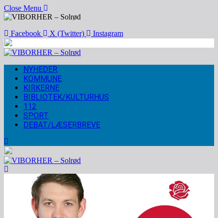
Close Menu
Facebook
X (Twitter)
Instagram
NYHEDER
KOMMUNE
KIRKERNE
BIBLIOTEK/KULTURHUS
112
SPORT
DEBAT/LÆSERBREVE