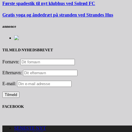
Første spadestik til nyt klubhus ved Solrød FC
Gratis yoga og åndedræt på stranden ved Strandes Hus
annonce
TILMELD NYHEDSBREVET
Fornavn:
Efternavn:
E-mail:
FACEBOOK
SENESTE NYT