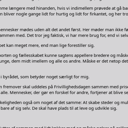
omme længere med hinanden, hvis vi indimellem prøvede at gå bare
liver nogle gange lidt for hurtig og lidt for firkantet, og her tr
nesker mødes uden alt det andet først. Her møder man ikke først
mmen med. Det tror jeg faktisk, vi har mere brug for, end vi sel
bet kan meget mere, end man lige forestiller sig.
sporten og fællesskabet kunne sagtens appellere bredere og måske 
– unge, dem midt imellem og alle os andre. Måske er det netop det
i byrådet, som betyder noget særligt for mig.
fremover skal uddeles på Frivillighedsdagen sammen med priserne t
lle. Mennesker, der gør en forskel for andre, fortjener at blive s
irkeligheden også om noget af det samme: At skabe steder og mu
are af sig selv. De skal have plads til at leve og udvikle sig.