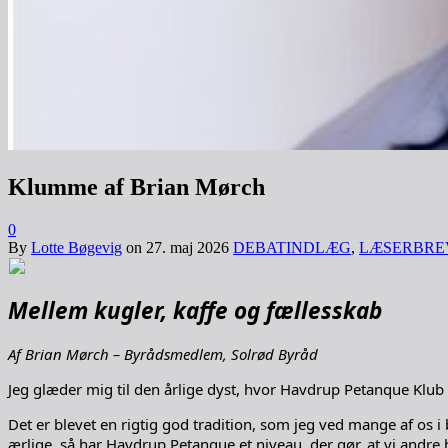
Klumme af Brian Mørch
0
By
Lotte Bøgevig
on
27. maj 2026
DEBATINDLÆG
,
LÆSERBRE
Mellem kugler, kaffe og fællesskab
Af Brian Mørch – Byrådsmedlem, Solrød Byråd
Jeg glæder mig til den årlige dyst, hvor Havdrup Petanque Klu
Det er blevet en rigtig god tradition, som jeg ved mange af os i b
ærlige, så har Havdrup Petanque et niveau, der gør, at vi andre 