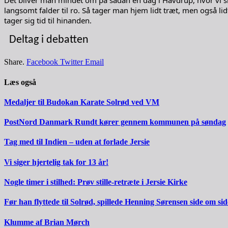
Det bliver man mindet om på sådan en dag i Havdrup, hvor vi sl
langsomt falder til ro. Så tager man hjem lidt træt, men også l
tager sig tid til hinanden.
Deltag i debatten
Share.
Facebook
Twitter
Email
Læs også
Medaljer til Budokan Karate Solrød ved VM
PostNord Danmark Rundt kører gennem kommunen på søndag
Tag med til Indien – uden at forlade Jersie
Vi siger hjertelig tak for 13 år!
Nogle timer i stilhed: Prøv stille-retræte i Jersie Kirke
Før han flyttede til Solrød, spillede Henning Sørensen side om s
Klumme af Brian Mørch