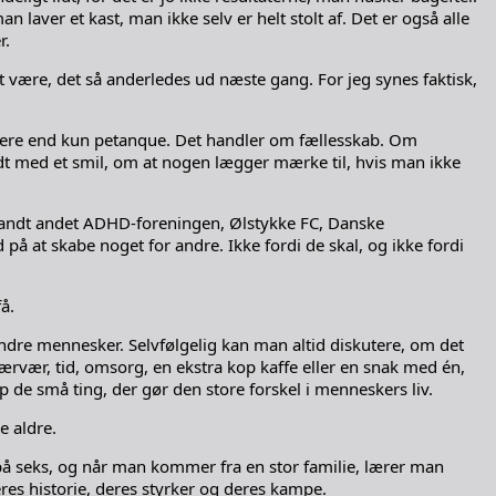
ver et kast, man ikke selv er helt stolt af. Det er også alle
r.
et være, det så anderledes ud næste gang. For jeg synes faktisk,
tigere end kun petanque. Det handler om fællesskab. Om
ødt med et smil, om at nogen lægger mærke til, hvis man ikke
i blandt andet ADHD-foreningen, Ølstykke FC, Danske
 at skabe noget for andre. Ikke fordi de skal, og ikke fordi
å.
andre mennesker. Selvfølgelig kan man altid diskutere, om det
Nærvær, tid, omsorg, en ekstra kop kaffe eller en snak med én,
p de små ting, der gør den store forskel i menneskers liv.
e aldre.
lok på seks, og når man kommer fra en stor familie, lærer man
eres historie, deres styrker og deres kampe.