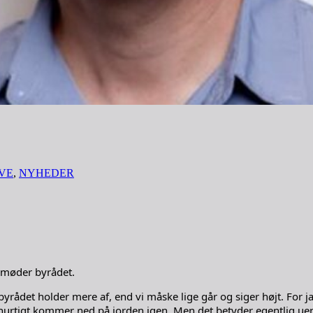
VE
,
NYHEDER
b møder byrådet.
yrådet holder mere af, end vi måske lige går og siger højt. For ja,
hurtigt kommer ned på jorden igen. Men det betyder egentlig uende