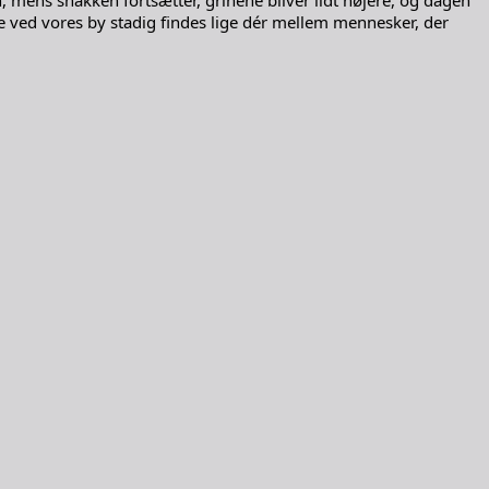
 mens snakken fortsætter, grinene bliver lidt højere, og dagen
te ved vores by stadig findes lige dér mellem mennesker, der