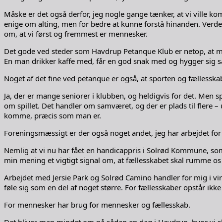
Måske er det også derfor, jeg nogle gange tænker, at vi ville k
enige om alting, men for bedre at kunne forstå hinanden. Verden b
om, at vi først og fremmest er mennesker.
Det gode ved steder som Havdrup Petanque Klub er netop, at men
En man drikker kaffe med, får en god snak med og hygger sig sa
Noget af det fine ved petanque er også, at sporten og fællesska
Ja, der er mange seniorer i klubben, og heldigvis for det. Men 
om spillet. Det handler om samværet, og der er plads til flere 
komme, præcis som man er.
Foreningsmæssigt er der også noget andet, jeg har arbejdet for 
Nemlig at vi nu har fået en handicappris i Solrød Kommune, som 
min mening et vigtigt signal om, at fællesskabet skal rumme os a
Arbejdet med Jersie Park og Solrød Camino handler for mig i v
føle sig som en del af noget større. For fællesskaber opstår ikke b
For mennesker har brug for mennesker og fællesskab.