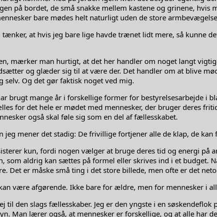
 på bordet, de små snakke mellem kastene og grinene, hvis man la
 mennesker bare mødes helt naturligt uden de store armbevægelse
g tænker, at hvis jeg bare lige havde trænet lidt mere, så kunne d
ubben, mærker man hurtigt, at det her handler om noget langt vig
sætter og glæder sig til at være der. Det handler om at blive m
g selv. Og det gør faktisk noget ved mig.
eg har brugt mange år i forskellige former for bestyrelsesarbejde 
s for det hele er mødet med mennesker, der bruger deres fritid på
nnesker også skal føle sig som en del af fællesskabet.
 jeg mener det stadig: De frivillige fortjener alle de klap, de kan f
ksisterer kun, fordi nogen vælger at bruge deres tid og energi på 
n, som aldrig kan sættes på formel eller skrives ind i et budget. 
e. Det er måske små ting i det store billede, men ofte er det neto
kan være afgørende. Ikke bare for ældre, men for mennesker i all
det vej til den slags fællesskaber. Jeg er den yngste i en søskendef
syn. Man lærer også, at mennesker er forskellige, og at alle har d