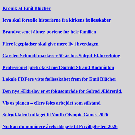
Kronik af Emil Blücher
Ieva skal fortælle historierne fra kirkens fællesskaber
Brandvæsenet åbner portene for hele familien
Flere legepladser skal give mere liv i hverdagen
Carsten Schmidt markerer 50 år hos Solrød El-forretning
Professionel julefrokost med Solrød Strand Badminton
Lokale FDFere viste fællesskabet frem for Emil Blücher
Den nye Ældrelov er et fokusområde for Solrød Ældreråd.
Vis os planen – ellers føles arbejdet som stilstand
Solrød-talent udtaget til Youth Olympic Games 2026
Nu kan du nominere årets ildsjæle til Frivilligfesten 2026