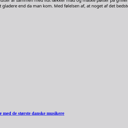
utter af sammen med lidt lækker mad og måske pølser på grillen,
idt gladere end da man kom. Med følelsen af, at noget af det beds
ide med de største danske musikere