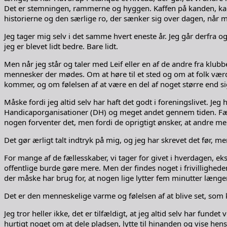
Det er stemningen, rammerne og hyggen. Kaffen på kanden, kagen
historierne og den særlige ro, der sænker sig over dagen, når
Jeg tager mig selv i det samme hvert eneste år. Jeg går derfra o
jeg er blevet lidt bedre. Bare lidt.
Men når jeg står og taler med Leif eller en af de andre fra kl
mennesker der mødes. Om at høre til et sted og om at folk værd
kommer, og om følelsen af at være en del af noget større end si
Måske fordi jeg altid selv har haft det godt i foreningslivet. J
Handicaporganisationer (DH) og meget andet gennem tiden. Fælle
nogen forventer det, men fordi de oprigtigt ønsker, at andre me
Det gør ærligt talt indtryk på mig, og jeg har skrevet det før, men
For mange af de fællesskaber, vi tager for givet i hverdagen, e
offentlige burde gøre mere. Men der findes noget i frivillighede
der måske har brug for, at nogen lige lytter fem minutter længer
Det er den menneskelige varme og følelsen af at blive set, som 
Jeg tror heller ikke, det er tilfældigt, at jeg altid selv har fun
hurtigt noget om at dele pladsen, lytte til hinanden og vise hen