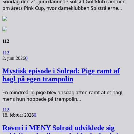
Søndag den 21. juni dannede Solrød Golfklub rammen
om årets Pink Cup, hvor dameklubben Solstrålerne…
112
112
2. juni 2026
0
Mystisk episode i Solrød: Pige ramt af
hagl på egen trampolin
En mindreårig pige blev onsdag aften ramt af et hagl,
mens hun hoppede på trampolin…
112
18. februar 2026
0
Røveri i MENY Solrød udviklede sig