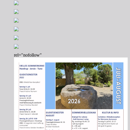
rel="nofollow"