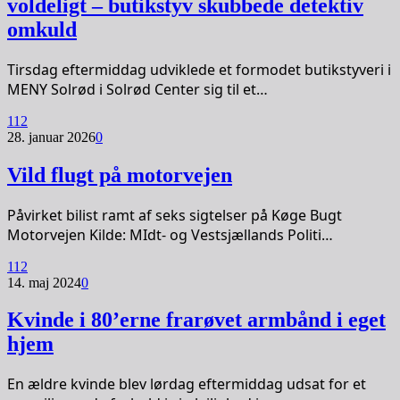
voldeligt – butikstyv skubbede detektiv
omkuld
Tirsdag eftermiddag udviklede et formodet butikstyveri i
MENY Solrød i Solrød Center sig til et…
112
28. januar 2026
0
Vild flugt på motorvejen
Påvirket bilist ramt af seks sigtelser på Køge Bugt
Motorvejen Kilde: MIdt- og Vestsjællands Politi…
112
14. maj 2024
0
Kvinde i 80’erne frarøvet armbånd i eget
hjem
En ældre kvinde blev lørdag eftermiddag udsat for et