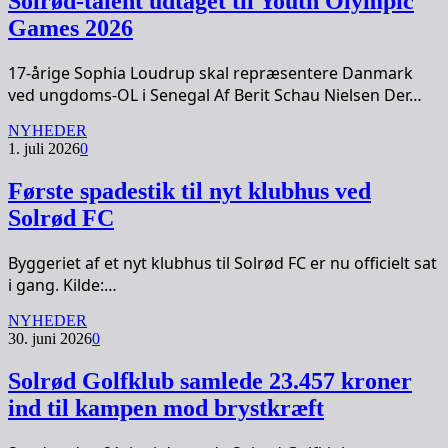
Solrød-talent udtaget til Youth Olympic
Games 2026
17-årige Sophia Loudrup skal repræsentere Danmark
ved ungdoms-OL i Senegal Af Berit Schau Nielsen Der…
NYHEDER
1. juli 2026
0
Første spadestik til nyt klubhus ved
Solrød FC
Byggeriet af et nyt klubhus til Solrød FC er nu officielt sat
i gang. Kilde:…
NYHEDER
30. juni 2026
0
Solrød Golfklub samlede 23.457 kroner
ind til kampen mod brystkræft