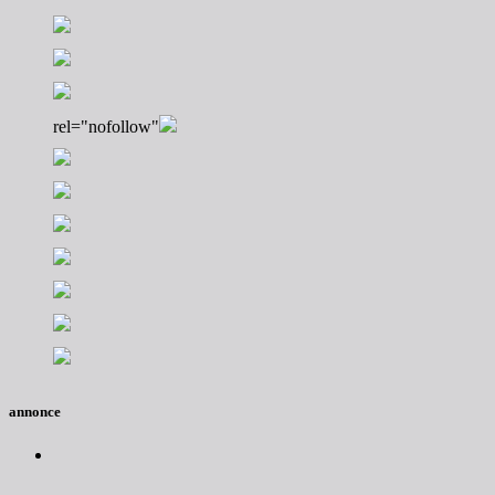
rel="nofollow"
annonce