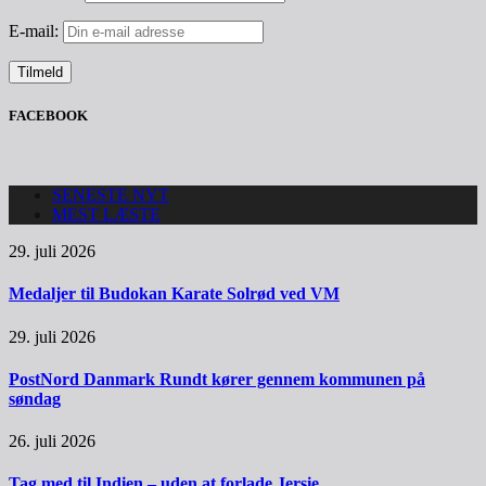
E-mail:
FACEBOOK
SENESTE NYT
MEST LÆSTE
29. juli 2026
Medaljer til Budokan Karate Solrød ved VM
29. juli 2026
PostNord Danmark Rundt kører gennem kommunen på
søndag
26. juli 2026
Tag med til Indien – uden at forlade Jersie