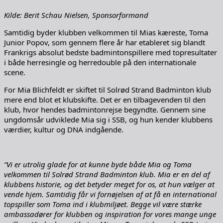
Kilde: Berit Schau Nielsen, Sponsorformand
Samtidig byder klubben velkommen til Mias kæreste, Toma
Junior Popov, som gennem flere år har etableret sig blandt
Frankrigs absolut bedste badmintonspillere med topresultater
i både herresingle og herredouble på den internationale
scene.
For Mia Blichfeldt er skiftet til Solrød Strand Badminton klub
mere end blot et klubskifte. Det er en tilbagevenden til den
klub, hvor hendes badmintonrejse begyndte. Gennem sine
ungdomsår udviklede Mia sig i SSB, og hun kender klubbens
værdier, kultur og DNA indgående.
“Vi er utrolig glade for at kunne byde både Mia og Toma
velkommen til Solrød Strand Badminton klub. Mia er en del af
klubbens historie, og det betyder meget for os, at hun vælger at
vende hjem. Samtidig får vi fornøjelsen af at få en international
topspiller som Toma ind i klubmiljøet. Begge vil være stærke
ambassadører for klubben og inspiration for vores mange unge