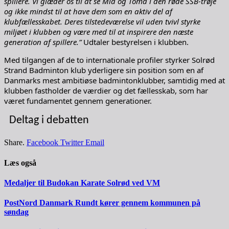
spillere. Vi glæder os til at se Mia og Toma i den røde SSB-trøje
og ikke mindst til at have dem som en aktiv del af
klubfællesskabet. Deres tilstedeværelse vil uden tvivl styrke
miljøet i klubben og være med til at inspirere den næste
generation af spillere.”
Udtaler bestyrelsen i klubben.
Med tilgangen af de to internationale profiler styrker Solrød
Strand Badminton klub yderligere sin position som en af
Danmarks mest ambitiøse badmintonklubber, samtidig med at
klubben fastholder de værdier og det fællesskab, som har
været fundamentet gennem generationer.
Deltag i debatten
Share.
Facebook
Twitter
Email
Læs også
Medaljer til Budokan Karate Solrød ved VM
PostNord Danmark Rundt kører gennem kommunen på
søndag