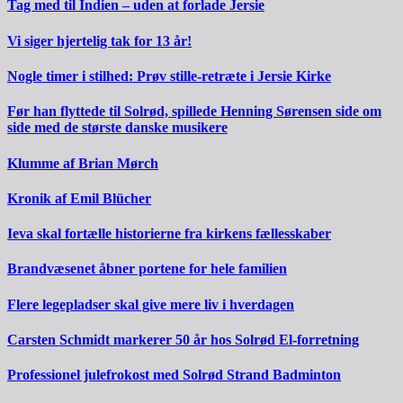
Tag med til Indien – uden at forlade Jersie
Vi siger hjertelig tak for 13 år!
Nogle timer i stilhed: Prøv stille-retræte i Jersie Kirke
Før han flyttede til Solrød, spillede Henning Sørensen side om
side med de største danske musikere
Klumme af Brian Mørch
Kronik af Emil Blücher
Ieva skal fortælle historierne fra kirkens fællesskaber
Brandvæsenet åbner portene for hele familien
Flere legepladser skal give mere liv i hverdagen
Carsten Schmidt markerer 50 år hos Solrød El-forretning
Professionel julefrokost med Solrød Strand Badminton