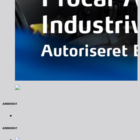
annonce
annonce