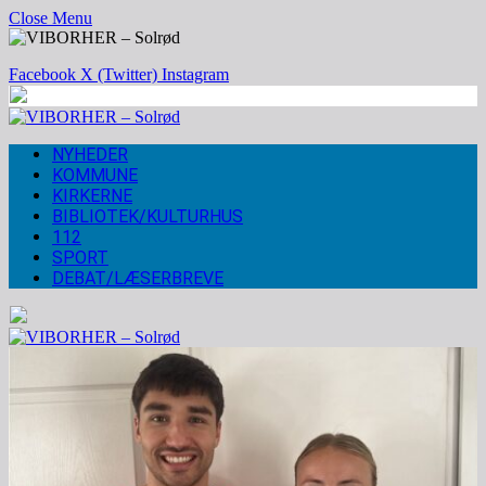
Close Menu
Facebook
X (Twitter)
Instagram
NYHEDER
KOMMUNE
KIRKERNE
BIBLIOTEK/KULTURHUS
112
SPORT
DEBAT/LÆSERBREVE