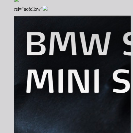
rel="nofollow"