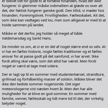
er blevet lidt for gode til at fortælle hinanden, hvad der ikke
fungerer. Vi glemmer måske indimellem at glæde os over alt
det, der faktisk fungerer ganske godt. Den tillid, vi møder hos
hinanden. Foreningslivet. Frivilligheden. Fællesskabet. Alt det,
som ikke kan vedtages ved lov, men som alligevel er med til at
holde sammen på landet.
Måske er det derfor, jeg holder så meget af både
Valdemarsdag og Sankt Hans.
De minder os om, at vi er en del af noget større end os selv. At
vi har en fælles historie, nogle fælles traditioner og et fælles
ansvar for at passe godt på det samfund, vi har arvet. Ikke
fordi alting skal være, som det altid har været. Men fordi
noget er værd at tage med videre.
Der er lagt op til en sommer med studenterkørsel, strandture,
grillmad og forhåbentlig masser af solskin. Måske bliver det
ikke den bedste sommer nogensinde. Det siger
meteorologerne vist næsten hvert år. Men den har alle
muligheder for at blive en god sommer. En sommer med
familie, venner, fællesskab og lidt mere tid til det, der virkelig
betyder noget.