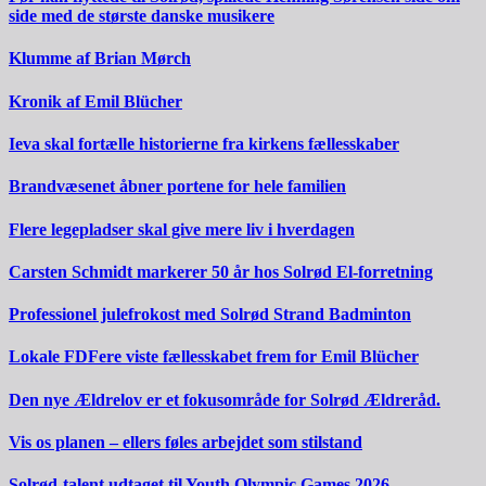
side med de største danske musikere
Klumme af Brian Mørch
Kronik af Emil Blücher
Ieva skal fortælle historierne fra kirkens fællesskaber
Brandvæsenet åbner portene for hele familien
Flere legepladser skal give mere liv i hverdagen
Carsten Schmidt markerer 50 år hos Solrød El-forretning
Professionel julefrokost med Solrød Strand Badminton
Lokale FDFere viste fællesskabet frem for Emil Blücher
Den nye Ældrelov er et fokusområde for Solrød Ældreråd.
Vis os planen – ellers føles arbejdet som stilstand
Solrød-talent udtaget til Youth Olympic Games 2026