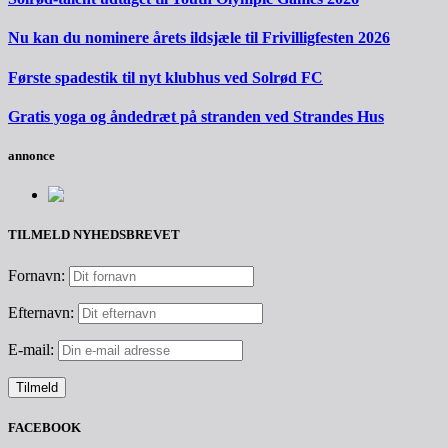
Nu kan du nominere årets ildsjæle til Frivilligfesten 2026
Første spadestik til nyt klubhus ved Solrød FC
Gratis yoga og åndedræt på stranden ved Strandes Hus
annonce
TILMELD NYHEDSBREVET
Fornavn:
Efternavn:
E-mail:
FACEBOOK