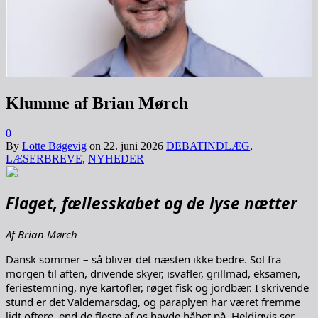
Klumme af Brian Mørch
0
By
Lotte Bøgevig
on
22. juni 2026
DEBATINDLÆG
,
LÆSERBREVE
,
NYHEDER
Flaget, fællesskabet og de lyse nætter
Af Brian Mørch
Dansk sommer – så bliver det næsten ikke bedre. Sol fra
morgen til aften, drivende skyer, isvafler, grillmad, eksamen,
feriestemning, nye kartofler, røget fisk og jordbær. I skrivende
stund er det Valdemarsdag, og paraplyen har været fremme
lidt oftere, end de fleste af os havde håbet på. Heldigvis ser