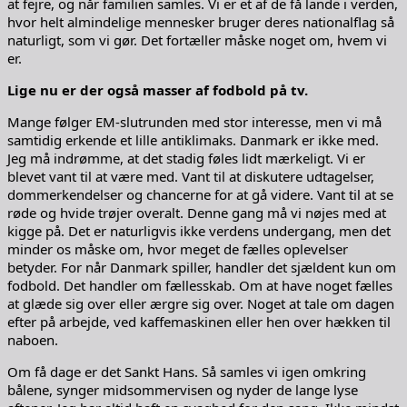
at fejre, og når familien samles. Vi er et af de få lande i verden,
hvor helt almindelige mennesker bruger deres nationalflag så
naturligt, som vi gør. Det fortæller måske noget om, hvem vi
er.
Lige nu er der også masser af fodbold på tv.
Mange følger EM-slutrunden med stor interesse, men vi må
samtidig erkende et lille antiklimaks. Danmark er ikke med.
Jeg må indrømme, at det stadig føles lidt mærkeligt. Vi er
blevet vant til at være med. Vant til at diskutere udtagelser,
dommerkendelser og chancerne for at gå videre. Vant til at se
røde og hvide trøjer overalt. Denne gang må vi nøjes med at
kigge på. Det er naturligvis ikke verdens undergang, men det
minder os måske om, hvor meget de fælles oplevelser
betyder. For når Danmark spiller, handler det sjældent kun om
fodbold. Det handler om fællesskab. Om at have noget fælles
at glæde sig over eller ærgre sig over. Noget at tale om dagen
efter på arbejde, ved kaffemaskinen eller hen over hækken til
naboen.
Om få dage er det Sankt Hans. Så samles vi igen omkring
bålene, synger midsommervisen og nyder de lange lyse