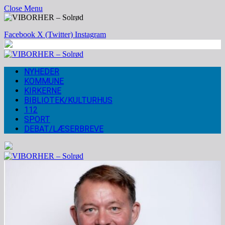
Close Menu
Facebook
X (Twitter)
Instagram
NYHEDER
KOMMUNE
KIRKERNE
BIBLIOTEK/KULTURHUS
112
SPORT
DEBAT/LÆSERBREVE