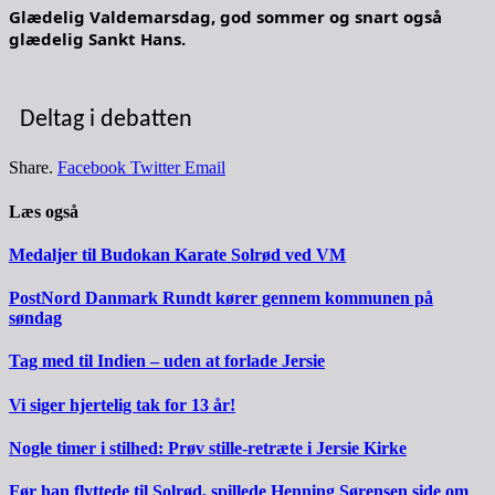
Glædelig Valdemarsdag, god sommer og snart også
glædelig Sankt Hans.
Deltag i debatten
Share.
Facebook
Twitter
Email
Læs også
Medaljer til Budokan Karate Solrød ved VM
PostNord Danmark Rundt kører gennem kommunen på
søndag
Tag med til Indien – uden at forlade Jersie
Vi siger hjertelig tak for 13 år!
Nogle timer i stilhed: Prøv stille-retræte i Jersie Kirke
Før han flyttede til Solrød, spillede Henning Sørensen side om