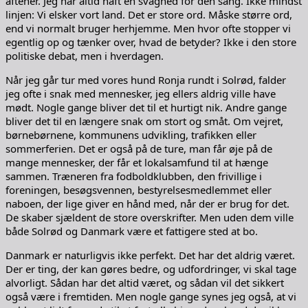
aftener. Jeg har altid haft en svaghed for den sang. Ikke mindst
linjen: Vi elsker vort land. Det er store ord. Måske større ord,
end vi normalt bruger herhjemme. Men hvor ofte stopper vi
egentlig op og tænker over, hvad de betyder? Ikke i den store
politiske debat, men i hverdagen.
Når jeg går tur med vores hund Ronja rundt i Solrød, falder
jeg ofte i snak med mennesker, jeg ellers aldrig ville have
mødt. Nogle gange bliver det til et hurtigt nik. Andre gange
bliver det til en længere snak om stort og småt. Om vejret,
børnebørnene, kommunens udvikling, trafikken eller
sommerferien. Det er også på de ture, man får øje på de
mange mennesker, der får et lokalsamfund til at hænge
sammen. Træneren fra fodboldklubben, den frivillige i
foreningen, besøgsvennen, bestyrelsesmedlemmet eller
naboen, der lige giver en hånd med, når der er brug for det.
De skaber sjældent de store overskrifter. Men uden dem ville
både Solrød og Danmark være et fattigere sted at bo.
Danmark er naturligvis ikke perfekt. Det har det aldrig været.
Der er ting, der kan gøres bedre, og udfordringer, vi skal tage
alvorligt. Sådan har det altid været, og sådan vil det sikkert
også være i fremtiden. Men nogle gange synes jeg også, at vi