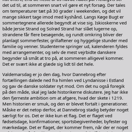
det ud til, at sommeren snart vil gøre et nyt forsøg. Der tales
om temperaturer tæt på 30 grader i weekenden, og det vil
mange sikkert tage imod med kyshånd. Langs Køge Bugt er
sommertegnene allerede begyndt at vise sig. Iskioskerne ved
både Jersie Strand og Solrød Strand har slået lugerne op,
strandene får flere besøgende, og rundt omkring bliver der
planlagt sommerfester, grillaftener og hyggelige stunder med
familie og venner. Studenterne springer ud, kalenderen fyldes
med arrangementer, og selv de mest vejrbidte danskere
begynder så småt at tro på, at sommeren alligevel kommer.
Det er svært ikke at glæde sig lidt til det hele.
Valdemarsdag er jo den dag, hvor Dannebrog efter
fortællingen dalede ned fra himlen ved Lyndanisse i Estland
og gav de danske soldater nyt mod. Om det nu også foregik
på den måde, skal jeg lade historikerne diskutere. Jeg har ikke
den fjerneste ambition om at afgøre, hvad der skete i 1219.
Men historien er smuk, og den er blevet fortalt i generationer.
Måske er det netop derfor, at Dannebrog stadig betyder noget
særligt for os. Det er ikke kun et flag. Det er flaget ved
fødselsdage, konfirmationer, sportsbegivenheder, byfester og
mærkedage. Det er flaget, der kommer frem, når der er noget