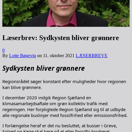
Læserbrev: Sydkysten bliver grønnere
0
By
Lotte Bøgevig
on
11. oktober 2021
LÆSERBREVE
Sydkysten bliver grønnere
Regionsrådet søger konstant efter muligheder hvor regionen
kan blive grønnere.
I december 2020 indgik Region Sjælland en
klimasamarbejdsaftale om grøn kollektiv trafik med
regeringen. Her forpligtede Region Sjælland sig til at udbyde
alle regionale buslinjer med fossilfrihed eller emissionsfrihed.
I forlængelse heraf er det nu besluttet, at busser i Greve,
Solrød og Køge skal køre på el eller fossilfri biodiesel.