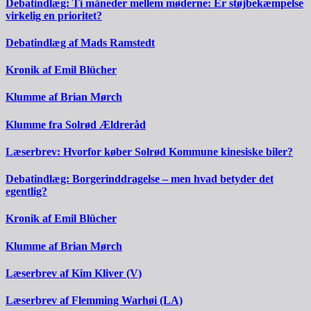
Debatindlæg: Ti måneder mellem møderne: Er støjbekæmpelse
virkelig en prioritet?
Debatindlæg af Mads Ramstedt
Kronik af Emil Blücher
Klumme af Brian Mørch
Klumme fra Solrød Ældreråd
Læserbrev: Hvorfor køber Solrød Kommune kinesiske biler?
Debatindlæg: Borgerinddragelse – men hvad betyder det
egentlig?
Kronik af Emil Blücher
Klumme af Brian Mørch
Læserbrev af Kim Kliver (V)
Læserbrev af Flemming Warhøi (LA)