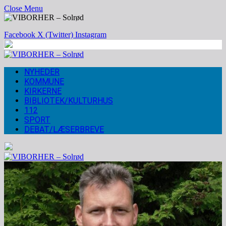
Close Menu
Facebook
X (Twitter)
Instagram
NYHEDER
KOMMUNE
KIRKERNE
BIBLIOTEK/KULTURHUS
112
SPORT
DEBAT/LÆSERBREVE