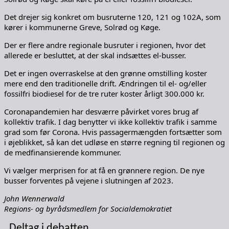
Det drejer sig konkret om busruterne 120, 121 og 102A, som
kører i kommunerne Greve, Solrød og Køge.
Der er flere andre regionale busruter i regionen, hvor det
allerede er besluttet, at der skal indsættes el-busser.
Det er ingen overraskelse at den grønne omstilling koster
mere end den traditionelle drift. Ændringen til el- og/eller
fossilfri biodiesel for de tre ruter koster årligt 300.000 kr.
Coronapandemien har desværre påvirket vores brug af
kollektiv trafik. I dag benytter vi ikke kollektiv trafik i samme
grad som før Corona. Hvis passagermængden fortsætter som
i øjeblikket, så kan det udløse en større regning til regionen og
de medfinansierende kommuner.
Vi vælger merprisen for at få en grønnere region. De nye
busser forventes på vejene i slutningen af 2023.
John Wennerwald
Regions- og byrådsmedlem for Socialdemokratiet
Deltag i debatten