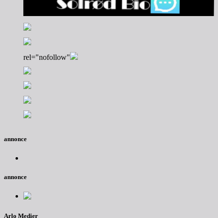
rel="nofollow"
annonce
annonce
Arlo Medier