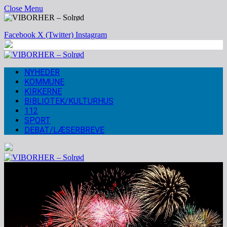
Close Menu
Facebook
X (Twitter)
Instagram
NYHEDER
KOMMUNE
KIRKERNE
BIBLIOTEK/KULTURHUS
112
SPORT
DEBAT/LÆSERBREVE