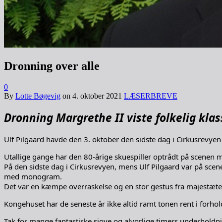
Dronning over alle
0
By
Lotte Bøgevig
on
4. oktober 2021
LÆSERBREVE
Dronning Margrethe II viste folkelig klas
Ulf Pilgaard havde den 3. oktober den sidste dag i Cirkusrevyen 
Utallige gange har den 80-årige skuespiller optrådt på scenen
På den sidste dag i Cirkusrevyen, mens Ulf Pilgaard var på sce
med monogram.
Det var en kæmpe overraskelse og en stor gestus fra majestæte
Kongehuset har de seneste år ikke altid ramt tonen rent i forhol
Tak for mange fantastiske sjove og alvorlige timers underholdning