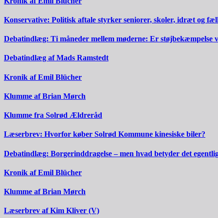
Kronik af Emil Blücher
Konservative: Politisk aftale styrker seniorer, skoler, idræt og fæ
Debatindlæg: Ti måneder mellem møderne: Er støjbekæmpelse vir
Debatindlæg af Mads Ramstedt
Kronik af Emil Blücher
Klumme af Brian Mørch
Klumme fra Solrød Ældreråd
Læserbrev: Hvorfor køber Solrød Kommune kinesiske biler?
Debatindlæg: Borgerinddragelse – men hvad betyder det egentli
Kronik af Emil Blücher
Klumme af Brian Mørch
Læserbrev af Kim Kliver (V)