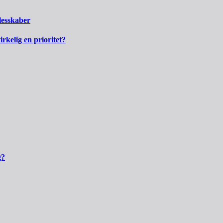
llesskaber
kelig en prioritet?
g?