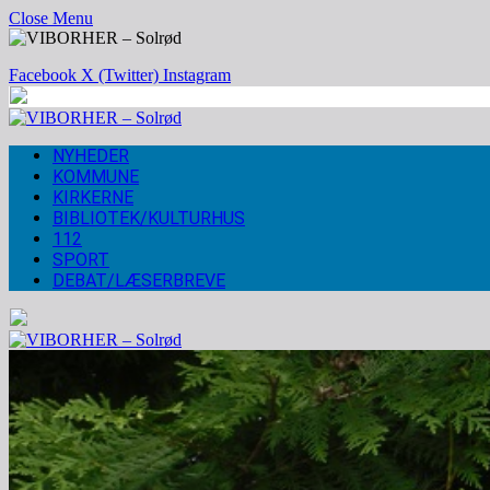
Close Menu
Facebook
X (Twitter)
Instagram
NYHEDER
KOMMUNE
KIRKERNE
BIBLIOTEK/KULTURHUS
112
SPORT
DEBAT/LÆSERBREVE