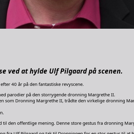
se ved at hylde Ulf Pilgaard på scenen.
efter 40 år på den fantastiske revyscene.
 med parodier på den storrygende dronning Margrethe II.
nen som Dronning Margrethe II, trådte den virkelige dronning Mar
n.
d til den offentlige mening. Denne store gestus fra dronning Margr
 fra Ulf Pilgaard og tak til Dronningen for en stor gestus til at 