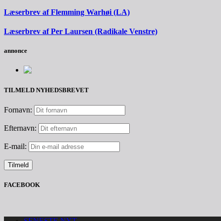
Læserbrev af Flemming Warhøi (LA)
Læserbrev af Per Laursen (Radikale Venstre)
annonce
TILMELD NYHEDSBREVET
Fornavn:
Efternavn:
E-mail:
FACEBOOK
SENESTE NYT