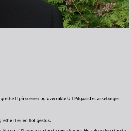
grethe II på scenen og overrakte Ulf Pilgaard et askebæger
ethe II er en flot gestus.
hylde en af Danmarks største revystjerner. Hvis ikke den største.