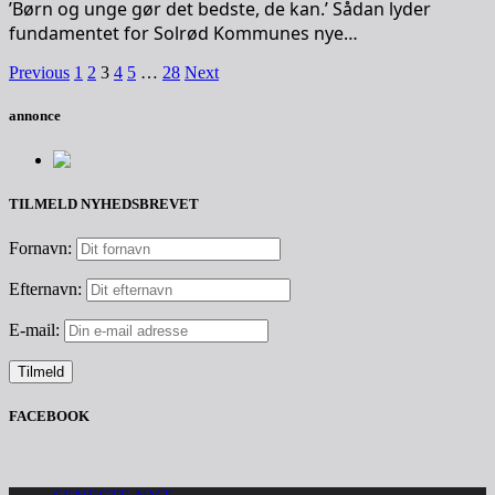
’Børn og unge gør det bedste, de kan.’ Sådan lyder
fundamentet for Solrød Kommunes nye…
Previous
1
2
3
4
5
…
28
Next
annonce
TILMELD NYHEDSBREVET
Fornavn:
Efternavn:
E-mail:
FACEBOOK