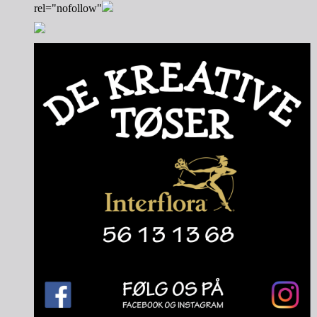
rel="nofollow"