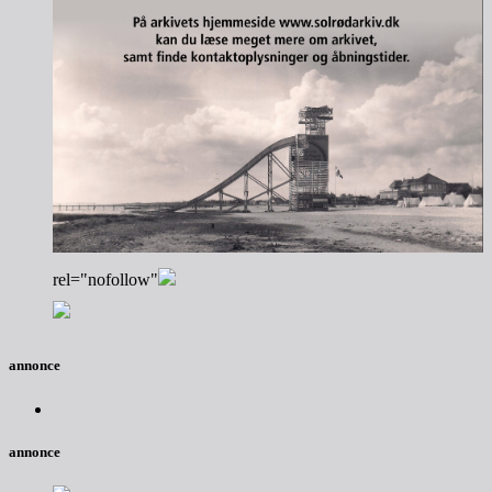
rel="nofollow"
annonce
annonce