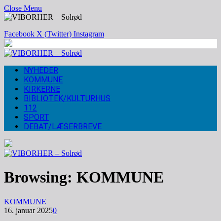
Close Menu
Facebook
X (Twitter)
Instagram
NYHEDER
KOMMUNE
KIRKERNE
BIBLIOTEK/KULTURHUS
112
SPORT
DEBAT/LÆSERBREVE
Browsing:
KOMMUNE
KOMMUNE
16. januar 2025
0