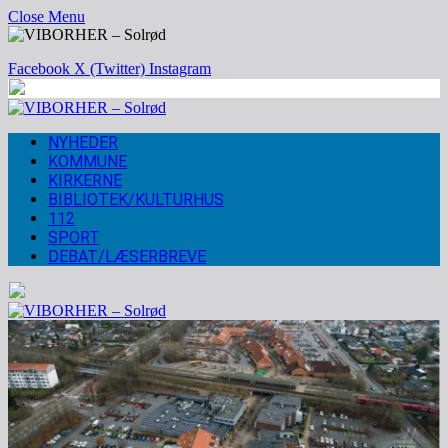
Close Menu
Facebook
X (Twitter)
Instagram
NYHEDER
KOMMUNE
KIRKERNE
BIBLIOTEK/KULTURHUS
112
SPORT
DEBAT/LÆSERBREVE