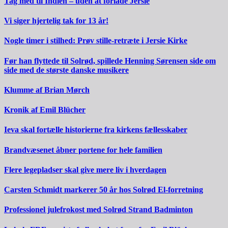
Tag med til Indien – uden at forlade Jersie
Vi siger hjertelig tak for 13 år!
Nogle timer i stilhed: Prøv stille-retræte i Jersie Kirke
Før han flyttede til Solrød, spillede Henning Sørensen side om
side med de største danske musikere
Klumme af Brian Mørch
Kronik af Emil Blücher
Ieva skal fortælle historierne fra kirkens fællesskaber
Brandvæsenet åbner portene for hele familien
Flere legepladser skal give mere liv i hverdagen
Carsten Schmidt markerer 50 år hos Solrød El-forretning
Professionel julefrokost med Solrød Strand Badminton