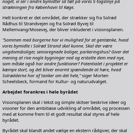
noget, vi ser i andre bymidter så tæt på vores S-togslinje på
strækningen fra København til Køge.
Helt konkret er det området, der strækker sig fra Solrød
Rådhus til Strandvejen og fra Solrød Byvej til
Mellemvang/Mosevej, der bliver inkluderet i visionsplanen.
”Sammen med borgerne har vi mulighed for at gentænke, hvad
vores bymidte i Solrød Strand skal kunne. Skal der være
ungdomsboliger, senioregnede boliger, parkeringshus? Giver det
mening at rive nogle bygninger ned og erstatte dem med nye,
som måske også har andre funktioner? Potentialet i projektet er
kæmpe stort, og det bliver enormt spændende at høre, hvad
Solrødderne har af tanker om det hele,”
siger Morten
Scheelsbeck, formand for Kultur- og naturudvalget.
Arbejdet forankres i hele byrådet
Visionsplanen skal i tekst og simple skitser beskrive ideer og
visioner for den ambitiøse udvikling af området, og processen
med at komme frem til et godt resultat skal styres af hele
byrådet.
Byrådet skal blandt andet vælge en ekstern rådgiver, der skal