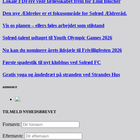
Lokale FDFere viste fællesskabet frem for Emil Blücher
Den nye Ældrelov er et fokusområde for Solrød Ældreråd.
Vis os planen – ellers føles arbejdet som stilstand
Solrød-talent udtaget til Youth Olympic Games 2026
Nu kan du nominere årets ildsjæle til Frivilligfesten 2026
Første spadestik til nyt klubhus ved Solrød FC
Gratis yoga og åndedræt på stranden ved Strandes Hus
annonce
TILMELD NYHEDSBREVET
Fornavn:
Efternavn: