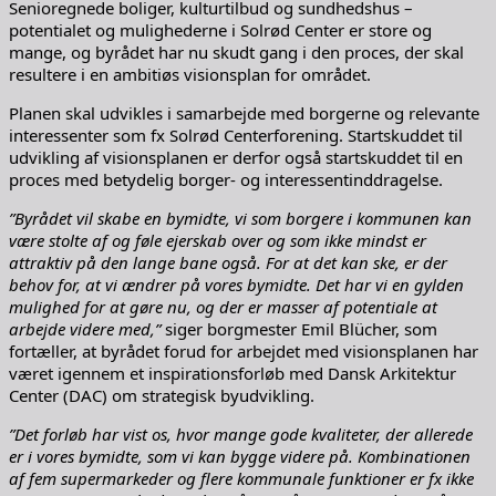
Senioregnede boliger, kulturtilbud og sundhedshus –
potentialet og mulighederne i Solrød Center er store og
mange, og byrådet har nu skudt gang i den proces, der skal
resultere i en ambitiøs visionsplan for området.
Planen skal udvikles i samarbejde med borgerne og relevante
interessenter som fx Solrød Centerforening. Startskuddet til
udvikling af visionsplanen er derfor også startskuddet til en
proces med betydelig borger- og interessentinddragelse.
”Byrådet vil skabe en bymidte, vi som borgere i kommunen kan
være stolte af og føle ejerskab over og som ikke mindst er
attraktiv på den lange bane også. For at det kan ske, er der
behov for, at vi ændrer på vores bymidte. Det har vi en gylden
mulighed for at gøre nu, og der er masser af potentiale at
arbejde videre med,”
siger borgmester Emil Blücher, som
fortæller, at byrådet forud for arbejdet med visionsplanen har
været igennem et inspirationsforløb med Dansk Arkitektur
Center (DAC) om strategisk byudvikling.
”Det forløb har vist os, hvor mange gode kvaliteter, der allerede
er i vores bymidte, som vi kan bygge videre på. Kombinationen
af fem supermarkeder og flere kommunale funktioner er fx ikke