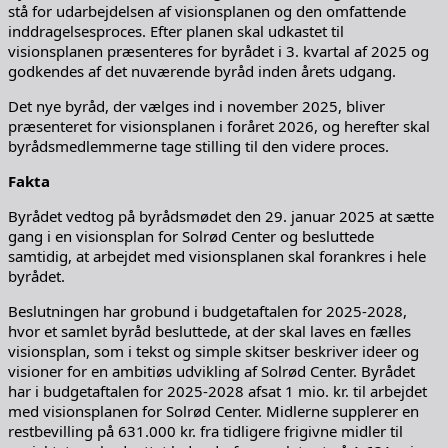
stå for udarbejdelsen af visionsplanen og den omfattende
inddragelsesproces. Efter planen skal udkastet til
visionsplanen præsenteres for byrådet i 3. kvartal af 2025 og
godkendes af det nuværende byråd inden årets udgang.
Det nye byråd, der vælges ind i november 2025, bliver
præsenteret for visionsplanen i foråret 2026, og herefter skal
byrådsmedlemmerne tage stilling til den videre proces.
Fakta
Byrådet vedtog på byrådsmødet den 29. januar 2025 at sætte
gang i en visionsplan for Solrød Center og besluttede
samtidig, at arbejdet med visionsplanen skal forankres i hele
byrådet.
Beslutningen har grobund i budgetaftalen for 2025-2028,
hvor et samlet byråd besluttede, at der skal laves en fælles
visionsplan, som i tekst og simple skitser beskriver ideer og
visioner for en ambitiøs udvikling af Solrød Center. Byrådet
har i budgetaftalen for 2025-2028 afsat 1 mio. kr. til arbejdet
med visionsplanen for Solrød Center. Midlerne supplerer en
restbevilling på 631.000 kr. fra tidligere frigivne midler til