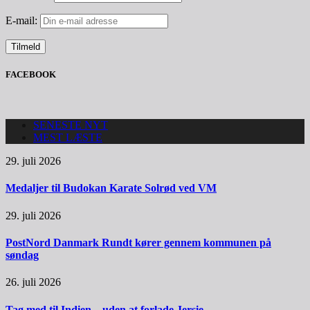
E-mail:
FACEBOOK
SENESTE NYT
MEST LÆSTE
29. juli 2026
Medaljer til Budokan Karate Solrød ved VM
29. juli 2026
PostNord Danmark Rundt kører gennem kommunen på
søndag
26. juli 2026
Tag med til Indien – uden at forlade Jersie