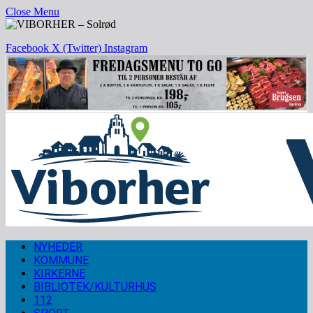
Close Menu
Facebook
X (Twitter)
Instagram
NYHEDER
KOMMUNE
KIRKERNE
BIBLIOTEK/KULTURHUS
112