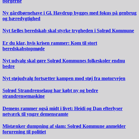
borgerne
Ny gårdbørnehave i Gl. Havdrup bygges med fokus på genbrug
og bæredygtighed
Nyt fælles beredskab skal styrke trygheden i Solrød Kommune
Er du klar, hvis krisen rammer: Kom til stort
beredskabstopmøde
Nyt udvalg skal gøre Solrød Kommunes folkeskoler endnu
bedre
Nyt støjudvalg fortsætter kampen mod støj fra motorvejen
Solrød Strandrenselaug har købt ny og bedre
strandrensemaskine
Demens rammer også midt i livet: Heidi og Dan efterlyser
netværk til yngre demensramte
Mistænker dumpning af slam: Solrød Kommune anmelder
forurening til politiet