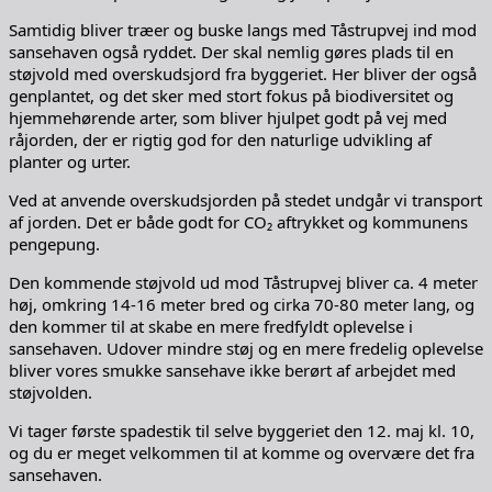
Samtidig bliver træer og buske langs med Tåstrupvej ind mod
sansehaven også ryddet. Der skal nemlig gøres plads til en
støjvold med overskudsjord fra byggeriet. Her bliver der også
genplantet, og det sker med stort fokus på biodiversitet og
hjemmehørende arter, som bliver hjulpet godt på vej med
råjorden, der er rigtig god for den naturlige udvikling af
planter og urter.
Ved at anvende overskudsjorden på stedet undgår vi transport
af jorden. Det er både godt for CO₂ aftrykket og kommunens
pengepung.
Den kommende støjvold ud mod Tåstrupvej bliver ca. 4 meter
høj, omkring 14-16 meter bred og cirka 70-80 meter lang, og
den kommer til at skabe en mere fredfyldt oplevelse i
sansehaven. Udover mindre støj og en mere fredelig oplevelse
bliver vores smukke sansehave ikke berørt af arbejdet med
støjvolden.
Vi tager første spadestik til selve byggeriet den 12. maj kl. 10,
og du er meget velkommen til at komme og overvære det fra
sansehaven.