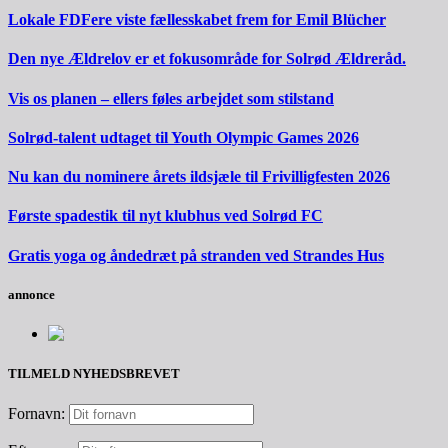
Lokale FDFere viste fællesskabet frem for Emil Blücher
Den nye Ældrelov er et fokusområde for Solrød Ældreråd.
Vis os planen – ellers føles arbejdet som stilstand
Solrød-talent udtaget til Youth Olympic Games 2026
Nu kan du nominere årets ildsjæle til Frivilligfesten 2026
Første spadestik til nyt klubhus ved Solrød FC
Gratis yoga og åndedræt på stranden ved Strandes Hus
annonce
TILMELD NYHEDSBREVET
Fornavn: