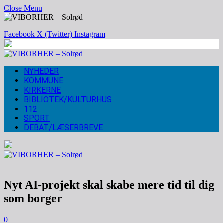
Close Menu
Facebook
X (Twitter)
Instagram
NYHEDER
KOMMUNE
KIRKERNE
BIBLIOTEK/KULTURHUS
112
SPORT
DEBAT/LÆSERBREVE
Nyt AI-projekt skal skabe mere tid til dig
som borger
0