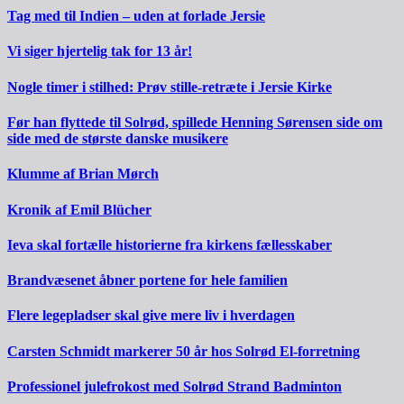
Tag med til Indien – uden at forlade Jersie
Vi siger hjertelig tak for 13 år!
Nogle timer i stilhed: Prøv stille-retræte i Jersie Kirke
Før han flyttede til Solrød, spillede Henning Sørensen side om
side med de største danske musikere
Klumme af Brian Mørch
Kronik af Emil Blücher
Ieva skal fortælle historierne fra kirkens fællesskaber
Brandvæsenet åbner portene for hele familien
Flere legepladser skal give mere liv i hverdagen
Carsten Schmidt markerer 50 år hos Solrød El-forretning
Professionel julefrokost med Solrød Strand Badminton