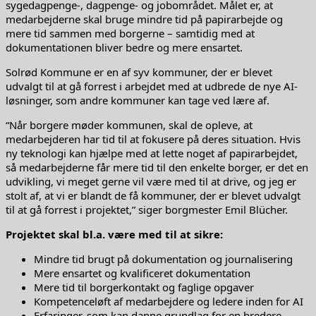
sygedagpenge-, dagpenge- og jobområdet. Målet er, at
medarbejderne skal bruge mindre tid på papirarbejde og
mere tid sammen med borgerne – samtidig med at
dokumentationen bliver bedre og mere ensartet.
Solrød Kommune er en af syv kommuner, der er blevet
udvalgt til at gå forrest i arbejdet med at udbrede de nye AI-
løsninger, som andre kommuner kan tage ved lære af.
“Når borgere møder kommunen, skal de opleve, at
medarbejderen har tid til at fokusere på deres situation. Hvis
ny teknologi kan hjælpe med at lette noget af papirarbejdet,
så medarbejderne får mere tid til den enkelte borger, er det en
udvikling, vi meget gerne vil være med til at drive, og jeg er
stolt af, at vi er blandt de få kommuner, der er blevet udvalgt
til at gå forrest i projektet,” siger borgmester Emil Blücher.
Projektet skal bl.a. være med til at sikre:
Mindre tid brugt på dokumentation og journalisering
Mere ensartet og kvalificeret dokumentation
Mere tid til borgerkontakt og faglige opgaver
Kompetenceløft af medarbejdere og ledere inden for AI
Erfaringer, som kan danne grundlag for en bredere