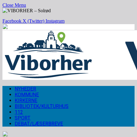
Close Menu
Facebook
X (Twitter)
Instagram
NYHEDER
KOMMUNE
KIRKERNE
BIBLIOTEK/KULTURHUS
112
SPORT
DEBAT/LÆSERBREVE