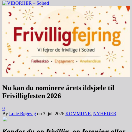
Nu kan du nominere årets ildsjæle til
Frivilligfesten 2026
0
By
Lotte Bøgevig
on
3. juli 2026
KOMMUNE
,
NYHEDER
Kender du en frivillig, en forening eller