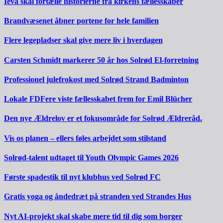
Ieva skal fortælle historierne fra kirkens fællesskaber
Brandvæsenet åbner portene for hele familien
Flere legepladser skal give mere liv i hverdagen
Carsten Schmidt markerer 50 år hos Solrød El-forretning
Professionel julefrokost med Solrød Strand Badminton
Lokale FDFere viste fællesskabet frem for Emil Blücher
Den nye Ældrelov er et fokusområde for Solrød Ældreråd.
Vis os planen – ellers føles arbejdet som stilstand
Solrød-talent udtaget til Youth Olympic Games 2026
Første spadestik til nyt klubhus ved Solrød FC
Gratis yoga og åndedræt på stranden ved Strandes Hus
Nyt AI-projekt skal skabe mere tid til dig som borger