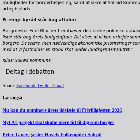
muligheder for borgerbetjening, samt at sikre at Solrød Kommun
arbejdsplads.
Et enigt byråd står bag aftalen
Borgmester Emil Blücher fremhæver den brede politiske opbakni
lister står bag årets budgetaftale. Det viser, at vi kan arbejde sa
borgere. De svære, men nødvendige økonomiske prioriteringer som v
med at vi fastholder en stabil skat under landsgennemsnittet.”
Kilde: Solrød Kommune
Deltag i debatten
Share.
Facebook
Twitter
Email
Læs også
Nu kan du nominere årets ildsjæle til Frivilligfesten 2026
Nyt AI-projekt skal skabe mere tid til dig som borger
Peter Tanev gæster Havets Folkemøde i Solrød