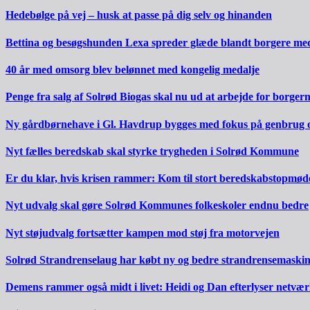
Hedebølge på vej – husk at passe på dig selv og hinanden
Bettina og besøgshunden Lexa spreder glæde blandt borgere m
40 år med omsorg blev belønnet med kongelig medalje
Penge fra salg af Solrød Biogas skal nu ud at arbejde for borger
Ny gårdbørnehave i Gl. Havdrup bygges med fokus på genbrug 
Nyt fælles beredskab skal styrke trygheden i Solrød Kommune
Er du klar, hvis krisen rammer: Kom til stort beredskabstopmød
Nyt udvalg skal gøre Solrød Kommunes folkeskoler endnu bedre
Nyt støjudvalg fortsætter kampen mod støj fra motorvejen
Solrød Strandrenselaug har købt ny og bedre strandrensemaski
Demens rammer også midt i livet: Heidi og Dan efterlyser netvæ