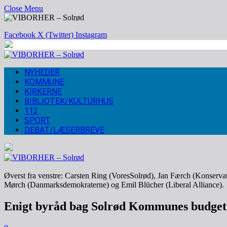
Close Menu
Facebook
X (Twitter)
Instagram
NYHEDER
KOMMUNE
KIRKERNE
BIBLIOTEK/KULTURHUS
112
SPORT
DEBAT/LÆSERBREVE
Øverst fra venstre: Carsten Ring (VoresSolrød), Jan Færch (Konservat
Mørch (Danmarksdemokraterne) og Emil Blücher (Liberal Alliance).
Enigt byråd bag Solrød Kommunes budget 