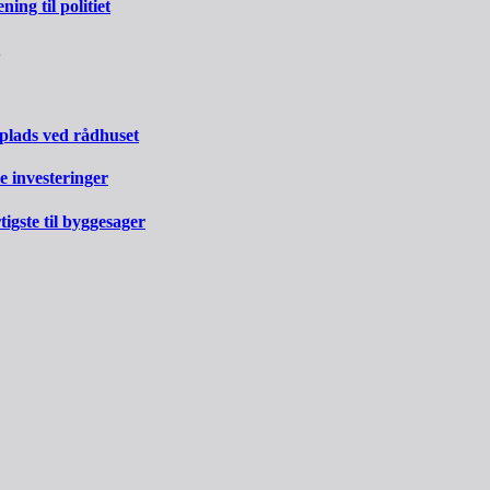
ng til politiet
 plads ved rådhuset
e investeringer
gste til byggesager