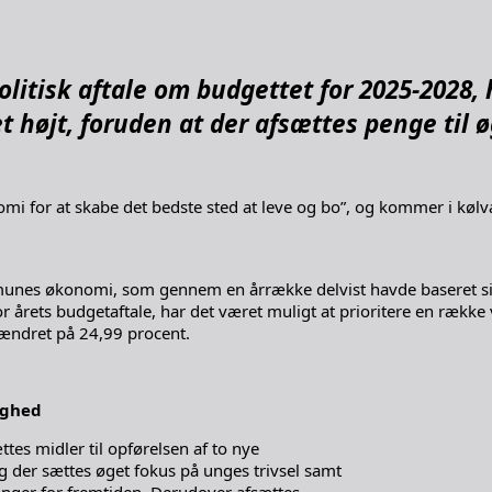
litisk aftale om budgettet for 2025-2028, 
t højt, foruden at der afsættes penge til 
i for at skabe det bedste sted at leve og bo”, og kommer i kølva
mmunes økonomi, som gennem en årrække delvist havde baseret si
 årets budgetaftale, har det været muligt at prioritere en række
uændret på 24,99 procent.
yghed
tes midler til opførelsen af to nye
g der sættes øget fokus på unges trivsel samt