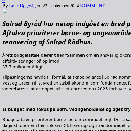
0
By
Lotte Bøgevig
on
22. september 2024
KOMMUNE
Solrød Byråd har netop indgået en bred po
Aftalen prioriterer børne- og ungeområde
renovering af Solrød Rådhus.
Årets budgetaftale bærer titlen “Sammen om en ansvarlig økonom
effektiviseringer på op imod
37,7 millioner årligt.
Tilpasningerne havde til formål, at skabe balance i Solrød Ko
Vest og Green Hills. Med en stabil økonomi som fundamentet for
videreføres skattestoppet, så skatteprocenten i 2025 forbliver 
Et budget med fokus på børn, vedligeholdelse og øget tr
Budgetaftalen prioriterer børne- og ungeområdet højt. Der afsæt
daginstitutioner i henholdsvis Gl. Havdrup og strandområdet, o