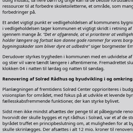
tidlig indsats, så flere børn og unge kan få de bedste forudsæt
ressourcer til at forbedre skoletoiletterne, et område, som mang
forbedringer på.
Et andet vigtigt punkt er vedligeholdelsen af kommunens bygnin
i vedligeholdelsen tager kommunen et vigtigt skridt i retning af 
igennem mange år.
“Det er afgørende, at vi prioriterer at vedlige
holder længere og fortsat kan danne gode rammer for vores borgere.
bygningsskader som bliver dyre at udbedre”
siger borgmester Emi
Derudover styrkes trygheden i kommunen med en udvidelse af 
og stier vil være tændt længere i aftentimerne. Fremadrettet sl
klokken 04 i natten til lørdag og natten til søndag.
Renovering af Solrød Rådhus og byudvikling i og omkring
Planlægningen af fremtidens Solrød Center opprioriteres i budge
visionsplan for området, med fokus på at udvikle et levende by
fællesskabsfremmende funktioner, der kan styrke bylivet.
Sidst men ikke mindst afsættes der penge til at påbegynde ren
hvorvidt der skulle bygges et nyt rådhus i Solrød, var et af de s
byrådet truffet en principbeslutning om, at muligheden for at b
skulle skrinlægges. Der afsættes i alt 12 mio. kroner til renover