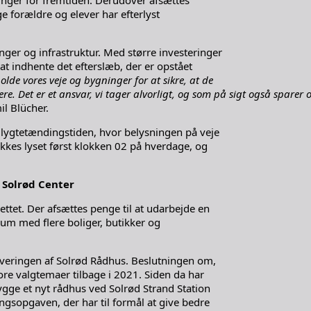
ninger for fremtiden. Derudover afsættes
e forældre og elever har efterlyst
ger og infrastruktur. Med større investeringer
at indhente det efterslæb, der er opstået
holde vores veje og bygninger for at sikre, at de
 Det er et ansvar, vi tager alvorligt, og som på sigt også sparer os
l Blücher.
lygtetændingstiden, hvor belysningen på veje
ukkes lyset først klokken 02 på hverdage, og
 Solrød Center
ttet. Der afsættes penge til at udarbejde en
rum med flere boliger, butikker og
overingen af Solrød Rådhus. Beslutningen om,
tore valgtemaer tilbage i 2021. Siden da har
ygge et nyt rådhus ved Solrød Strand Station
ingsopgaven, der har til formål at give bedre