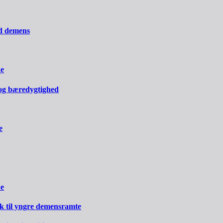
ed demens
ne
og bæredygtighed
e
ne
rk til yngre demensramte