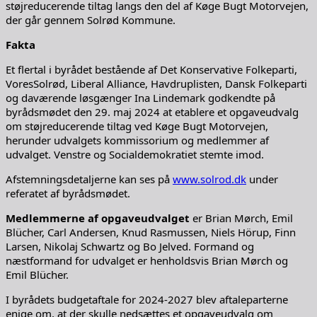
støjreducerende tiltag langs den del af Køge Bugt Motorvejen,
der går gennem Solrød Kommune.
Fakta
Et flertal i byrådet bestående af Det Konservative Folkeparti,
VoresSolrød, Liberal Alliance, Havdruplisten, Dansk Folkeparti
og daværende løsgænger Ina Lindemark godkendte på
byrådsmødet den 29. maj 2024 at etablere et opgaveudvalg
om støjreducerende tiltag ved Køge Bugt Motorvejen,
herunder udvalgets kommissorium og medlemmer af
udvalget. Venstre og Socialdemokratiet stemte imod.
Afstemningsdetaljerne kan ses på
www.solrod.dk
under
referatet af byrådsmødet.
Medlemmerne af opgaveudvalget
er Brian Mørch, Emil
Blücher, Carl Andersen, Knud Rasmussen, Niels Hörup, Finn
Larsen, Nikolaj Schwartz og Bo Jelved. Formand og
næstformand for udvalget er henholdsvis Brian Mørch og
Emil Blücher.
I byrådets budgetaftale for 2024-2027 blev aftaleparterne
enige om, at der skulle nedsættes et opgaveudvalg om