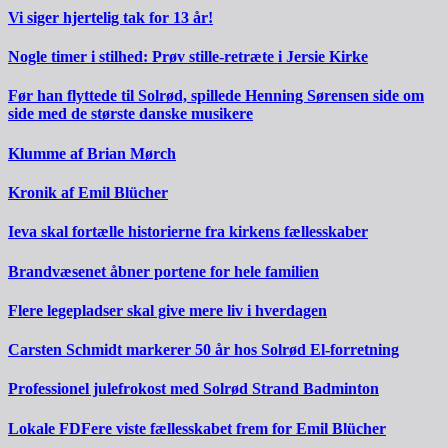
Vi siger hjertelig tak for 13 år!
Nogle timer i stilhed: Prøv stille-retræte i Jersie Kirke
Før han flyttede til Solrød, spillede Henning Sørensen side om
side med de største danske musikere
Klumme af Brian Mørch
Kronik af Emil Blücher
Ieva skal fortælle historierne fra kirkens fællesskaber
Brandvæsenet åbner portene for hele familien
Flere legepladser skal give mere liv i hverdagen
Carsten Schmidt markerer 50 år hos Solrød El-forretning
Professionel julefrokost med Solrød Strand Badminton
Lokale FDFere viste fællesskabet frem for Emil Blücher