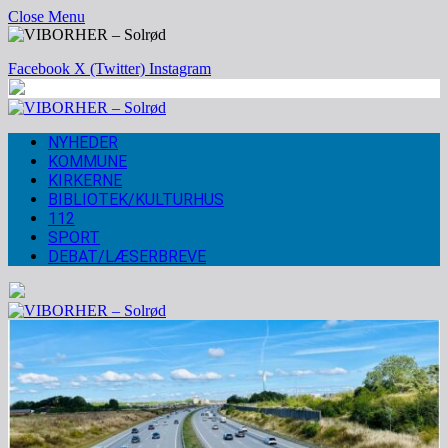
Close Menu
Facebook
X (Twitter)
Instagram
NYHEDER
KOMMUNE
KIRKERNE
BIBLIOTEK/KULTURHUS
112
SPORT
DEBAT/LÆSERBREVE