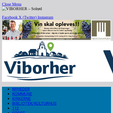
Close Menu
Facebook
X (Twitter)
Instagram
NYHEDER
KOMMUNE
KIRKERNE
BIBLIOTEK/KULTURHUS
112