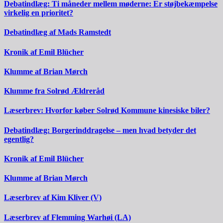
Debatindlæg: Ti måneder mellem møderne: Er støjbekæmpelse
virkelig en prioritet?
Debatindlæg af Mads Ramstedt
Kronik af Emil Blücher
Klumme af Brian Mørch
Klumme fra Solrød Ældreråd
Læserbrev: Hvorfor køber Solrød Kommune kinesiske biler?
Debatindlæg: Borgerinddragelse – men hvad betyder det
egentlig?
Kronik af Emil Blücher
Klumme af Brian Mørch
Læserbrev af Kim Kliver (V)
Læserbrev af Flemming Warhøi (LA)