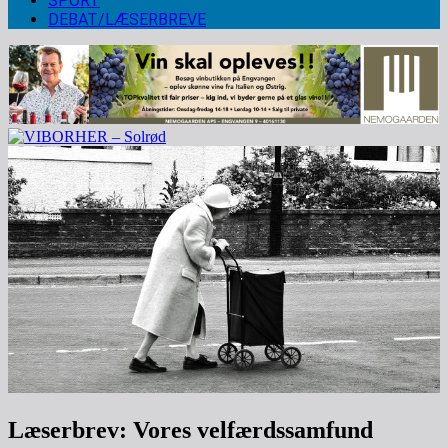
SPORT
DEBAT/LÆSERBREVE
Læserbrev: Vores velfærdssamfund