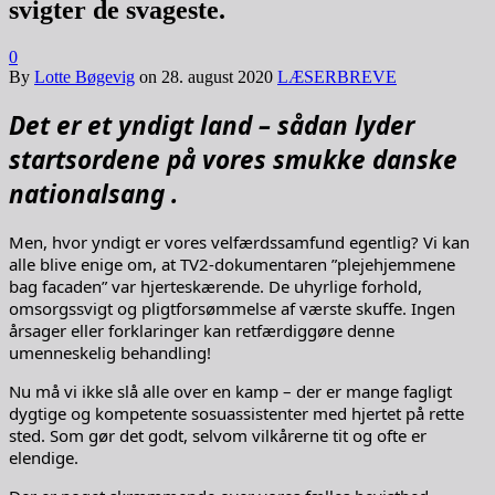
svigter de svageste.
0
By
Lotte Bøgevig
on
28. august 2020
LÆSERBREVE
Det er et yndigt land – sådan lyder
startsordene på vores smukke danske
nationalsang .
Men, hvor yndigt er vores velfærdssamfund egentlig? Vi kan
alle blive enige om, at TV2-dokumentaren ”plejehjemmene
bag facaden” var hjerteskærende. De uhyrlige forhold,
omsorgssvigt og pligtforsømmelse af værste skuffe. Ingen
årsager eller forklaringer kan retfærdiggøre denne
umenneskelig behandling!
Nu må vi ikke slå alle over en kamp – der er mange fagligt
dygtige og kompetente sosuassistenter med hjertet på rette
sted. Som gør det godt, selvom vilkårerne tit og ofte er
elendige.