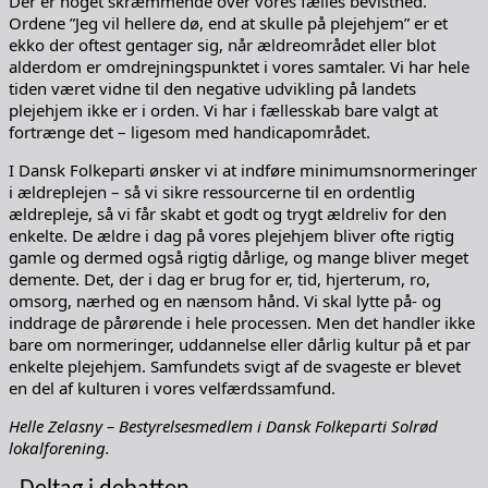
Der er noget skræmmende over vores fælles bevisthed.
Ordene ”Jeg vil hellere dø, end at skulle på plejehjem” er et
ekko der oftest gentager sig, når ældreområdet eller blot
alderdom er omdrejningspunktet i vores samtaler. Vi har hele
tiden været vidne til den negative udvikling på landets
plejehjem ikke er i orden. Vi har i fællesskab bare valgt at
fortrænge det – ligesom med handicapområdet.
I Dansk Folkeparti ønsker vi at indføre minimumsnormeringer
i ældreplejen – så vi sikre ressourcerne til en ordentlig
ældrepleje, så vi får skabt et godt og trygt ældreliv for den
enkelte. De ældre i dag på vores plejehjem bliver ofte rigtig
gamle og dermed også rigtig dårlige, og mange bliver meget
demente. Det, der i dag er brug for er, tid, hjerterum, ro,
omsorg, nærhed og en nænsom hånd. Vi skal lytte på- og
inddrage de pårørende i hele processen. Men det handler ikke
bare om normeringer, uddannelse eller dårlig kultur på et par
enkelte plejehjem. Samfundets svigt af de svageste er blevet
en del af kulturen i vores velfærdssamfund.
Helle Zelasny – Bestyrelsesmedlem i Dansk Folkeparti Solrød
lokalforening.