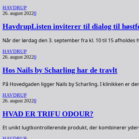
HAVDRUP
26. august 2022
0
HavdrupListen inviterer til dialog til høstf
Når der lørdag den 3. september fra kl. 10 til 15 afholde
HAVDRUP
26. august 2022
0
Hos Nails by Scharling har de travlt
På Hovedgaden ligger Nails by Scharling. I klinikken er de
HAVDRUP
26. august 2022
0
HVAD ER TRIFU ODOUR?
Et unikt lugtkontrollerende produkt, der kombinerer yder
HAVDRUP