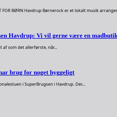
R BØRN Havdrup Børnerock er et lokalt musik arrang
gsen Havdrup: Vi vil gerne være en madbuti
 af som det allerførste, når…
ar brug for noget hyggeligt
sonalestuen i SuperBrugsen i Havdrup. Der…