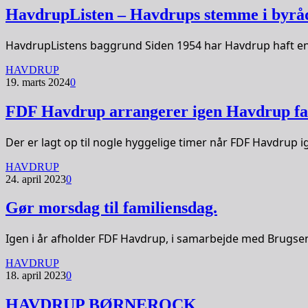
HavdrupListen – Havdrups stemme i byrå
HavdrupListens baggrund Siden 1954 har Havdrup haft en l
HAVDRUP
19. marts 2024
0
FDF Havdrup arrangerer igen Havdrup fam
Der er lagt op til nogle hyggelige timer når FDF Havdrup
HAVDRUP
24. april 2023
0
Gør morsdag til familiensdag.
Igen i år afholder FDF Havdrup, i samarbejde med Brugsen,
HAVDRUP
18. april 2023
0
HAVDRUP BØRNEROCK