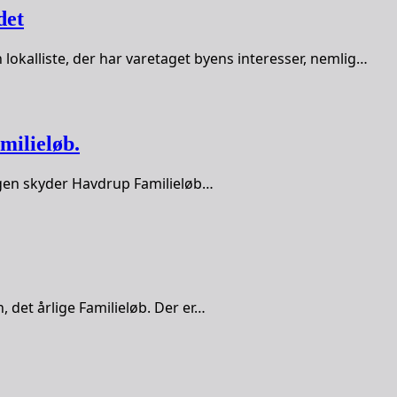
det
okalliste, der har varetaget byens interesser, nemlig…
ilieløb.
 igen skyder Havdrup Familieløb…
 det årlige Familieløb. Der er…