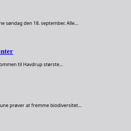
kåne søndag den 18. september. Alle…
enter
elkommen til Havdrup største…
mune prøver at fremme biodiversitet…