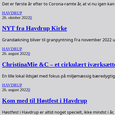
Det er første år efter to Corona-ramte år, at vi nu igen k
HAVDRUP
26. oktober 2022
0
NYT fra Havdrup Kirke
Grandækning bliver til granpyntning Fra november 2022 u
HAVDRUP
26. august 2022
0
ChristinaMie &C – et cirkulært iværksætte
En lille lokal ildsjæl med fokus på miljømæssig bæredyg
HAVDRUP
26. august 2022
0
Kom med til Høstfest i Havdrup
Høstfest i Havdrup er altid noget specielt, ikke mindst i år