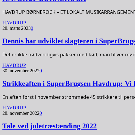
HAVDRUP BØRNEROCK – ET LOKALT MUSIKARRANGEMENT FO
HAVDRUP
28. marts 2023
0
Dennis har udviklet slagteren i SuperBru
Det er ikke nødvendigvis pakker med kød, man bliver mødt
HAVDRUP
30. november 2022
0
Strikkeaften i SuperBrugsen Havdrup: Vi h
En aften først i november strømmede 45 strikkere til per
HAVDRUP
28. november 2022
0
Tale ved juletræstænding 2022