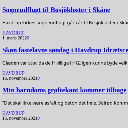
Sogneudflugt til Bosjökloster i Skåne
Havdrup kirkes sogneudflugt går i år til Bosjökloster i S
HAVDRUP
1. marts 2022
0
Skøn fastelavns søndag i Havdrup Idrætsc
Glæden var stor, da de frivillige i HGI igen kunne byde v
HAVDRUP
16. november 2021
0
Min barndoms grøftekant kommer tilbage
”Det skal ikke være asfalt og beton det hele. Solrød Kom
HAVDRUP
15. november 2021
0