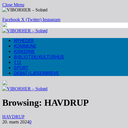
Close Menu
Facebook
X (Twitter)
Instagram
NYHEDER
KOMMUNE
KIRKERNE
BIBLIOTEK/KULTURHUS
112
SPORT
DEBAT/LÆSERBREVE
Browsing:
HAVDRUP
HAVDRUP
20. marts 2024
0