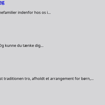
ng
nefamilier indenfor hos os i…
e? Og kunne du tænke dig…
 traditionen tro, afholdt et arrangement for børn,…