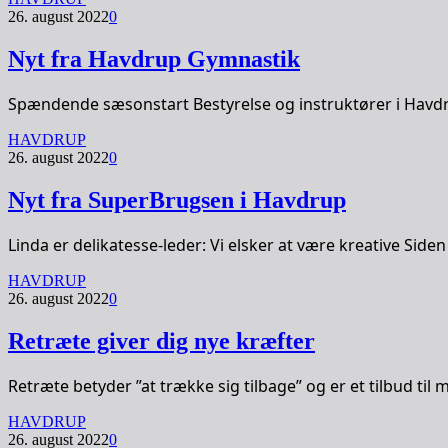
26. august 2022
0
Nyt fra Havdrup Gymnastik
Spændende sæsonstart Bestyrelse og instruktører i Havd
HAVDRUP
26. august 2022
0
Nyt fra SuperBrugsen i Havdrup
Linda er delikatesse-leder: Vi elsker at være kreative Sid
HAVDRUP
26. august 2022
0
Retræte giver dig nye kræfter
Retræte betyder ”at trække sig tilbage” og er et tilbud ti
HAVDRUP
26. august 2022
0