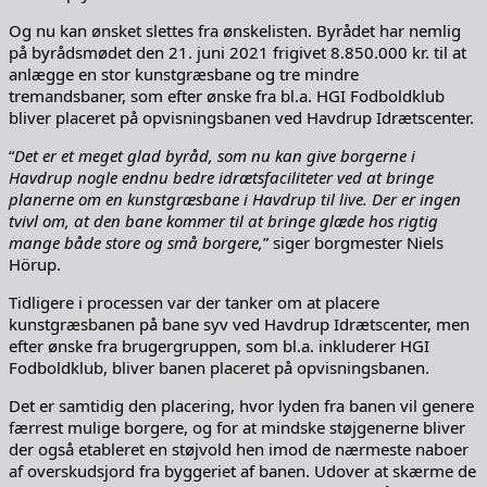
Og nu kan ønsket slettes fra ønskelisten. Byrådet har nemlig
på byrådsmødet den 21. juni 2021 frigivet 8.850.000 kr. til at
anlægge en stor kunstgræsbane og tre mindre
tremandsbaner, som efter ønske fra bl.a. HGI Fodboldklub
bliver placeret på opvisningsbanen ved Havdrup Idrætscenter.
“
Det er et meget glad byråd, som nu kan give borgerne i
Havdrup nogle endnu bedre idrætsfaciliteter ved at bringe
planerne om en kunstgræsbane i Havdrup til live. Der er ingen
tvivl om, at den bane kommer til at bringe glæde hos rigtig
mange både store og små borgere,
” siger borgmester Niels
Hörup.
Tidligere i processen var der tanker om at placere
kunstgræsbanen på bane syv ved Havdrup Idrætscenter, men
efter ønske fra brugergruppen, som bl.a. inkluderer HGI
Fodboldklub, bliver banen placeret på opvisningsbanen.
Det er samtidig den placering, hvor lyden fra banen vil genere
færrest mulige borgere, og for at mindske støjgenerne bliver
der også etableret en støjvold hen imod de nærmeste naboer
af overskudsjord fra byggeriet af banen. Udover at skærme de