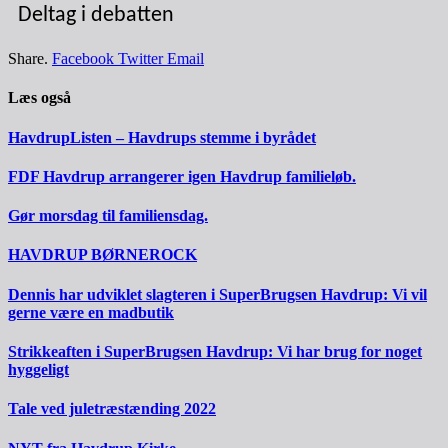
Deltag i debatten
Share.
Facebook
Twitter
Email
Læs også
HavdrupListen – Havdrups stemme i byrådet
FDF Havdrup arrangerer igen Havdrup familieløb.
Gør morsdag til familiensdag.
HAVDRUP BØRNEROCK
Dennis har udviklet slagteren i SuperBrugsen Havdrup: Vi vil
gerne være en madbutik
Strikkeaften i SuperBrugsen Havdrup: Vi har brug for noget
hyggeligt
Tale ved juletræstænding 2022