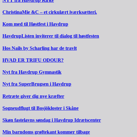
NYT fra Havdrup Kirke
ChristinaMie &C – et cirkulært iværksætteri.
Kom med til Høstfest i Havdrup
HavdrupListen inviterer til dialog til høstfesten
Hos Nails by Scharling har de travlt
HVAD ER TRIFU ODOUR?
Nyt fra Havdrup Gymnastik
Nyt fra SuperBrugsen i Havdrup
Retræte giver dig nye kræfter
Sogneudflugt til Bosjökloster i Skåne
Skøn fastelavns søndag i Havdrup Idrætscenter
Min barndoms grøftekant kommer tilbage