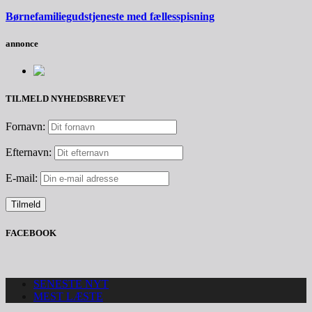
Børnefamiliegudstjeneste med fællesspisning
annonce
TILMELD NYHEDSBREVET
Fornavn:
Efternavn:
E-mail:
FACEBOOK
SENESTE NYT
MEST LÆSTE