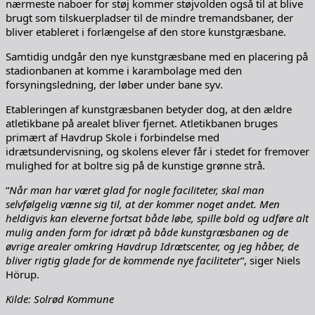
nærmeste naboer for støj kommer støjvolden også til at blive
brugt som tilskuerpladser til de mindre tremandsbaner, der
bliver etableret i forlængelse af den store kunstgræsbane.
Samtidig undgår den nye kunstgræsbane med en placering på
stadionbanen at komme i karambolage med den
forsyningsledning, der løber under bane syv.
Etableringen af kunstgræsbanen betyder dog, at den ældre
atletikbane på arealet bliver fjernet. Atletikbanen bruges
primært af Havdrup Skole i forbindelse med
idrætsundervisning, og skolens elever får i stedet for fremover
mulighed for at boltre sig på de kunstige grønne strå.
“
Når man har været glad for nogle faciliteter, skal man
selvfølgelig vænne sig til, at der kommer noget andet. Men
heldigvis kan eleverne fortsat både løbe, spille bold og udføre alt
mulig anden form for idræt på både kunstgræsbanen og de
øvrige arealer omkring Havdrup Idrætscenter, og jeg håber, de
bliver rigtig glade for de kommende nye faciliteter
“, siger Niels
Hörup.
Kilde: Solrød Kommune