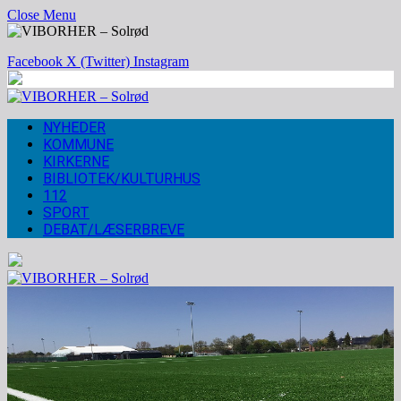
Close Menu
Facebook
X (Twitter)
Instagram
NYHEDER
KOMMUNE
KIRKERNE
BIBLIOTEK/KULTURHUS
112
SPORT
DEBAT/LÆSERBREVE