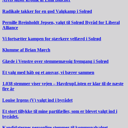
Radikale takker for en god Valgkamp i Solrød
Pernille Breinholdt Jepsen, valgt til Solrød Byråd for Liberal
Alliance
Vi fortsætter kampen for stærkere velfærd i Solrød
Klumme af Brian Mørch
Glæde i Venstre over stemmemæssig fremgang i Solrød
Et valg med håb og et ansvar, vi bærer sammen
1.038 stemmer viser vejen – HavdrupListen er klar til de næste
fire år
Louise Irgens (V) valgt ind i byrådet
Et stort tillykke til mine partifæller, som er blevet valgt ind i
byrådet.
Kandidaternes personlige stemmer til kommunalvalget