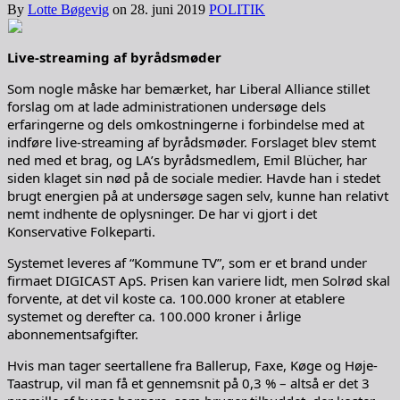
By
Lotte Bøgevig
on
28. juni 2019
POLITIK
Live-streaming af byrådsmøder
Som nogle måske har bemærket, har Liberal Alliance stillet
forslag om at lade administrationen undersøge dels
erfaringerne og dels omkostningerne i forbindelse med at
indføre live-streaming af byrådsmøder. Forslaget blev stemt
ned med et brag, og LA’s byrådsmedlem, Emil Blücher, har
siden klaget sin nød på de sociale medier. Havde han i stedet
brugt energien på at undersøge sagen selv, kunne han relativt
nemt indhente de oplysninger. De har vi gjort i det
Konservative Folkeparti.
Systemet leveres af “Kommune TV”, som er et brand under
firmaet DIGICAST ApS. Prisen kan variere lidt, men Solrød skal
forvente, at det vil koste ca. 100.000 kroner at etablere
systemet og derefter ca. 100.000 kroner i årlige
abonnementsafgifter.
Hvis man tager seertallene fra Ballerup, Faxe, Køge og Høje-
Taastrup, vil man få et gennemsnit på 0,3 % – altså er det 3