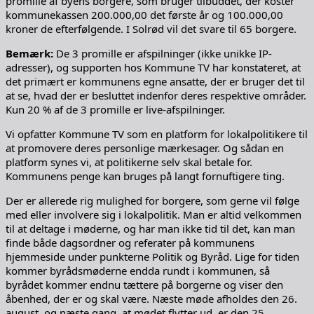
promille af byens borgere, som bruger tilbuddet, der koster
kommunekassen 200.000,00 det første år og 100.000,00
kroner de efterfølgende. I Solrød vil det svare til 65 borgere.
Bemærk:
De 3 promille er afspilninger (ikke unikke IP-
adresser), og supporten hos Kommune TV har konstateret, at
det primært er kommunens egne ansatte, der er bruger det til
at se, hvad der er besluttet indenfor deres respektive områder.
Kun 20 % af de 3 promille er live-afspilninger.
Vi opfatter Kommune TV som en platform for lokalpolitikere til
at promovere deres personlige mærkesager. Og sådan en
platform synes vi, at politikerne selv skal betale for.
Kommunens penge kan bruges på langt fornuftigere ting.
Der er allerede rig mulighed for borgere, som gerne vil følge
med eller involvere sig i lokalpolitik. Man er altid velkommen
til at deltage i møderne, og har man ikke tid til det, kan man
finde både dagsordner og referater på kommunens
hjemmeside under punkterne Politik og Byråd. Lige for tiden
kommer byrådsmøderne endda rundt i kommunen, så
byrådet kommer endnu tættere på borgerne og viser den
åbenhed, der er og skal være. Næste møde afholdes den 26.
august, og næste gang, at mødet flytter ud, er den 25.