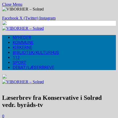
Close Menu
Facebook
X (Twitter)
Instagram
NYHEDER
KOMMUNE
KIRKERNE
BIBLIOTEK/KULTURHUS
112
SPORT
DEBAT/LÆSERBREVE
Læserbrev fra Konservative i Solrød
vedr. byråds-tv
0