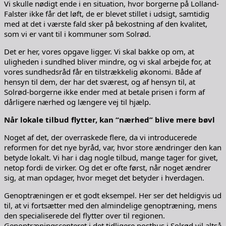
Vi skulle nødigt ende i en situation, hvor borgerne på Lolland-
Falster ikke får det løft, de er blevet stillet i udsigt, samtidig
med at det i værste fald sker på bekostning af den kvalitet,
som vi er vant til i kommuner som Solrød.
Det er her, vores opgave ligger. Vi skal bakke op om, at
uligheden i sundhed bliver mindre, og vi skal arbejde for, at
vores sundhedsråd får en tilstrækkelig økonomi. Både af
hensyn til dem, der har det sværest, og af hensyn til, at
Solrød-borgerne ikke ender med at betale prisen i form af
dårligere nærhed og længere vej til hjælp.
Når lokale tilbud flytter, kan “nærhed” blive mere bøvl
Noget af det, der overraskede flere, da vi introducerede
reformen for det nye byråd, var, hvor store ændringer den kan
betyde lokalt. Vi har i dag nogle tilbud, mange tager for givet,
netop fordi de virker. Og det er ofte først, når noget ændrer
sig, at man opdager, hvor meget det betyder i hverdagen.
Genoptræningen er et godt eksempel. Her ser det heldigvis ud
til, at vi fortsætter med den almindelige genoptræning, mens
den specialiserede del flytter over til regionen.
Genoptræningscenteret i det tidligere posthus i Solrød vil altså