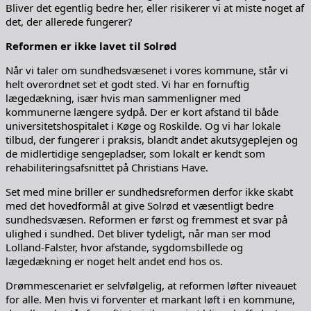
Bliver det egentlig bedre her, eller risikerer vi at miste noget af
det, der allerede fungerer?
Reformen er ikke lavet til Solrød
Når vi taler om sundhedsvæsenet i vores kommune, står vi
helt overordnet set et godt sted. Vi har en fornuftig
lægedækning, især hvis man sammenligner med
kommunerne længere sydpå. Der er kort afstand til både
universitetshospitalet i Køge og Roskilde. Og vi har lokale
tilbud, der fungerer i praksis, blandt andet akutsygeplejen og
de midlertidige sengepladser, som lokalt er kendt som
rehabiliteringsafsnittet på Christians Have.
Set med mine briller er sundhedsreformen derfor ikke skabt
med det hovedformål at give Solrød et væsentligt bedre
sundhedsvæsen. Reformen er først og fremmest et svar på
ulighed i sundhed. Det bliver tydeligt, når man ser mod
Lolland-Falster, hvor afstande, sygdomsbillede og
lægedækning er noget helt andet end hos os.
Drømmescenariet er selvfølgelig, at reformen løfter niveauet
for alle. Men hvis vi forventer et markant løft i en kommune,