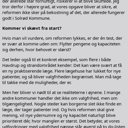
der allerede står fornuftigt, risikerer vi at blive skuffede. Jeg
tror derfor i højere grad, at vores opgave bliver at sikre, at
reformen ikke sker på bekostning af det, der allerede fungerer
godt i Solrød Kommune.
Kommer vi skævt fra start?
Hvis man vil vurdere, om reformen lykkes, er der én test, der
er svær at komme uden om: Flytter pengene og kapaciteten
sig derhen, hvor behovet er størst?
Det leder også til et konkret eksempel, som flere i både
Havdrup og strandområdet kender: Det kan være svært at få
en ny praktiserende læge. Flere lægehuse har lukket for nye
patienter, og så bliver valgfriheden begrænset. Man må tage
til takke med de muligheder, der er.
Men her bliver vi nødt til at se realiteterne i øjnene. I mange
andre kommuner handler det ikke om valgfrihed, men om
tilgængelighed. Nogle steder kan borgerne slet ikke finde en
læge, der tager patienter ind. Og hvis reformen skal give
mening, vil nye ydernumre og ny kapacitet naturligt blive
prioriteret dér, hvor manglen er størst. Det betyder, at vores
udfordringer med valgfrihed næppe står øverst på to do-listen