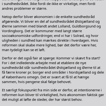
i sundhedsrådet. Ikke fordi de ikke er virkelige, men fordi
andres problemer er større.
Netop derfor bliver økonomien i de enkelte sundhedsråd
afgørende. Vi bliver en del af sundhedsrådet Østsjælland og
Øerne sammen med blandt andet Lolland, Guldborgsund og
Vordingborg. Det er kommuner med langt større
socioøkonomiske udfordringer, end vi har i Solrød, og hvor
uligheden i sundhed kan mærkes direkte i hverdagen. Hvis
reformen skal skabe mere lighed, bør det derfor være her,
man tydeligt kan se et løft.
Derfor er det også fair at spørge: Kommer vi skævt fra start?
For i det indledende arbejde med at etablere de nye
sundhedsråd står sundhedsrådet Østsjælland og Øerne til at
få færre kroner pr. borger end områder i Nordsjælland og dele
af Københavns omegn. Det er svært at få til at hænge
sammen, hvis pengene skal følge behovet.
Et særligt fokuspunkt fra min side er derfor, at intentionerne i
reformen kun bliver til virkelighed, hvis økonomien faktisk gør
det muligt at løfte de steder, der har størst behov.