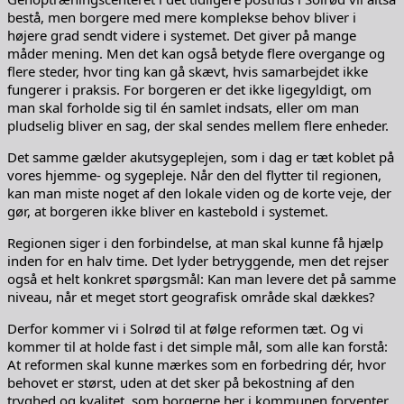
bestå, men borgere med mere komplekse behov bliver i
højere grad sendt videre i systemet. Det giver på mange
måder mening. Men det kan også betyde flere overgange og
flere steder, hvor ting kan gå skævt, hvis samarbejdet ikke
fungerer i praksis. For borgeren er det ikke ligegyldigt, om
man skal forholde sig til én samlet indsats, eller om man
pludselig bliver en sag, der skal sendes mellem flere enheder.
Det samme gælder akutsygeplejen, som i dag er tæt koblet på
vores hjemme- og sygepleje. Når den del flytter til regionen,
kan man miste noget af den lokale viden og de korte veje, der
gør, at borgeren ikke bliver en kastebold i systemet.
Regionen siger i den forbindelse, at man skal kunne få hjælp
inden for en halv time. Det lyder betryggende, men det rejser
også et helt konkret spørgsmål: Kan man levere det på samme
niveau, når et meget stort geografisk område skal dækkes?
Derfor kommer vi i Solrød til at følge reformen tæt. Og vi
kommer til at holde fast i det simple mål, som alle kan forstå:
At reformen skal kunne mærkes som en forbedring dér, hvor
behovet er størst, uden at det sker på bekostning af den
tryghed og kvalitet, som borgerne her i kommunen forventer