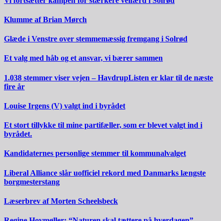
Vi fortsætter kampen for stærkere velfærd i Solrød
Klumme af Brian Mørch
Glæde i Venstre over stemmemæssig fremgang i Solrød
Et valg med håb og et ansvar, vi bærer sammen
1.038 stemmer viser vejen – HavdrupListen er klar til de næste
fire år
Louise Irgens (V) valgt ind i byrådet
Et stort tillykke til mine partifæller, som er blevet valgt ind i
byrådet.
Kandidaternes personlige stemmer til kommunalvalget
Liberal Alliance slår uofficiel rekord med Danmarks længste
borgmesterstang
Læserbrev af Morten Scheelsbeck
Regine Hovmøller: “Naturen skal tættere på hverdagen”