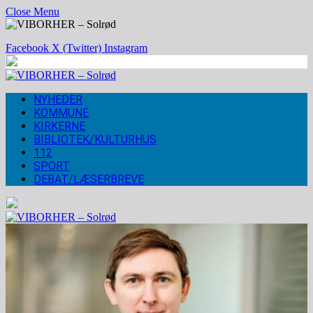
Close Menu
Facebook
X (Twitter)
Instagram
NYHEDER
KOMMUNE
KIRKERNE
BIBLIOTEK/KULTURHUS
112
SPORT
DEBAT/LÆSERBREVE