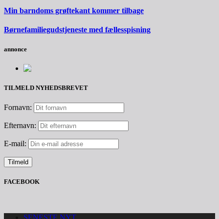
Min barndoms grøftekant kommer tilbage
Børnefamiliegudstjeneste med fællesspisning
annonce
TILMELD NYHEDSBREVET
Fornavn:
Efternavn:
E-mail:
FACEBOOK
SENESTE NYT