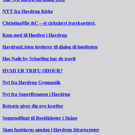
NYT fra Havdrup Kirke
ChristinaMie &C – et cirkulært iværksætteri.
Kom med til Høstfest i Havdrup
HavdrupListen inviterer til dialog til høstfesten
Hos Nails by Scharling har de travlt
HVAD ER TRIFU ODOUR?
Nyt fra Havdrup Gymnastik
Nyt fra SuperBrugsen i Havdrup
Retræte giver dig nye kræfter
Sogneudflugt til Bosjökloster i Skåne
Skøn fastelavns søndag i Havdrup Idrætscenter