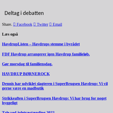
Deltag i debatten
Share.
Facebook
Twitter
Email
Læs også
HavdrupListen – Havdrups stemme i byrådet
FDF Havdrup arrangerer igen Havdrup familieløb.
Gør morsdag til familiensdag.
HAVDRUP BØRNEROCK
Dennis har udviklet slagteren i SuperBrugsen Havdrup: Vi vil
gerne være en madbutik
Strikkeaften i SuperBrugsen Havdrup: Vi har brug for noget
hyggeligt
Tale ved juletræstænding 2022