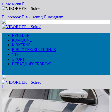
Close Menu
Facebook
X (Twitter)
Instagram
NYHEDER
KOMMUNE
KIRKERNE
BIBLIOTEK/KULTURHUS
112
SPORT
DEBAT/LÆSERBREVE