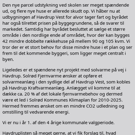
Den nye parcel udstykning ved skolen ser meget spændende
ud, og flere nye huse er allerede skudt op. Vi håber nu at
udbygningen af Havdrup Vest for alvor tager fart og byrådet
har også tilrettet prisen på byggegrundene, så de svarer til
markedet. Samtidig har byrådet besluttet at sælge et større
område i den nordlige ende af området, hvor der kan bygges
42 mindre dobbelte rækkehuse på mellem 90 og 105 kvm. Vi
tror der er et stort behov for disse mindre huse i et plan og ser
frem til det kommende byggeri, som ligger meget centralt i
byen.
Ligeledes er et spændene nyt projekt med solvarme på vej i
Havdrup. Solrød Fjernvarme ønsker at opføre et
solvarmeanlæg i den sydlige del af Havdrup Vest, som kobles
på Havdrup Kraftvarmeanlæg. Anlægget vil komme til at
dække ca. 20 % af det lokale fjernvarmebehov og dermed
være et led i Solrød Kommunes Klimaplan for 2010-2025.
Hermed fremmes ønsket om en mindre CO2 udledning og
omstilling til vedvarende energi.
Vi er nu i år 1. af den 4 årige kommunale valgperiode.
Havdruplisten så meget gerne, at vi fik forslag til, hvad