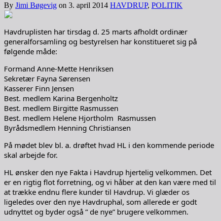
By
Jimi Bøgevig
on
3. april 2014
HAVDRUP
,
POLITIK
Havdruplisten har tirsdag d. 25 marts afholdt ordinær
generalforsamling og bestyrelsen har konstitueret sig på
følgende måde:
Formand Anne-Mette Henriksen
Sekretær Fayna Sørensen
Kasserer Finn Jensen
Best. medlem Karina Bergenholtz
Best. medlem Birgitte Rasmussen
Best. medlem Helene Hjortholm Rasmussen
Byrådsmedlem Henning Christiansen
På mødet blev bl. a. drøftet hvad HL i den kommende periode
skal arbejde for.
HL ønsker den nye Fakta i Havdrup hjertelig velkommen. Det
er en rigtig flot forretning, og vi håber at den kan være med til
at trække endnu flere kunder til Havdrup. Vi glæder os
ligeledes over den nye Havdruphal, som allerede er godt
udnyttet og byder også ” de nye” brugere velkommen.