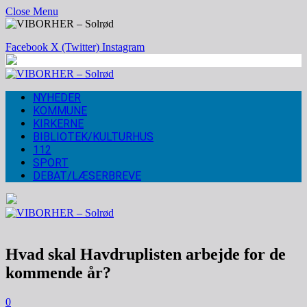
Close Menu
Facebook
X (Twitter)
Instagram
NYHEDER
KOMMUNE
KIRKERNE
BIBLIOTEK/KULTURHUS
112
SPORT
DEBAT/LÆSERBREVE
Hvad skal Havdruplisten arbejde for de
kommende år?
0