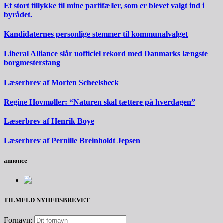
Et stort tillykke til mine partifæller, som er blevet valgt ind i
byrådet.
Kandidaternes personlige stemmer til kommunalvalget
Liberal Alliance slår uofficiel rekord med Danmarks længste
borgmesterstang
Læserbrev af Morten Scheelsbeck
Regine Hovmøller: “Naturen skal tættere på hverdagen”
Læserbrev af Henrik Boye
Læserbrev af Pernille Breinholdt Jepsen
annonce
TILMELD NYHEDSBREVET
Fornavn: