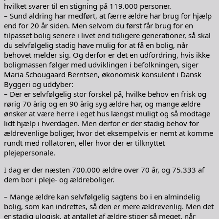
hvilket svarer til en stigning på 119.000 personer.
– Sund aldring har medført, at færre ældre har brug for hjælp
end for 20 år siden. Men selvom du først får brug for en
tilpasset bolig senere i livet end tidligere generationer, så skal
du selvfølgelig stadig have mulig for at få en bolig, når
behovet melder sig. Og derfor er det en udfordring, hvis ikke
boligmassen følger med udviklingen i befolkningen, siger
Maria Schougaard Berntsen, økonomisk konsulent i Dansk
Byggeri og uddyber:
– Der er selvfølgelig stor forskel på, hvilke behov en frisk og
rørig 70 årig og en 90 årig syg ældre har, og mange ældre
ønsker at være herre i eget hus længst muligt og så modtage
lidt hjælp i hverdagen. Men derfor er der stadig behov for
ældrevenlige boliger, hvor det eksempelvis er nemt at komme
rundt med rollatoren, eller hvor der er tilknyttet
plejepersonale.
I dag er der næsten 700.000 ældre over 70 år, og 75.333 af
dem bor i pleje- og ældreboliger.
– Mange ældre kan selvfølgelig sagtens bo i en almindelig
bolig, som kan indrettes, så den er mere ældrevenlig. Men det
er stadig ulogisk, at antallet af ældre stiger så meget, når