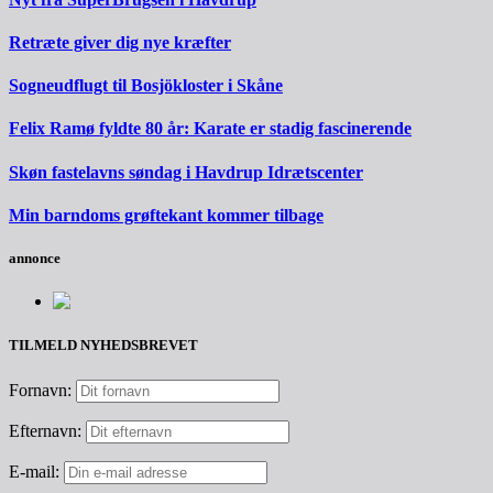
Retræte giver dig nye kræfter
Sogneudflugt til Bosjökloster i Skåne
Felix Ramø fyldte 80 år: Karate er stadig fascinerende
Skøn fastelavns søndag i Havdrup Idrætscenter
Min barndoms grøftekant kommer tilbage
annonce
TILMELD NYHEDSBREVET
Fornavn:
Efternavn:
E-mail: