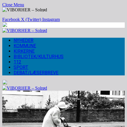
Close Menu
Facebook
X (Twitter)
Instagram
NYHEDER
KOMMUNE
KIRKERNE
BIBLIOTEK/KULTURHUS
112
SPORT
DEBAT/LÆSERBREVE