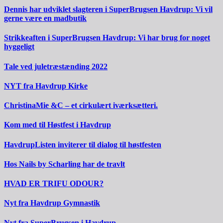
Dennis har udviklet slagteren i SuperBrugsen Havdrup: Vi vil
gerne være en madbutik
Strikkeaften i SuperBrugsen Havdrup: Vi har brug for noget
hyggeligt
Tale ved juletræstænding 2022
NYT fra Havdrup Kirke
ChristinaMie &C – et cirkulært iværksætteri.
Kom med til Høstfest i Havdrup
HavdrupListen inviterer til dialog til høstfesten
Hos Nails by Scharling har de travlt
HVAD ER TRIFU ODOUR?
Nyt fra Havdrup Gymnastik
Nyt fra SuperBrugsen i Havdrup