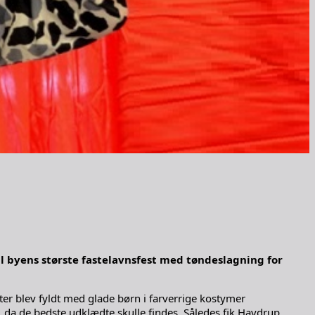
 byens største fastelavnsfest med tøndeslagning for
ter blev fyldt med glade børn i farverrige kostymer
, da de bedste udklædte skulle findes. Således fik Havdrup