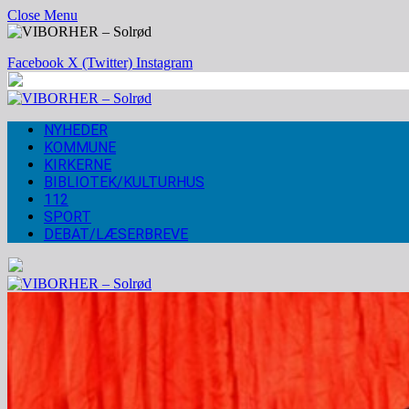
Close Menu
Facebook
X (Twitter)
Instagram
NYHEDER
KOMMUNE
KIRKERNE
BIBLIOTEK/KULTURHUS
112
SPORT
DEBAT/LÆSERBREVE