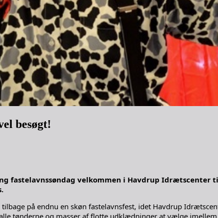
vel besøgt!
ing fastelavnssøndag velkommen i Havdrup Idrætscenter til
.
e tilbage på endnu en skøn fastelavnsfest, idet Havdrup Idrætscen
l alle tønderne og masser af flotte udklædninger at vælge imellem