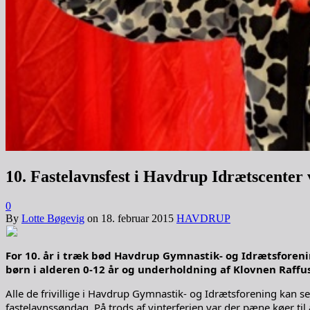
10. Fastelavnsfest i Havdrup Idrætscenter 
0
By
Lotte Bøgevig
on
18. februar 2015
HAVDRUP
For 10. år i træk bød Havdrup Gymnastik- og Idrætsforen
børn i alderen 0-12 år og underholdning af Klovnen Raffus
Alle de frivillige i Havdrup Gymnastik- og Idrætsforening kan s
fastelavnssøndag. På trods af vinterferien var der pæne køer ti