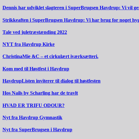
Dennis har udviklet slagteren i SuperBrugsen Havdrup: Vi vil g
Strikkeaften i SuperBrugsen Havdrup: Vi har brug for noget hyg
Tale ved juletræstænding 2022
NYT fra Havdrup Kirke
ChristinaMie &C – et cirkulært iværksætteri.
Kom med til Høstfest i Havdrup
HavdrupListen inviterer til dialog til høstfesten
Hos Nails by Scharling har de travlt
HVAD ER TRIFU ODOUR?
Nyt fra Havdrup Gymnastik
Nyt fra SuperBrugsen i Havdrup