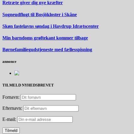
Retræte giver dig nye kræfter
Sogneudflugt til Bosjökloster i Skåne
Skøn fastelavns søndag i Havdrup Idrætscenter
Min barndoms grøftekant kommer tilbage
Børnefamiliegudstjeneste med fællesspisning
annonce
TILMELD NYHEDSBREVET
Fornavn:
Efternavn:
E-mail: