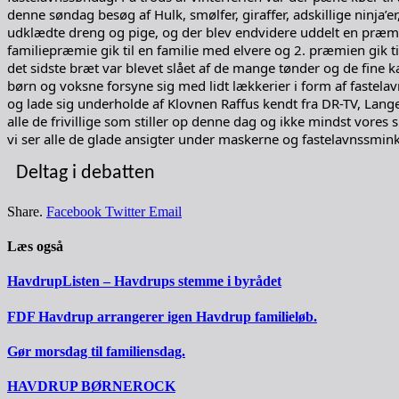
denne søndag besøg af Hulk, smølfer, giraffer, adskillige ninja’e
udklædte dreng og pige, og der blev endvidere uddelt en præmie 
familiepræmie gik til en familie med elvere og 2. præmien gik ti
det sidste bræt var blevet slået af de mange tønder og de fine
børn og voksne forsyne sig med lidt lækkerier i form af fastelav
og lade sig underholde af Klovnen Raffus kendt fra DR-TV, Langelan
alle de frivillige som stiller op denne dag og ikke mindst vores
vi ser alle de glade ansigter under maskerne og fastelavnssminke
Deltag i debatten
Share.
Facebook
Twitter
Email
Læs også
HavdrupListen – Havdrups stemme i byrådet
FDF Havdrup arrangerer igen Havdrup familieløb.
Gør morsdag til familiensdag.
HAVDRUP BØRNEROCK