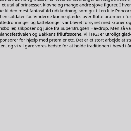
r, et utal af prinsesser, klovne og mange andre sjove figurer. I h
til den mest fantasifuld udklædning, som gik til en lille Popcor
l en soldater-far. Vinderne kunne glædes over flotte præmier i fo
 kattedronninger og kattekonger var blevet forsynet med kroner o
nsboller, slikposer og juice fra SuperBrugsen Havdrup. Men så var 
dsfestivalen og Bakkens friluftsscene. Vi i HGI er utroligt glade f
 sponsorer for hjælp med præmier etc. Det er et stort arbejde at s
n, og vi vil gøre vores bedste for at holde traditionen i hævd i 