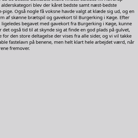
ver alderskategori blev der kåret bedste samt næst-bedste
n-pige. Også nogle få voksne havde valgt at klæde sig ud, og en
rm af skønne brætspil og gavekort til Burgerking i Køge. Efter
g ligeledes begavet med gavekort fra Burgerking i Køge, kunne
det også tid til at skynde sig at finde en god plads på gulvet,
or den store deltagelse der vises fra alle sider, og vi vil takke
table fastelavn på benene, men helt klart hele arbejdet værd, når
årene fremover.