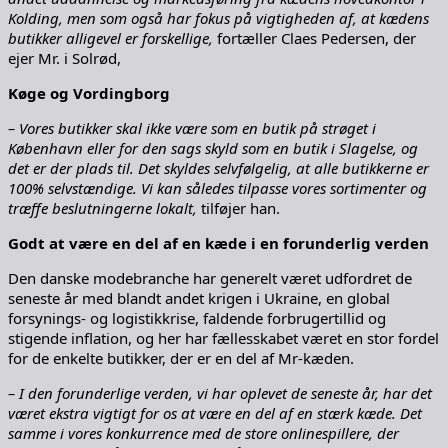
Kolding, men som også har fokus på vigtigheden af, at kædens
butikker alligevel er forskellige,
fortæller Claes Pedersen, der
ejer Mr. i Solrød,
Køge og Vordingborg
– Vores butikker skal ikke være som en butik på strøget i
København eller for den sags skyld som en butik i Slagelse, og
det er der plads til. Det skyldes selvfølgelig, at alle butikkerne er
100% selvstændige. Vi kan således tilpasse vores sortimenter og
træffe beslutningerne lokalt,
tilføjer han.
Godt at være en del af en kæde i en forunderlig verden
Den danske modebranche har generelt været udfordret de
seneste år med blandt andet krigen i Ukraine, en global
forsynings- og logistikkrise, faldende forbrugertillid og
stigende inflation, og her har fællesskabet været en stor fordel
for de enkelte butikker, der er en del af Mr-kæden.
– I den forunderlige verden, vi har oplevet de seneste år, har det
været ekstra vigtigt for os at være en del af en stærk kæde. Det
samme i vores konkurrence med de store onlinespillere, der