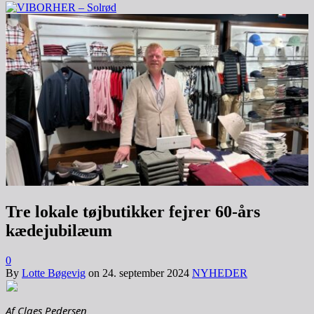
Tre lokale tøjbutikker fejrer 60-års
kædejubilæum
0
By
Lotte Bøgevig
on
24. september 2024
NYHEDER
Af Claes Pedersen