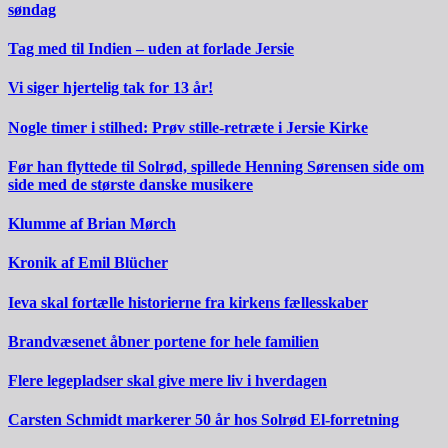
søndag
Tag med til Indien – uden at forlade Jersie
Vi siger hjertelig tak for 13 år!
Nogle timer i stilhed: Prøv stille-retræte i Jersie Kirke
Før han flyttede til Solrød, spillede Henning Sørensen side om
side med de største danske musikere
Klumme af Brian Mørch
Kronik af Emil Blücher
Ieva skal fortælle historierne fra kirkens fællesskaber
Brandvæsenet åbner portene for hele familien
Flere legepladser skal give mere liv i hverdagen
Carsten Schmidt markerer 50 år hos Solrød El-forretning