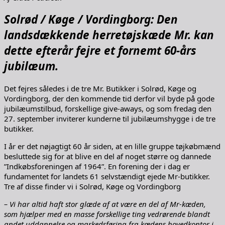
Solrød / Køge / Vordingborg: Den
landsdækkende herretøjskæde Mr. kan
dette efterår fejre et fornemt 60-års
jubilæum.
Det fejres således i de tre Mr. Butikker i Solrød, Køge og
Vordingborg, der den kommende tid derfor vil byde på gode
jubilæumstilbud, forskellige give-aways, og som fredag den
27. september inviterer kunderne til jubilæumshygge i de tre
butikker.
I år er det nøjagtigt 60 år siden, at en lille gruppe tøjkøbmænd
besluttede sig for at blive en del af noget større og dannede
”Indkøbsforeningen af 1964”. En forening der i dag er
fundamentet for landets 61 selvstændigt ejede Mr-butikker.
Tre af disse finder vi i Solrød, Køge og Vordingborg
– Vi har altid haft stor glæde af at være en del af Mr-kæden,
som hjælper med en masse forskellige ting vedrørende blandt
andet uddannelse og markedsføring fra kædens hovedkontor i