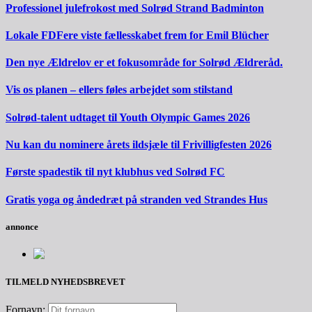
Professionel julefrokost med Solrød Strand Badminton
Lokale FDFere viste fællesskabet frem for Emil Blücher
Den nye Ældrelov er et fokusområde for Solrød Ældreråd.
Vis os planen – ellers føles arbejdet som stilstand
Solrød-talent udtaget til Youth Olympic Games 2026
Nu kan du nominere årets ildsjæle til Frivilligfesten 2026
Første spadestik til nyt klubhus ved Solrød FC
Gratis yoga og åndedræt på stranden ved Strandes Hus
annonce
TILMELD NYHEDSBREVET
Fornavn: