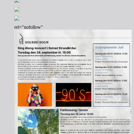
rel="nofollow"