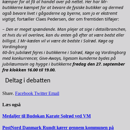
kæmper for at få al handel over på nettet. Her har Mr-
butikkerne kæmpet for at bevare de fysiske butikker og dermed
også bevare livet i gågaderne og byerne, som jo er ekstremt
vigtigt,
fortæller Claes Pedersen, der om fremtiden tilføjer:
–
Den er meget spændende. Man plejer at sige i detailbranchen,
at hvis du vil overleve, kan du enten gå efter at være bedst eller
billigst. I Mr-kæden vil vi være de bedste i Solrød. Køge og
Vordingborg
60-års jubilæet fejres i butikkerne i Solrød, Køge og Vordingborg
med konkurrencer, Give-Aways, ligesom kunderne bydes på
jubilæumsvin og hygge i butikkerne
fredag den 27. september
fra klokken 16.00 til 19.00.
Deltag i debatten
Share.
Facebook
Twitter
Email
Læs også
Medaljer til Budokan Karate Solrød ved VM
PostNord Danmark Rundt kører gennem kommunen på