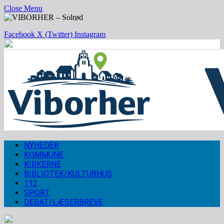
Close Menu
Facebook
X (Twitter)
Instagram
NYHEDER
KOMMUNE
KIRKERNE
BIBLIOTEK/KULTURHUS
112
SPORT
DEBAT/LÆSERBREVE