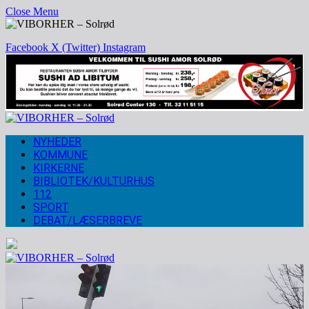
Close Menu
Facebook
X (Twitter)
Instagram
NYHEDER
KOMMUNE
KIRKERNE
BIBLIOTEK/KULTURHUS
112
SPORT
DEBAT/LÆSERBREVE