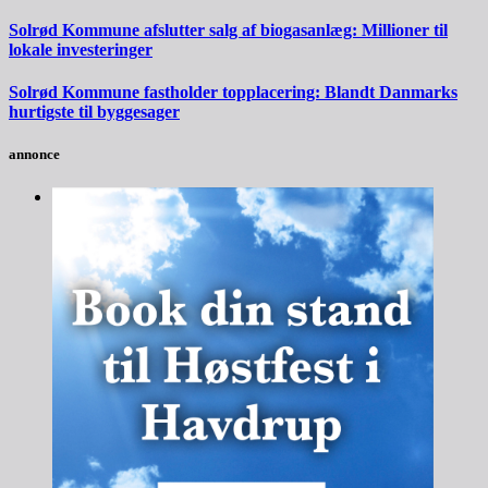
Solrød Kommune afslutter salg af biogasanlæg: Millioner til
lokale investeringer
Solrød Kommune fastholder topplacering: Blandt Danmarks
hurtigste til byggesager
annonce