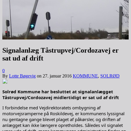
Signalanlæg Tåstrupvej/Cordozavej er
sat ud af drift
0
By
Lotte Bøgevig
on
27. januar 2016
KOMMUNE
,
SOLRØD
Solrød Kommune har besluttet at signalanlægget
Tåstrupvej/Cordozavej midlertidigt er sat ud af drift
I forbindelse med Vejdirektoratets ombygning af
motorvejsramperne på Roskildevej, er kommunens lyssignal
nu gentagne gange blevet plaget af påkørsler, og driften af
anlægget kan ikke længere opretholdes. Således vil signalet
være ude af drift, mens kommunens administration finder en