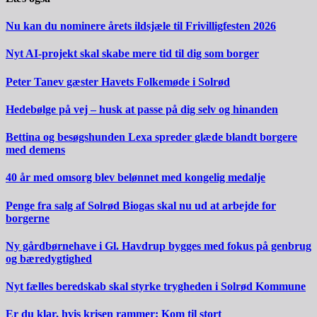
Nu kan du nominere årets ildsjæle til Frivilligfesten 2026
Nyt AI-projekt skal skabe mere tid til dig som borger
Peter Tanev gæster Havets Folkemøde i Solrød
Hedebølge på vej – husk at passe på dig selv og hinanden
Bettina og besøgshunden Lexa spreder glæde blandt borgere
med demens
40 år med omsorg blev belønnet med kongelig medalje
Penge fra salg af Solrød Biogas skal nu ud at arbejde for
borgerne
Ny gårdbørnehave i Gl. Havdrup bygges med fokus på genbrug
og bæredygtighed
Nyt fælles beredskab skal styrke trygheden i Solrød Kommune
Er du klar, hvis krisen rammer: Kom til stort