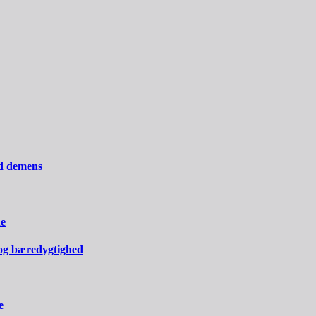
ed demens
ne
og bæredygtighed
e