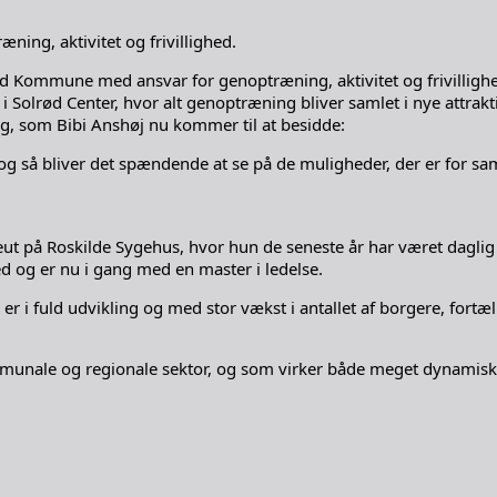
ing, aktivitet og frivillighed.
lrød Kommune med ansvar for genoptræning, aktivitet og frivilligh
us i Solrød Center, hvor alt genoptræning bliver samlet i nye att
ing, som Bibi Anshøj nu kommer til at besidde:
 og så bliver det spændende at se på de muligheder, der er for sa
eut på Roskilde Sygehus, hvor hun de seneste år har været dagli
d og er nu i gang med en master i ledelse.
 er i fuld udvikling og med stor vækst i antallet af borgere, fort
unale og regionale sektor, og som virker både meget dynamisk og