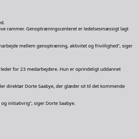
ed.
raktive rammer. Genoptræningscenteret er ledelsesmæssigt lagt
marbejde mellem genoptræning, aktivitet og frivillighed”, siger
g leder for 23 medarbejdere. Hun er oprindeligt uddannet
æller direktør Dorte Saabye, der glæder sit til det kommende
 initiativrig”, siger Dorte Saabye.