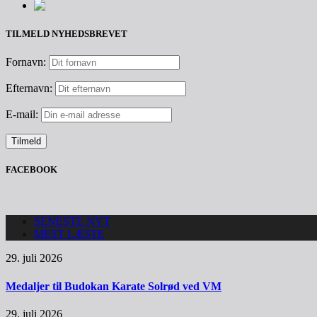
TILMELD NYHEDSBREVET
Fornavn:
Efternavn:
E-mail:
FACEBOOK
SENESTE NYT
MEST LÆSTE
29. juli 2026
Medaljer til Budokan Karate Solrød ved VM
29. juli 2026