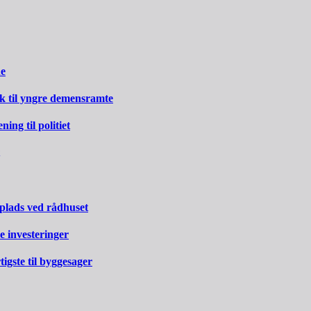
ne
rk til yngre demensramte
ng til politiet
 plads ved rådhuset
e investeringer
gste til byggesager