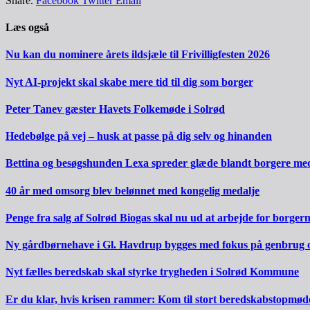
Share.
Facebook
Twitter
Email
Læs også
Nu kan du nominere årets ildsjæle til Frivilligfesten 2026
Nyt AI-projekt skal skabe mere tid til dig som borger
Peter Tanev gæster Havets Folkemøde i Solrød
Hedebølge på vej – husk at passe på dig selv og hinanden
Bettina og besøgshunden Lexa spreder glæde blandt borgere m
40 år med omsorg blev belønnet med kongelig medalje
Penge fra salg af Solrød Biogas skal nu ud at arbejde for borger
Ny gårdbørnehave i Gl. Havdrup bygges med fokus på genbrug 
Nyt fælles beredskab skal styrke trygheden i Solrød Kommune
Er du klar, hvis krisen rammer: Kom til stort beredskabstopmød