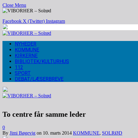
Close Menu
Facebook
X (Twitter)
Instagram
NYHEDER
KOMMUNE
KIRKERNE
BIBLIOTEK/KULTURHUS
112
SPORT
DEBAT/LÆSERBREVE
To centre får samme leder
0
By
Jimi Bøgevig
on
10. marts 2014
KOMMUNE
,
SOLRØD