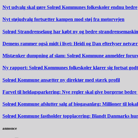
Nyt udvalg skal gøre Solrød Kommunes folkeskoler endnu bedre
Nyt støjudvalg fortsætter kampen mod støj fra motorvejen
Solrød Strandrenselaug har købt ny og bedre strandrensemaski
Demens rammer også midt i livet: Heidi og Dan efterlyser netvæ
Mistænker dumpning af slam: Solrød Kommune anmelder forureni
Ny rapport: Solrød Kommunes folkeskoler klarer sig fortsat godt
Solrød Kommune ansætter ny direktør med stærk profil
Farvel til heldagsparkering: Nye regler skal give borgerne bedre
Solrød Kommune afslutter salg af biogasanlæg: Millioner til lokal
Solrød Kommune fastholder topplacering: Blandt Danmarks hurti
annonce