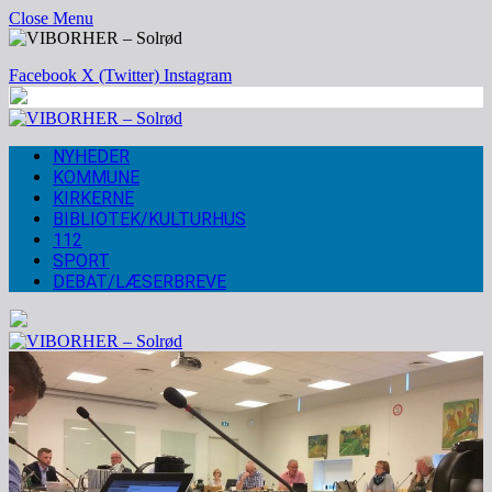
Close Menu
Facebook
X (Twitter)
Instagram
NYHEDER
KOMMUNE
KIRKERNE
BIBLIOTEK/KULTURHUS
112
SPORT
DEBAT/LÆSERBREVE