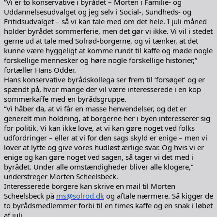
“Vi er to konservative i byrådet – Morten i Familie- og
Uddannelsesudvalget og jeg selv i Social-, Sundheds- og
Fritidsudvalget – så vi kan tale med om det hele. I juli måned
holder byrådet sommerferie, men det gør vi ikke. Vi vil i stedet
gerne ud at tale med Solrød-borgerne, og vi tænker, at det
kunne være hyggeligt at komme rundt til kaffe og møde nogle
forskellige mennesker og høre nogle forskellige historier,”
fortæller Hans Odder.
Hans konservative byrådskollega ser frem til ‘forsøget’ og er
spændt på, hvor mange der vil være interesserede i en kop
sommerkaffe med en byrådsgruppe.
“Vi håber da, at vi får en masse henvendelser, og det er
generelt min holdning, at borgerne her i byen interesserer sig
for politik. Vi kan ikke love, at vi kan gøre noget ved folks
udfordringer – eller at vi for den sags skyld er enige – men vi
lover at lytte og give vores hudløst ærlige svar. Og hvis vi er
enige og kan gøre noget ved sagen, så tager vi det med i
byrådet. Under alle omstændigheder bliver alle klogere,”
understreger Morten Scheelsbeck.
Interesserede borgere kan skrive en mail til Morten
Scheelsbeck på
ms@solrod.dk
og aftale nærmere. Så kigger de
to byrådsmedlemmer forbi til en times kaffe og en snak i løbet
af juli.