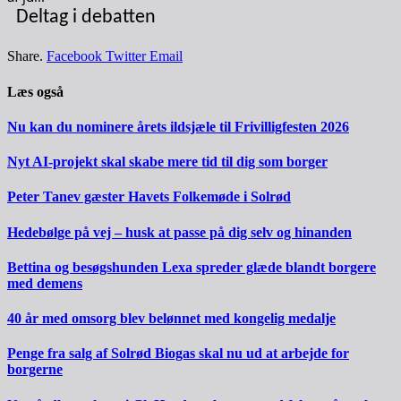
Deltag i debatten
Share.
Facebook
Twitter
Email
Læs også
Nu kan du nominere årets ildsjæle til Frivilligfesten 2026
Nyt AI-projekt skal skabe mere tid til dig som borger
Peter Tanev gæster Havets Folkemøde i Solrød
Hedebølge på vej – husk at passe på dig selv og hinanden
Bettina og besøgshunden Lexa spreder glæde blandt borgere
med demens
40 år med omsorg blev belønnet med kongelig medalje
Penge fra salg af Solrød Biogas skal nu ud at arbejde for
borgerne