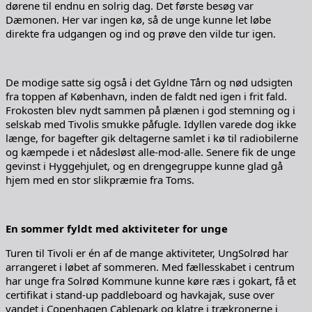
dørene til endnu en solrig dag. Det første besøg var
Dæmonen. Her var ingen kø, så de unge kunne let løbe
direkte fra udgangen og ind og prøve den vilde tur igen.
De modige satte sig også i det Gyldne Tårn og nød udsigten
fra toppen af København, inden de faldt ned igen i frit fald.
Frokosten blev nydt sammen på plænen i god stemning og i
selskab med Tivolis smukke påfugle. Idyllen varede dog ikke
længe, for bagefter gik deltagerne samlet i kø til radiobilerne
og kæmpede i et nådesløst alle-mod-alle. Senere fik de unge
gevinst i Hyggehjulet, og en drengegruppe kunne glad gå
hjem med en stor slikpræmie fra Toms.
En sommer fyldt med aktiviteter for unge
Turen til Tivoli er én af de mange aktiviteter, UngSolrød har
arrangeret i løbet af sommeren. Med fællesskabet i centrum
har unge fra Solrød Kommune kunne køre ræs i gokart, få et
certifikat i stand-up paddleboard og havkajak, suse over
vandet i Copenhagen Cablepark og klatre i trækronerne i