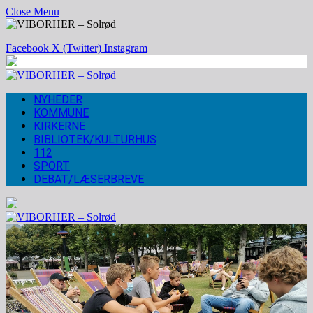
Close Menu
Facebook
X (Twitter)
Instagram
NYHEDER
KOMMUNE
KIRKERNE
BIBLIOTEK/KULTURHUS
112
SPORT
DEBAT/LÆSERBREVE