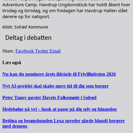
Adventure Camp. Havdrup Ungdomsklub har holdt åbent hver
tirsdag og torsdag, og om fredagen har Havdrup Hallen slået
dørene op for natsport.
Kilde: Solrød Kommune
Deltag i debatten
Share.
Facebook
Twitter
Email
Læs også
Nu kan du nominere årets ildsjæle til Frivilligfesten 2026
Nyt AI-projekt skal skabe mere tid til dig som borger
Peter Tanev gæster Havets Folkemøde i Solrød
Hedebølge på vej – husk at passe på dig selv og hinanden
Bettina og besøgshunden Lexa spreder glæde blandt borgere
med demens