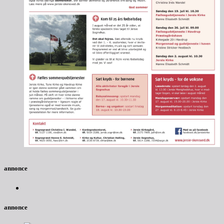
annonce
annonce