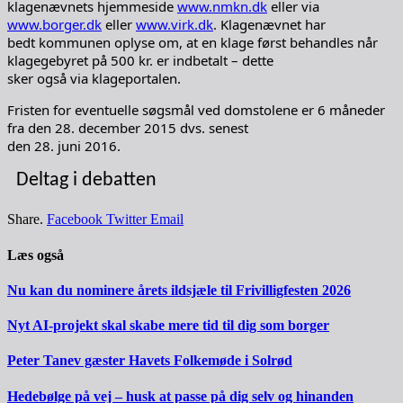
klagenævnets hjemmeside
www.nmkn.dk
eller via
www.borger.dk
eller
www.virk.dk
. Klagenævnet har
bedt kommunen oplyse om, at en klage først behandles når
klagegebyret på 500 kr. er indbetalt – dette
sker også via klageportalen.
Fristen for eventuelle søgsmål ved domstolene er 6 måneder
fra den 28. december 2015 dvs. senest
den 28. juni 2016.
Deltag i debatten
Share.
Facebook
Twitter
Email
Læs også
Nu kan du nominere årets ildsjæle til Frivilligfesten 2026
Nyt AI-projekt skal skabe mere tid til dig som borger
Peter Tanev gæster Havets Folkemøde i Solrød
Hedebølge på vej – husk at passe på dig selv og hinanden