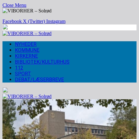
Close Menu
Facebook
X (Twitter)
Instagram
NYHEDER
KOMMUNE
KIRKERNE
BIBLIOTEK/KULTURHUS
112
SPORT
DEBAT/LÆSERBREVE