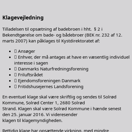
Klagevejledning
Tilladelsen til opsætning af badebroen i hht. § 2 i
Bekendtgørelse om bade- og bådebroer (BEK nr. 232 af 12.
marts 2007) kan påklages til Kystdirektoratet af:
 Ansøger
 Enhver, der må antages at have en væsentlig individuel
interesse i sagen
 Danmarks Naturfredningsforening
 Friluftsrådet
 Ejendomsforeningen Danmark
 Fritidshusejernes Landsforening
En eventuel klage skal være skriftlig og sendes til Solrød
Kommune, Solrød Center 1, 2680 Solrød
Strand. Klagen skal være Solrød Kommune i hænde senest
den 25. januar 2016. Vi videresender
klagen til klagemyndigheden.
Rettidig klage har opsættende virkning, med mindre