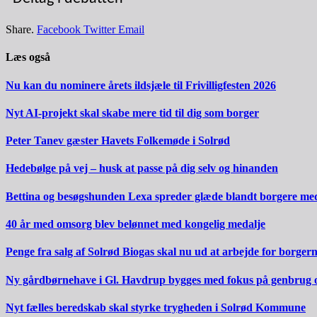
Share.
Facebook
Twitter
Email
Læs også
Nu kan du nominere årets ildsjæle til Frivilligfesten 2026
Nyt AI-projekt skal skabe mere tid til dig som borger
Peter Tanev gæster Havets Folkemøde i Solrød
Hedebølge på vej – husk at passe på dig selv og hinanden
Bettina og besøgshunden Lexa spreder glæde blandt borgere m
40 år med omsorg blev belønnet med kongelig medalje
Penge fra salg af Solrød Biogas skal nu ud at arbejde for borger
Ny gårdbørnehave i Gl. Havdrup bygges med fokus på genbrug 
Nyt fælles beredskab skal styrke trygheden i Solrød Kommune