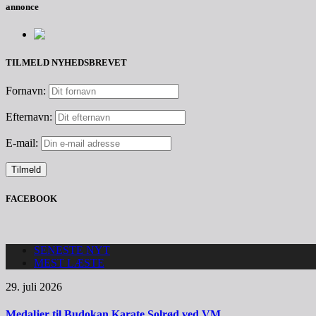
annonce
TILMELD NYHEDSBREVET
Fornavn:
Efternavn:
E-mail:
FACEBOOK
SENESTE NYT
MEST LÆSTE
29. juli 2026
Medaljer til Budokan Karate Solrød ved VM