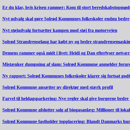
Er du klar, hvis krisen rammer: Kom til stort beredskabstopmød
Nyt udvalg skal gøre Solrød Kommunes folkeskoler endnu bedre
Nyt støjudvalg fortsætter kampen mod støj fra motorvejen
Solrød Strandrenselaug har købt ny og bedre strandrensemaski
Demens rammer også midt i livet: Heidi og Dan efterlyser netvæ
Mistænker dumpning af slam: Solrød Kommune anmelder forureni
Ny rapport: Solrød Kommunes folkeskoler klarer sig fortsat godt
Solrød Kommune ansætter ny direktør med stærk profil
Farvel til heldagsparkering: Nye regler skal give borgerne bedre
Solrød Kommune afslutter salg af biogasanlæg: Millioner til lokal
Solrød Kommune fastholder topplacering: Blandt Danmarks hurti