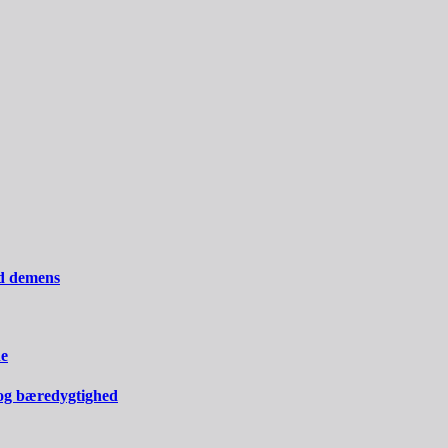
ed demens
ne
og bæredygtighed