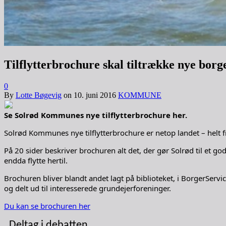
Tilflytterbrochure skal tiltrække nye borg
0
By
Lotte Bøgevig
on
10. juni 2016
KOMMUNE
Se Solrød Kommunes nye tilflytterbrochure her.
Solrød Kommunes nye tilflytterbrochure er netop landet – helt fri
På 20 sider beskriver brochuren alt det, der gør Solrød til et 
endda flytte hertil.
Brochuren bliver blandt andet lagt på biblioteket, i BorgerSer
og delt ud til interesserede grundejerforeninger.
Du kan se brochuren her
Deltag i debatten