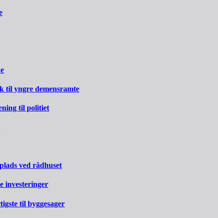
e
ne
rk til yngre demensramte
ng til politiet
 plads ved rådhuset
e investeringer
gste til byggesager