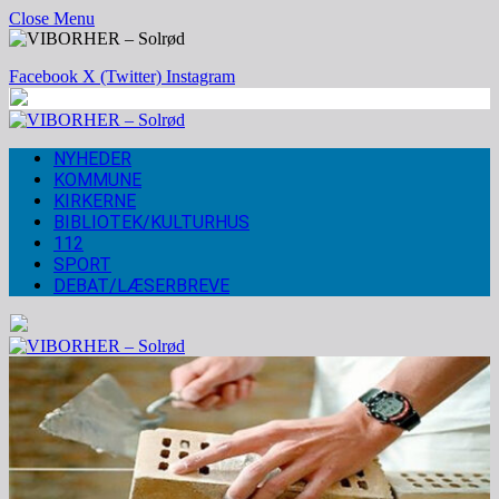
Close Menu
Facebook
X (Twitter)
Instagram
NYHEDER
KOMMUNE
KIRKERNE
BIBLIOTEK/KULTURHUS
112
SPORT
DEBAT/LÆSERBREVE