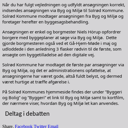
Når du har fulgt vejledningen og udfyldt ansøgningen korrekt,
indsendes ansøgningen via Byg og Miljø til Solrød Kommune.
Solrød Kommune modtager ansøgningen fra Byg og Miljø og
foretager herefter en byggesagsbehandling.
Ansøgningen er enkel og borgmester Niels Hörup opfordrer
borgere med byggeplaner at søge via Byg og Miljø. Dette
gjorde borgmesteren også ved et Gå-Hjem-Møde i maj og
udloddede i den anledning 3 flasker rødvin til de første, som
ansøgte om byggetilladelse ad den digitale vej.
Solrød Kommune har modtaget de første par ansøgninger via
Byg og Miljø, og det er administrationens opfattelse, at
ansøgningerne har været gode, altså fuldt belyst, og dermed
været hurtige at træffe afgørelse i.
På Solrød Kommunes hjemmeside findes der under ”Byggeri
og Bolig” og ”Byggeri” et link til Byg og Miljø samt to kortfilm,
der nærmere viser, hvordan Byg og Miljø let kan anvendes.
Deltag i debatten
Share.
Facebook
Twitter
Email