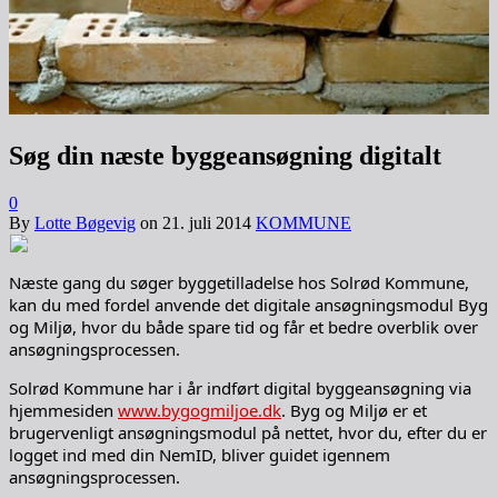
Søg din næste byggeansøgning digitalt
0
By
Lotte Bøgevig
on
21. juli 2014
KOMMUNE
Næste gang du søger byggetilladelse hos Solrød Kommune,
kan du med fordel anvende det digitale ansøgningsmodul Byg
og Miljø, hvor du både spare tid og får et bedre overblik over
ansøgningsprocessen.
Solrød Kommune har i år indført digital byggeansøgning via
hjemmesiden
www.bygogmiljoe.dk
. Byg og Miljø er et
brugervenligt ansøgningsmodul på nettet, hvor du, efter du er
logget ind med din NemID, bliver guidet igennem
ansøgningsprocessen.