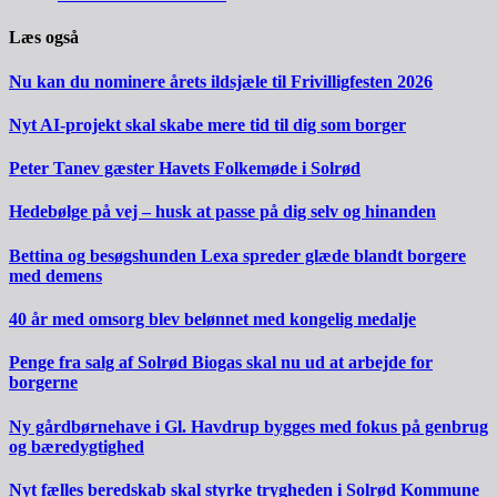
Læs også
Nu kan du nominere årets ildsjæle til Frivilligfesten 2026
Nyt AI-projekt skal skabe mere tid til dig som borger
Peter Tanev gæster Havets Folkemøde i Solrød
Hedebølge på vej – husk at passe på dig selv og hinanden
Bettina og besøgshunden Lexa spreder glæde blandt borgere
med demens
40 år med omsorg blev belønnet med kongelig medalje
Penge fra salg af Solrød Biogas skal nu ud at arbejde for
borgerne
Ny gårdbørnehave i Gl. Havdrup bygges med fokus på genbrug
og bæredygtighed
Nyt fælles beredskab skal styrke trygheden i Solrød Kommune