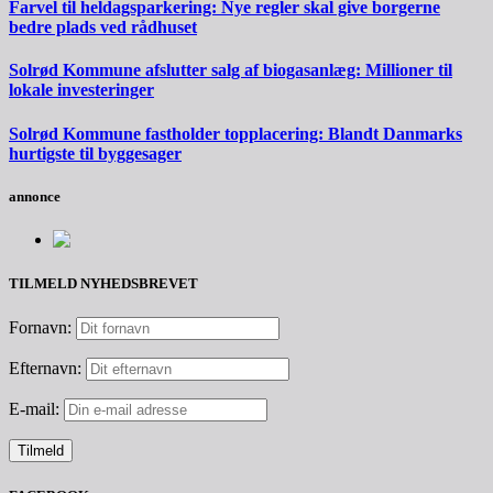
Farvel til heldagsparkering: Nye regler skal give borgerne
bedre plads ved rådhuset
Solrød Kommune afslutter salg af biogasanlæg: Millioner til
lokale investeringer
Solrød Kommune fastholder topplacering: Blandt Danmarks
hurtigste til byggesager
annonce
TILMELD NYHEDSBREVET
Fornavn:
Efternavn:
E-mail: