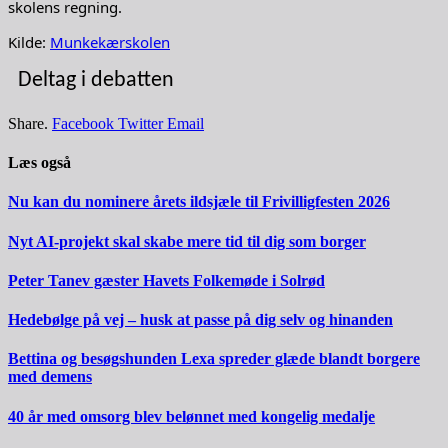
skolens regning.
Kilde:
Munkekærskolen
Deltag i debatten
Share.
Facebook
Twitter
Email
Læs også
Nu kan du nominere årets ildsjæle til Frivilligfesten 2026
Nyt AI-projekt skal skabe mere tid til dig som borger
Peter Tanev gæster Havets Folkemøde i Solrød
Hedebølge på vej – husk at passe på dig selv og hinanden
Bettina og besøgshunden Lexa spreder glæde blandt borgere
med demens
40 år med omsorg blev belønnet med kongelig medalje