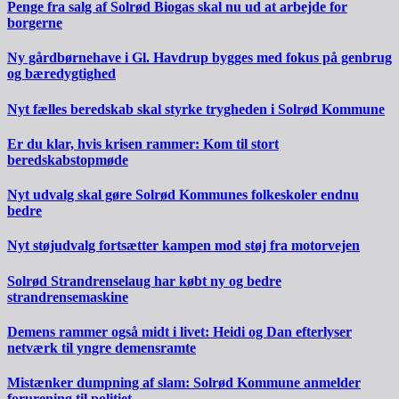
Penge fra salg af Solrød Biogas skal nu ud at arbejde for
borgerne
Ny gårdbørnehave i Gl. Havdrup bygges med fokus på genbrug
og bæredygtighed
Nyt fælles beredskab skal styrke trygheden i Solrød Kommune
Er du klar, hvis krisen rammer: Kom til stort
beredskabstopmøde
Nyt udvalg skal gøre Solrød Kommunes folkeskoler endnu
bedre
Nyt støjudvalg fortsætter kampen mod støj fra motorvejen
Solrød Strandrenselaug har købt ny og bedre
strandrensemaskine
Demens rammer også midt i livet: Heidi og Dan efterlyser
netværk til yngre demensramte
Mistænker dumpning af slam: Solrød Kommune anmelder
forurening til politiet