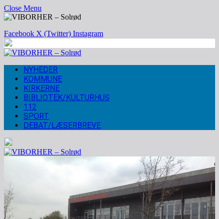
Close Menu
Facebook
X (Twitter)
Instagram
NYHEDER
KOMMUNE
KIRKERNE
BIBLIOTEK/KULTURHUS
112
SPORT
DEBAT/LÆSERBREVE