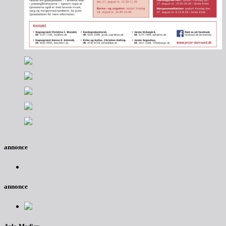
annonce
annonce