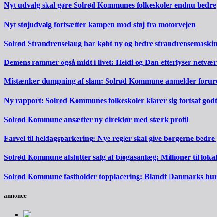
Nyt udvalg skal gøre Solrød Kommunes folkeskoler endnu bedre
Nyt støjudvalg fortsætter kampen mod støj fra motorvejen
Solrød Strandrenselaug har købt ny og bedre strandrensemaski
Demens rammer også midt i livet: Heidi og Dan efterlyser netvæ
Mistænker dumpning af slam: Solrød Kommune anmelder forureni
Ny rapport: Solrød Kommunes folkeskoler klarer sig fortsat godt
Solrød Kommune ansætter ny direktør med stærk profil
Farvel til heldagsparkering: Nye regler skal give borgerne bedre
Solrød Kommune afslutter salg af biogasanlæg: Millioner til lokal
Solrød Kommune fastholder topplacering: Blandt Danmarks hurti
annonce