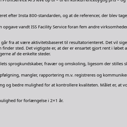
ficeret efter Insta 800-standarden, og at de referencer, der blev t
opgave vandt ISS Facility Service foran fem andre virksomheder
år fra at være aktivitetsbaseret til resultatorienteret. Det vil s
inder sted. Det vigtigste er, at der er ensartet gjort rent i løbet
gerne af de enkelte steder.
ets sprogkundskaber, fravær og omskoling, ligesom der stilles s
 opfølgning, mangler, rapportering m.v. registreres og kommunike
 og bedre mulighed for at kontrollere kvaliteten. Målet er, at vor
ulighed for forlængelse i 2×1 år.