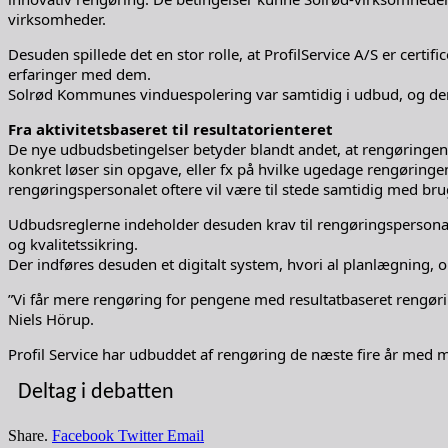
virksomheder.
Desuden spillede det en stor rolle, at ProfilService A/S er certi
erfaringer med dem.
Solrød Kommunes vinduespolering var samtidig i udbud, og den 
Fra aktivitetsbaseret til resultatorienteret
De nye udbudsbetingelser betyder blandt andet, at rengøringen g
konkret løser sin opgave, eller fx på hvilke ugedage rengøringen f
rengøringspersonalet oftere vil være til stede samtidig med bru
Udbudsreglerne indeholder desuden krav til rengøringspersonal
og kvalitetssikring.
Der indføres desuden et digitalt system, hvori al planlægning,
”Vi får mere rengøring for pengene med resultatbaseret rengøring
Niels Hörup.
Profil Service har udbuddet af rengøring de næste fire år med m
Deltag i debatten
Share.
Facebook
Twitter
Email