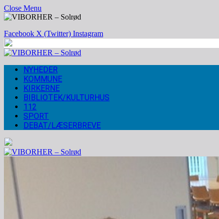
Close Menu
Facebook
X (Twitter)
Instagram
NYHEDER
KOMMUNE
KIRKERNE
BIBLIOTEK/KULTURHUS
112
SPORT
DEBAT/LÆSERBREVE