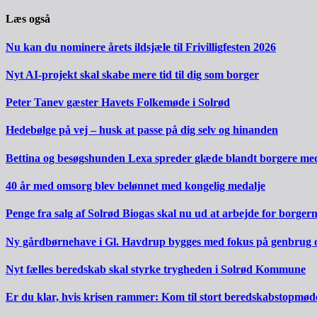
Læs også
Nu kan du nominere årets ildsjæle til Frivilligfesten 2026
Nyt AI-projekt skal skabe mere tid til dig som borger
Peter Tanev gæster Havets Folkemøde i Solrød
Hedebølge på vej – husk at passe på dig selv og hinanden
Bettina og besøgshunden Lexa spreder glæde blandt borgere m
40 år med omsorg blev belønnet med kongelig medalje
Penge fra salg af Solrød Biogas skal nu ud at arbejde for borger
Ny gårdbørnehave i Gl. Havdrup bygges med fokus på genbrug 
Nyt fælles beredskab skal styrke trygheden i Solrød Kommune
Er du klar, hvis krisen rammer: Kom til stort beredskabstopmød