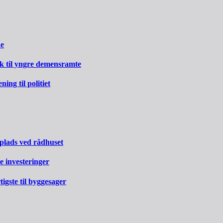
ne
rk til yngre demensramte
ng til politiet
 plads ved rådhuset
e investeringer
gste til byggesager