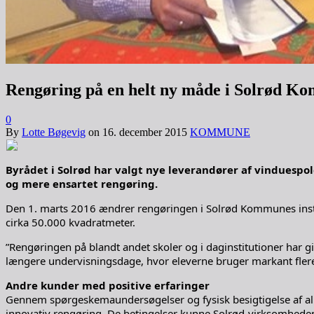
Rengøring på en helt ny måde i Solrød 
0
By
Lotte Bøgevig
on
16. december 2015
KOMMUNE
Byrådet i Solrød har valgt nye leverandører af vinduespo
og mere ensartet rengøring.
Den 1. marts 2016 ændrer rengøringen i Solrød Kommunes instit
cirka 50.000 kvadratmeter.
”Rengøringen på blandt andet skoler og i daginstitutioner har gi
længere undervisningsdage, hvor eleverne bruger markant flere t
Andre kunder med positive erfaringer
Gennem spørgeskemaundersøgelser og fysisk besigtigelse af al
innovativ rengøring. De betingelser kunne Solrød-virksomheden 