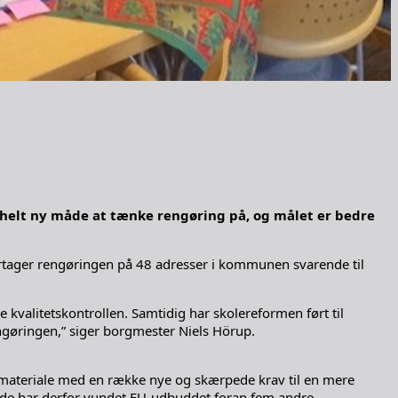
 helt ny måde at tænke rengøring på, og målet er bedre
rtager rengøringen på 48 adresser i kommunen svarende til
e kvalitetskontrollen. Samtidig har skolereformen ført til
engøringen,” siger borgmester Niels Hörup.
smateriale med en række nye og skærpede krav til en mere
og de har derfor vundet EU-udbuddet foran fem andre