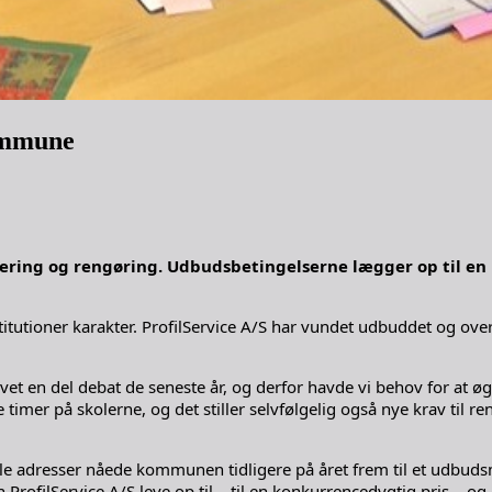
Kommune
lering og rengøring. Udbudsbetingelserne lægger op til en
utioner karakter. ProfilService A/S har vundet udbuddet og ove
vet en del debat de seneste år, og derfor havde vi behov for at øg
imer på skolerne, og det stiller selvfølgelig også nye krav til r
le adresser nåede kommunen tidligere på året frem til et udbud
ProfilService A/S leve op til – til en konkurrencedygtig pris – 