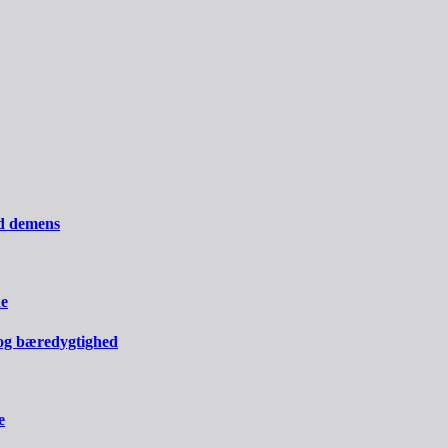
ed demens
ne
og bæredygtighed
e