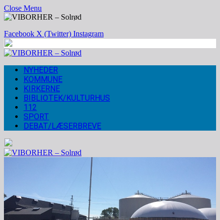
Close Menu
Facebook
X (Twitter)
Instagram
NYHEDER
KOMMUNE
KIRKERNE
BIBLIOTEK/KULTURHUS
112
SPORT
DEBAT/LÆSERBREVE