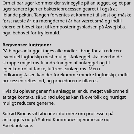
Om et par uger kommer der svinegylle på anlægget, og et par
uger senere igen er bakterieprocessen gearet til også at
iblande pektin. Tangen forventes at komme i til sidst og måske
først næste år, da mængderne i år har været små og indtil
videre er blevet kørt til komposteringspladsen på Åsvej bl.a.
pga. behovet for tryllemuld.
Begrænser lugtgener
På biogasanlægget tages alle midler i brug for at reducere
eventuel lugtudslip mest muligt. Anlægget skal overholde
skrappe miljøkrav til indretningen af anlægget og til
egenkontrol af tanke, luftrenseanlæg mv. Men i
indkøringsfasen kan der forekomme mindre lugtudslip, indtil
processen rettes ind, og procedurerne tillæres.
Hvis du oplever gener fra anlægget, er du meget velkomne til
at tage kontakt, så Solrød Biogas kan få overblik og hurtigst
muligt reducere generne.
Solrød Biogas vil løbende informere om processen på
anlæggets og på Solrød Kommunes hjemmeside og
Facebook-side.