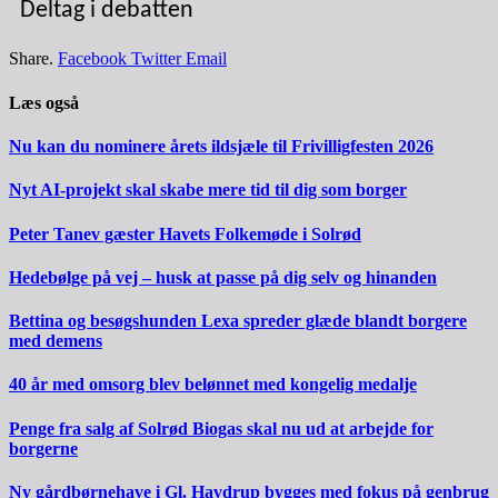
Deltag i debatten
Share.
Facebook
Twitter
Email
Læs også
Nu kan du nominere årets ildsjæle til Frivilligfesten 2026
Nyt AI-projekt skal skabe mere tid til dig som borger
Peter Tanev gæster Havets Folkemøde i Solrød
Hedebølge på vej – husk at passe på dig selv og hinanden
Bettina og besøgshunden Lexa spreder glæde blandt borgere
med demens
40 år med omsorg blev belønnet med kongelig medalje
Penge fra salg af Solrød Biogas skal nu ud at arbejde for
borgerne
Ny gårdbørnehave i Gl. Havdrup bygges med fokus på genbrug