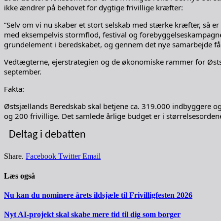
ikke ændrer på behovet for dygtige frivillige kræfter:
”Selv om vi nu skaber et stort selskab med stærke kræfter, så er 
med eksempelvis stormflod, festival og forebyggelseskampagner. 
grundelement i beredskabet, og gennem det nye samarbejde får 
Vedtægterne, ejerstrategien og de økonomiske rammer for Østsjæ
september.
Fakta:
Østsjællands Beredskab skal betjene ca. 319.000 indbyggere og 
og 200 frivillige. Det samlede årlige budget er i størrelsesorden
Deltag i debatten
Share.
Facebook
Twitter
Email
Læs også
Nu kan du nominere årets ildsjæle til Frivilligfesten 2026
Nyt AI-projekt skal skabe mere tid til dig som borger