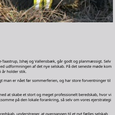
-Taastrup, Ishøj og Vallensbæk, går godt og planmæssigt. Selv
 med udformningen af det nye selskab. På det seneste møde kom
år holder stik.
 man er nået før sommerferien, og har store forventninger til
ng med at skabe et stort og meget professionelt beredskab, hvor vi
somme på den lokale forankring, så selv om vores ejerstrategi
redskab, understreger, at overgangen til et nyt fælles selskab