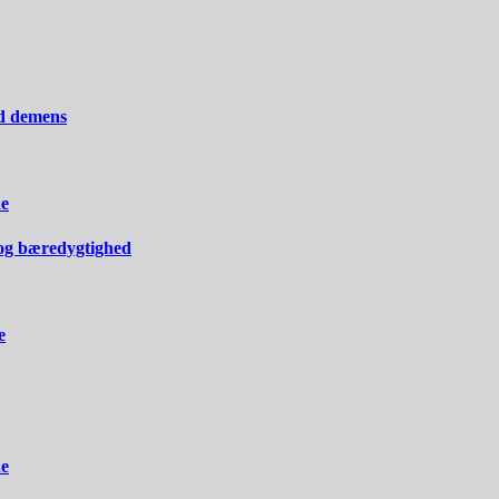
ed demens
ne
og bæredygtighed
e
ne