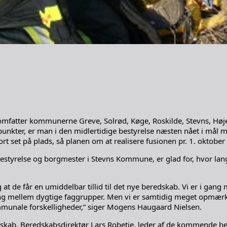
mfatter kommunerne Greve, Solrød, Køge, Roskilde, Stevns, Høje
unkter, er man i den midlertidige bestyrelse næsten nået i mål
set på plads, så planen om at realisere fusionen pr. 1. oktober i 
tyrelse og borgmester i Stevns Kommune, er glad for, hvor langt
og at de får en umiddelbar tillid til det nye beredskab. Vi er i ga
rring mellem dygtige faggrupper. Men vi er samtidig meget opmærk
ommunale forskelligheder,” siger Mogens Haugaard Nielsen.
redskab. Beredskabsdirektør Lars Robetje, leder af de kommende be