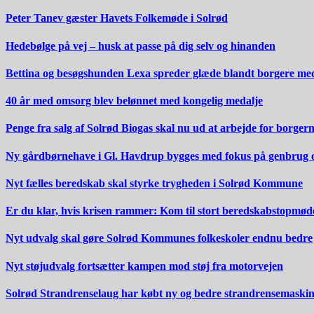
Peter Tanev gæster Havets Folkemøde i Solrød
Hedebølge på vej – husk at passe på dig selv og hinanden
Bettina og besøgshunden Lexa spreder glæde blandt borgere m
40 år med omsorg blev belønnet med kongelig medalje
Penge fra salg af Solrød Biogas skal nu ud at arbejde for borger
Ny gårdbørnehave i Gl. Havdrup bygges med fokus på genbrug 
Nyt fælles beredskab skal styrke trygheden i Solrød Kommune
Er du klar, hvis krisen rammer: Kom til stort beredskabstopmød
Nyt udvalg skal gøre Solrød Kommunes folkeskoler endnu bedre
Nyt støjudvalg fortsætter kampen mod støj fra motorvejen
Solrød Strandrenselaug har købt ny og bedre strandrensemaski