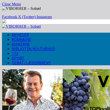
Close Menu
Facebook
X (Twitter)
Instagram
NYHEDER
KOMMUNE
KIRKERNE
BIBLIOTEK/KULTURHUS
112
SPORT
DEBAT/LÆSERBREVE