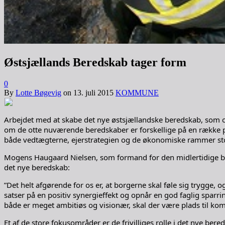
Østsjællands Beredskab tager form
0
By
Lotte Bøgevig
on
13. juli 2015
KOMMUNE
Arbejdet med at skabe det nye østsjællandske beredskab, som o
om de otte nuværende beredskaber er forskellige på en række p
både vedtægterne, ejerstrategien og de økonomiske rammer stort 
Mogens Haugaard Nielsen, som formand for den midlertidige bes
det nye beredskab:
”Det helt afgørende for os er, at borgerne skal føle sig trygge, 
satser på en positiv synergieffekt og opnår en god faglig spa
både er meget ambitiøs og visionær, skal der være plads til k
Et af de store fokusområder er de frivilliges rolle i det nye be