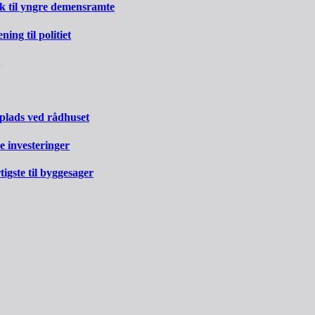
rk til yngre demensramte
ng til politiet
 plads ved rådhuset
e investeringer
gste til byggesager