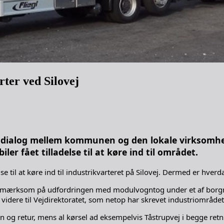
rter ved Silovej
v dialog mellem kommunen og den lokale virksomh
ler fået tilladelse til at køre ind til området.
lse til at køre ind til industrikvarteret på Silovej. Dermed er hv
mærksom på udfordringen med modulvogntog under et af borgme
ere til Vejdirektoratet, som netop har skrevet industriområdet v
vejen og retur, mens al kørsel ad eksempelvis Tåstrupvej i begge re