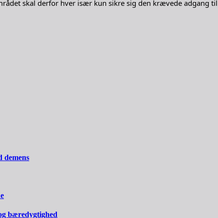
mrådet skal derfor hver især kun sikre sig den krævede adgang ti
ed demens
ne
og bæredygtighed