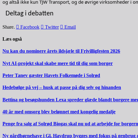
og altså ikke kun TJW Transport, og de øvrige virksomheder i o
Deltag i debatten
Share.
Facebook
Twitter
Email
Læs også
Nu kan du nominere årets ildsjæle til Frivilligfesten 2026
Nyt AI-projekt skal skabe mere tid til dig som borger
Peter Tanev gæster Havets Folkemøde i Solrød
Hedebølge på vej – husk at passe på dig selv og hinanden
Bettina og besøgshunden Lexa spreder glæde blandt borgere m
40 år med omsorg blev belønnet med kongelig medalje
Penge fra salg af Solrød Biogas skal nu ud at arbejde for borger
Ny gårdbørnehave i Gl. Havdrup bygges med fokus på genbrug 