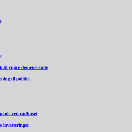
e
ne
rk til yngre demensramte
ng til politiet
 plads ved rådhuset
e investeringer