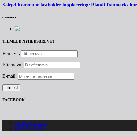
Solrød Kommune fastholder topplacering: Blandt Danmarks hurti
annonce
TILMELD NYHEDSBREVET
Fornavn:
Efternavn:
E-mail:
FACEBOOK
SENESTE NYT
MEST LÆSTE