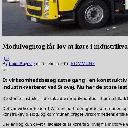
Modulvogntog får lov at køre i industrikva
0
By
Lotte Bøgevig
on
5. februar 2016
KOMMUNE
Et virksomhedsbesøg satte gang i en konstrukti
industrikvarteret ved Silovej. Nu har de store lastbi
De største lastbiler – de såkaldte modulvogntog – har nu tillade
Det var virksomheden TJW Transport, der gjorde kommunen op
konstruktiv dialog, og kommunen bragte virksomhedens ønske vid
Der er dog kun givet tilladelse til at køre til Silovej fra motor