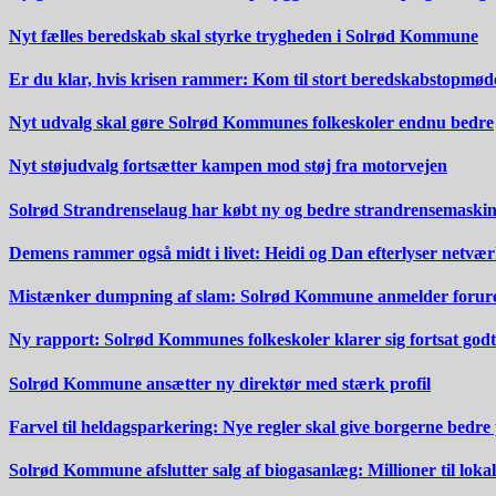
Nyt fælles beredskab skal styrke trygheden i Solrød Kommune
Er du klar, hvis krisen rammer: Kom til stort beredskabstopmød
Nyt udvalg skal gøre Solrød Kommunes folkeskoler endnu bedre
Nyt støjudvalg fortsætter kampen mod støj fra motorvejen
Solrød Strandrenselaug har købt ny og bedre strandrensemaski
Demens rammer også midt i livet: Heidi og Dan efterlyser netvæ
Mistænker dumpning af slam: Solrød Kommune anmelder forureni
Ny rapport: Solrød Kommunes folkeskoler klarer sig fortsat godt
Solrød Kommune ansætter ny direktør med stærk profil
Farvel til heldagsparkering: Nye regler skal give borgerne bedre
Solrød Kommune afslutter salg af biogasanlæg: Millioner til lokal