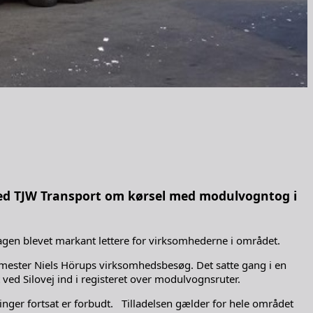
ed TJW Transport om kørsel med modulvogntog i
erdagen blevet markant lettere for virksomhederne i området.
ster Niels Hörups virksomhedsbesøg. Det satte gang i en
ed Silovej ind i registeret over modulvognsruter.
tninger fortsat er forbudt. Tilladelsen gælder for hele området