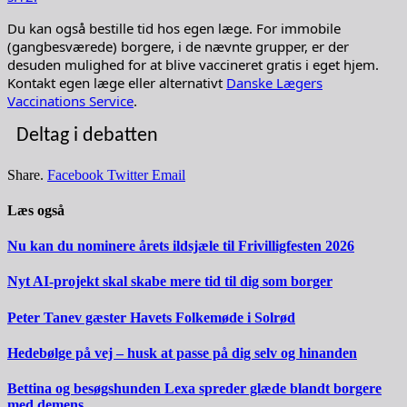
Du kan også bestille tid hos egen læge. For immobile
(gangbesværede) borgere, i de nævnte grupper, er der
desuden mulighed for at blive vaccineret gratis i eget hjem.
Kontakt egen læge eller alternativt
Danske Lægers
Vaccinations Service
.
Deltag i debatten
Share.
Facebook
Twitter
Email
Læs også
Nu kan du nominere årets ildsjæle til Frivilligfesten 2026
Nyt AI-projekt skal skabe mere tid til dig som borger
Peter Tanev gæster Havets Folkemøde i Solrød
Hedebølge på vej – husk at passe på dig selv og hinanden
Bettina og besøgshunden Lexa spreder glæde blandt borgere
med demens