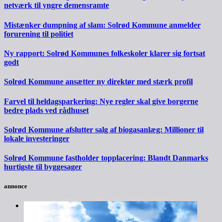
netværk til yngre demensramte
Mistænker dumpning af slam: Solrød Kommune anmelder
forurening til politiet
Ny rapport: Solrød Kommunes folkeskoler klarer sig fortsat
godt
Solrød Kommune ansætter ny direktør med stærk profil
Farvel til heldagsparkering: Nye regler skal give borgerne
bedre plads ved rådhuset
Solrød Kommune afslutter salg af biogasanlæg: Millioner til
lokale investeringer
Solrød Kommune fastholder topplacering: Blandt Danmarks
hurtigste til byggesager
annonce