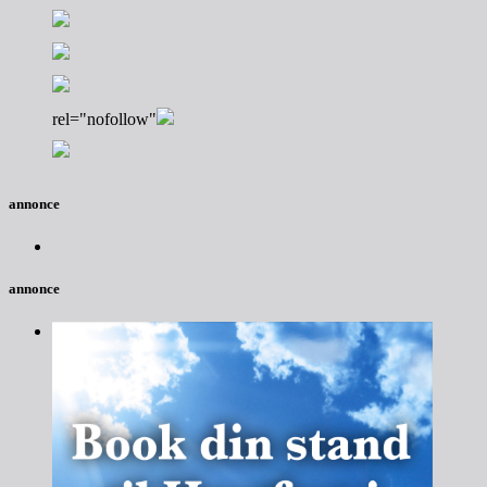
rel="nofollow"
annonce
annonce