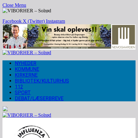
Close Menu
Facebook
X (Twitter)
Instagram
NYHEDER
KOMMUNE
KIRKERNE
BIBLIOTEK/KULTURHUS
112
SPORT
DEBAT/LÆSERBREVE