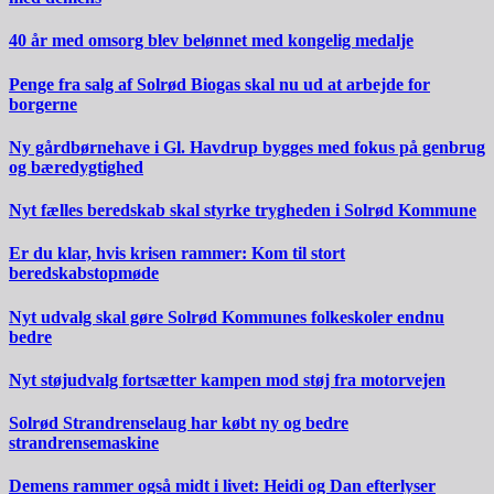
40 år med omsorg blev belønnet med kongelig medalje
Penge fra salg af Solrød Biogas skal nu ud at arbejde for
borgerne
Ny gårdbørnehave i Gl. Havdrup bygges med fokus på genbrug
og bæredygtighed
Nyt fælles beredskab skal styrke trygheden i Solrød Kommune
Er du klar, hvis krisen rammer: Kom til stort
beredskabstopmøde
Nyt udvalg skal gøre Solrød Kommunes folkeskoler endnu
bedre
Nyt støjudvalg fortsætter kampen mod støj fra motorvejen
Solrød Strandrenselaug har købt ny og bedre
strandrensemaskine
Demens rammer også midt i livet: Heidi og Dan efterlyser