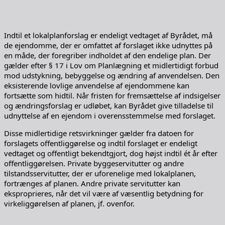
Indtil et lokalplanforslag er endeligt vedtaget af Byrådet, må
de ejendomme, der er omfattet af forslaget ikke udnyttes på
en måde, der foregriber indholdet af den endelige plan. Der
gælder efter § 17 i Lov om Planlægning et midlertidigt forbud
mod udstykning, bebyggelse og ændring af anvendelsen. Den
eksisterende lovlige anvendelse af ejendommene kan
fortsætte som hidtil. Når fristen for fremsættelse af indsigelser
og ændringsforslag er udløbet, kan Byrådet give tilladelse til
udnyttelse af en ejendom i overensstemmelse med forslaget.
Disse midlertidige retsvirkninger gælder fra datoen for
forslagets offentliggørelse og indtil forslaget er endeligt
vedtaget og offentligt bekendtgjort, dog højst indtil ét år efter
offentliggørelsen. Private byggeservitutter og andre
tilstandsservitutter, der er uforenelige med lokalplanen,
fortrænges af planen. Andre private servitutter kan
eksproprieres, når det vil være af væsentlig betydning for
virkeliggørelsen af planen, jf. ovenfor.