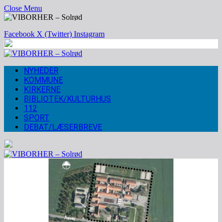
Close Menu
Facebook
X (Twitter)
Instagram
NYHEDER
KOMMUNE
KIRKERNE
BIBLIOTEK/KULTURHUS
112
SPORT
DEBAT/LÆSERBREVE