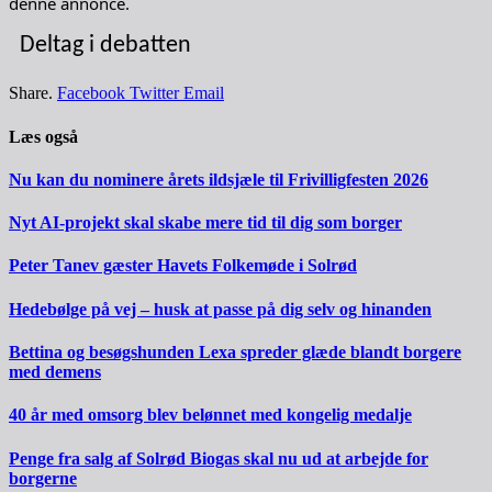
denne annonce.
Deltag i debatten
Share.
Facebook
Twitter
Email
Læs også
Nu kan du nominere årets ildsjæle til Frivilligfesten 2026
Nyt AI-projekt skal skabe mere tid til dig som borger
Peter Tanev gæster Havets Folkemøde i Solrød
Hedebølge på vej – husk at passe på dig selv og hinanden
Bettina og besøgshunden Lexa spreder glæde blandt borgere
med demens
40 år med omsorg blev belønnet med kongelig medalje
Penge fra salg af Solrød Biogas skal nu ud at arbejde for
borgerne