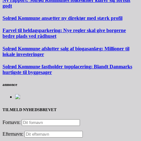
Ny rapport: Solrød Kommunes folkeskoler klarer sig fortsat
godt
Solrød Kommune ansætter ny direktør med stærk profil
Farvel til heldagsparkering: Nye regler skal give borgerne
bedre plads ved rådhuset
Solrød Kommune afslutter salg af biogasanlæg: Millioner til
lokale investeringer
Solrød Kommune fastholder topplacering: Blandt Danmarks
hurtigste til byggesager
annonce
TILMELD NYHEDSBREVET
Fornavn:
Efternavn: