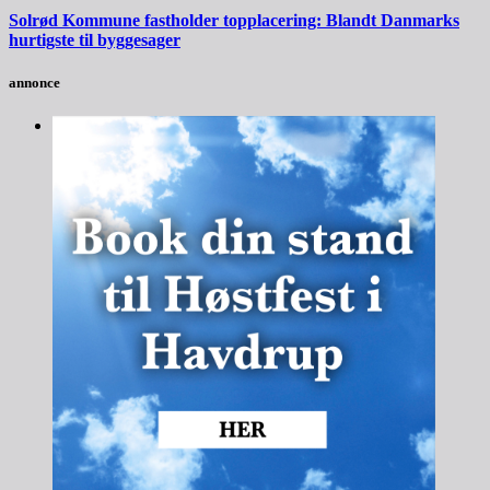
Solrød Kommune fastholder topplacering: Blandt Danmarks
hurtigste til byggesager
annonce