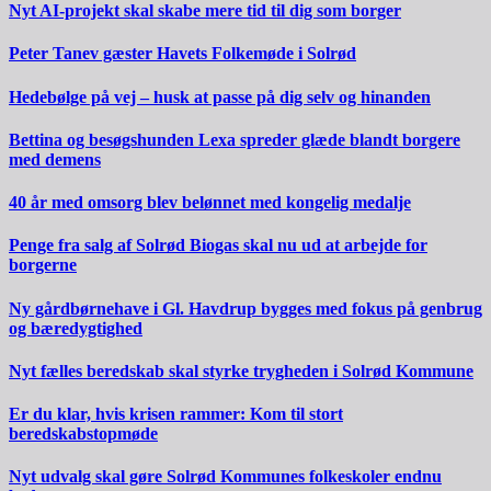
Nyt AI-projekt skal skabe mere tid til dig som borger
Peter Tanev gæster Havets Folkemøde i Solrød
Hedebølge på vej – husk at passe på dig selv og hinanden
Bettina og besøgshunden Lexa spreder glæde blandt borgere
med demens
40 år med omsorg blev belønnet med kongelig medalje
Penge fra salg af Solrød Biogas skal nu ud at arbejde for
borgerne
Ny gårdbørnehave i Gl. Havdrup bygges med fokus på genbrug
og bæredygtighed
Nyt fælles beredskab skal styrke trygheden i Solrød Kommune
Er du klar, hvis krisen rammer: Kom til stort
beredskabstopmøde
Nyt udvalg skal gøre Solrød Kommunes folkeskoler endnu