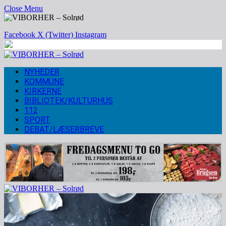
Close Menu
Facebook
X (Twitter)
Instagram
NYHEDER
KOMMUNE
KIRKERNE
BIBLIOTEK/KULTURHUS
112
SPORT
DEBAT/LÆSERBREVE