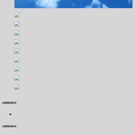
annonce
annonce