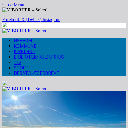
Close Menu
Facebook
X (Twitter)
Instagram
NYHEDER
KOMMUNE
KIRKERNE
BIBLIOTEK/KULTURHUS
112
SPORT
DEBAT/LÆSERBREVE