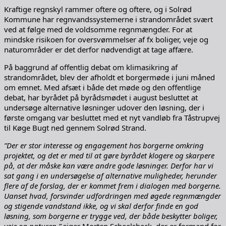
Kraftige regnskyl rammer oftere og oftere, og i Solrød
Kommune har regnvandssystemerne i strandområdet svært
ved at følge med de voldsomme regnmængder. For at
mindske risikoen for oversvømmelser af fx boliger, veje og
naturområder er det derfor nødvendigt at tage affære.
På baggrund af offentlig debat om klimasikring af
strandområdet, blev der afholdt et borgermøde i juni måned
om emnet. Med afsæt i både det møde og den offentlige
debat, har byrådet på byrådsmødet i august besluttet at
undersøge alternative løsninger udover den løsning, der i
første omgang var besluttet med et nyt vandløb fra Tåstrupvej
til Køge Bugt ned gennem Solrød Strand.
”Der er stor interesse og engagement hos borgerne omkring
projektet, og det er med til at gøre byrådet klogere og skarpere
på, at der måske kan være andre gode løsninger. Derfor har vi
sat gang i en undersøgelse af alternative muligheder, herunder
flere af de forslag, der er kommet frem i dialogen med borgerne.
Uanset hvad, forsvinder udfordringen med øgede regnmængder
og stigende vandstand ikke, og vi skal derfor finde en god
løsning, som borgerne er trygge ved, der både beskytter boliger,
veje og naturen,”
siger Morten Scheelsbeck, der er formand for