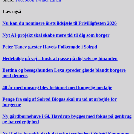
Læs også
Nu kan du nominere årets ildsjæle til Frivilligfesten 2026
Nyt AI-projekt skal skabe mere tid til dig som borger
Peter Tanev gæster Havets Folkemøde i Solrød
Hedebølge på vej – husk at passe på dig selv og hinanden
Bettina og besøgshunden Lexa spreder glæde blandt borgere
med demens
40 år med omsorg blev belønnet med kongelig medalje
Penge fra salg af Solrød Biogas skal nu ud at arbejde for
borgerne
Ny gårdbørnehave i Gl. Havdrup bygges med fokus på genbrug
og bæredygtighed
Nyt fælles beredskab skal styrke trygheden i Solrød Kommune