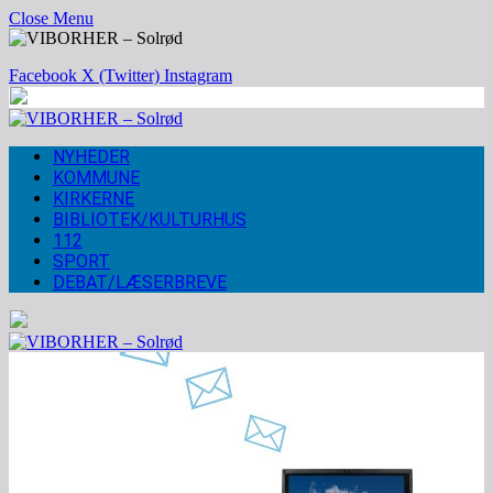
Close Menu
Facebook
X (Twitter)
Instagram
NYHEDER
KOMMUNE
KIRKERNE
BIBLIOTEK/KULTURHUS
112
SPORT
DEBAT/LÆSERBREVE