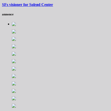
SFs visioner for Solrød Center
annonce