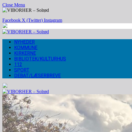
Close Menu
Facebook
X (Twitter)
Instagram
NYHEDER
KOMMUNE
KIRKERNE
BIBLIOTEK/KULTURHUS
112
SPORT
DEBAT/LÆSERBREVE