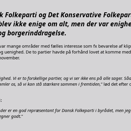
Folkeparti og Det Konservative Folkeparti
r blev ikke enige om alt, men der var enig
og borgerinddragelse.
er var mange områder med fælles interesse som fx bevarelse af kl
e og uenighed. De to partier havde på forhånd lovet at komme m
 november.
ghed. Vi er to forskellige partier, og vi ser ikke ens på alle sager. 
samler os, så vi kan stå stærkere sammen i fremtiden,
” lød det efte
:
er er en god repræsentant for Dansk Folkeparti i byrådet, men jeg 
tegner godt.
”