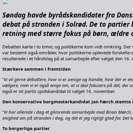
Søndag havde byrådskandidater fra Dansk 
debat på stranden i Solrød. De to partie
retning med større fokus på børn, ældre 
Debatten kørte i to timer, og politikerne kom vidt omkring. D
var bestemt også områder, hvor politikerne oplevede forskell
resulterede i et håndslag på at samarbejde efter valget den 16.
Stærkere sammen i fremtiden
“
Vi vil gerne debattere, hvor vi er uenige og handle, hvor der er eni
vælgere, men vi er også enige om, at vi skal fokusere på det, der 
også er sit partis spidskandidat til valget 16. november.
Den konservative borgmesterkandidat Jan Færch stemte i
“
Vi har allerede i dag et glimrende samarbejde med Brian Mørch, d
enighed om på stranden i dag, og det er jeg rigtigt glad for. Det 
To borgerlige partier