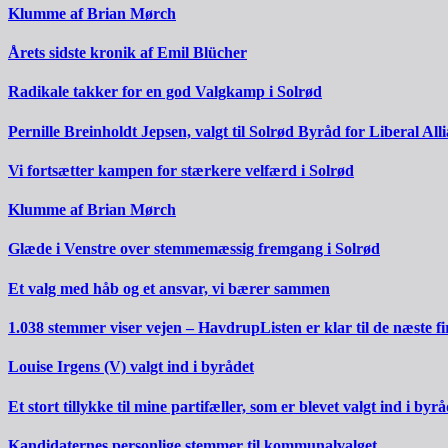
Klumme af Brian Mørch
Årets sidste kronik af Emil Blücher
Radikale takker for en god Valgkamp i Solrød
Pernille Breinholdt Jepsen, valgt til Solrød Byråd for Liberal All
Vi fortsætter kampen for stærkere velfærd i Solrød
Klumme af Brian Mørch
Glæde i Venstre over stemmemæssig fremgang i Solrød
Et valg med håb og et ansvar, vi bærer sammen
1.038 stemmer viser vejen – HavdrupListen er klar til de næste fi
Louise Irgens (V) valgt ind i byrådet
Et stort tillykke til mine partifæller, som er blevet valgt ind i byrå
Kandidaternes personlige stemmer til kommunalvalget