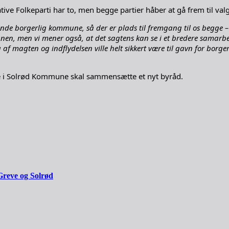
ive Folkeparti har to, men begge partier håber at gå frem til valg
ejende borgerlig kommune, så der er plads til fremgang til os begge
en, men vi mener også, at det sagtens kan se i et bredere samarbej
 af magten og indflydelsen ville helt sikkert være til gavn for bor
e i Solrød Kommune skal sammensætte et nyt byråd.
Greve og Solrød