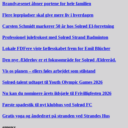
Brandvæsenet åbner portene for hele familien
Flere legepladser skal give mere liv i hverdagen
Carsten Schmidt markerer 50 år hos Solrød El-forretning
Professionel julefrokost med Solrød Strand Badminton
Lokale FDFere viste fællesskabet frem for Emil Blücher
Den nye Ældrelov er et fokusområde for Solrød Ældreråd.
Vis os planen – ellers føles arbejdet som stilstand
Solrød-talent udtaget til Youth Olympic Games 2026
Nu kan du nominere årets ildsjæle til Frivilligfesten 2026
Første spadestik til nyt klubhus ved Solrød FC
Gratis yoga og åndedræt på stranden ved Strandes Hus
annonce