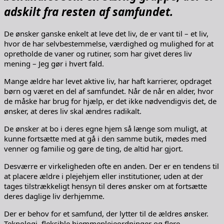
adskilt fra resten af samfundet.
De ønsker ganske enkelt at leve det liv, de er vant til – et liv,
hvor de har selvbestemmelse, værdighed og mulighed for at
opretholde de vaner og rutiner, som har givet deres liv
mening – Jeg gør i hvert fald.
Mange ældre har levet aktive liv, har haft karrierer, opdraget
børn og været en del af samfundet. Når de når en alder, hvor
de måske har brug for hjælp, er det ikke nødvendigvis det, de
ønsker, at deres liv skal ændres radikalt.
De ønsker at bo i deres egne hjem så længe som muligt, at
kunne fortsætte med at gå i den samme butik, mødes med
venner og familie og gøre de ting, de altid har gjort.
Desværre er virkeligheden ofte en anden. Der er en tendens til
at placere ældre i plejehjem eller institutioner, uden at der
tages tilstrækkeligt hensyn til deres ønsker om at fortsætte
deres daglige liv derhjemme.
Der er behov for et samfund, der lytter til de ældres ønsker.
Teknologi, fleksible hjemmeplejeordninger og flere