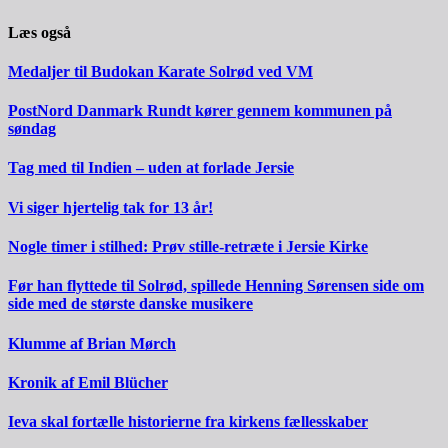
Læs også
Medaljer til Budokan Karate Solrød ved VM
PostNord Danmark Rundt kører gennem kommunen på
søndag
Tag med til Indien – uden at forlade Jersie
Vi siger hjertelig tak for 13 år!
Nogle timer i stilhed: Prøv stille-retræte i Jersie Kirke
Før han flyttede til Solrød, spillede Henning Sørensen side om
side med de største danske musikere
Klumme af Brian Mørch
Kronik af Emil Blücher
Ieva skal fortælle historierne fra kirkens fællesskaber