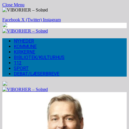
Close Menu
Facebook
X (Twitter)
Instagram
NYHEDER
KOMMUNE
KIRKERNE
BIBLIOTEK/KULTURHUS
112
SPORT
DEBAT/LÆSERBREVE