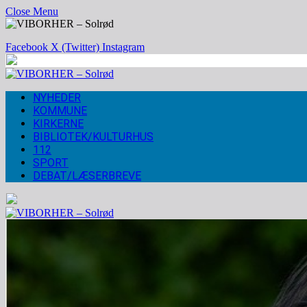
Close Menu
Facebook
X (Twitter)
Instagram
NYHEDER
KOMMUNE
KIRKERNE
BIBLIOTEK/KULTURHUS
112
SPORT
DEBAT/LÆSERBREVE