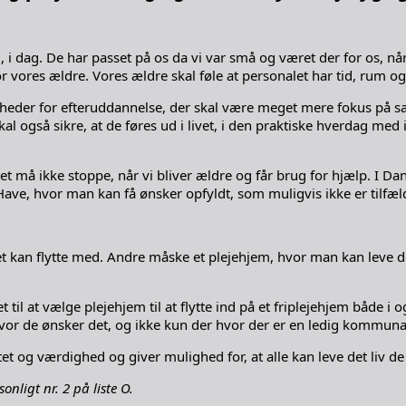
 i dag. De har passet på os da vi var små og været der for os, nå
r vores ældre. Vores ældre skal føle at personalet har tid, rum o
igheder for efteruddannelse, der skal være meget mere fokus på 
Vi skal også sikre, at de føres ud i livet, i den praktiske hverda
 ret må ikke stoppe, når vi bliver ældre og får brug for hjælp. I Da
ave, hvor man kan få ønsker opfyldt, som muligvis ikke er tilfæld
 kan flytte med. Andre måske et plejehjem, hvor man kan leve den
et til at vælge plejehjem til at flytte ind på et friplejehjem både
hvor de ønsker det, og ikke kun der hvor der er en ledig kommuna
itet og værdighed og giver mulighed for, at alle kan leve det liv de
nligt nr. 2 på liste O.