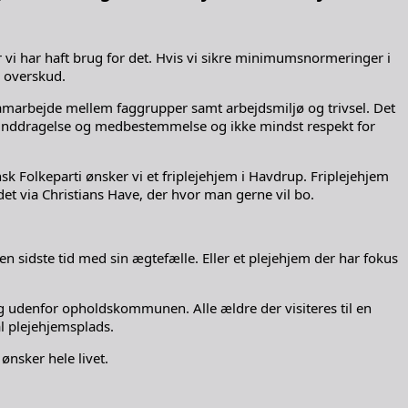
r vi har haft brug for det. Hvis vi sikre minimumsnormeringer i
g overskud.
samarbejde mellem faggrupper samt arbejdsmiljø og trivsel. Det
g med inddragelse og medbestemmelse og ikke mindst respekt for
nsk Folkeparti ønsker vi et friplejehjem i Havdrup. Friplejehjem
et via Christians Have, der hvor man gerne vil bo.
 sidste tid med sin ægtefælle. Eller et plejehjem der har fokus
 i og udenfor opholdskommunen. Alle ældre der visiteres til en
l plejehjemsplads.
 ønsker hele livet.