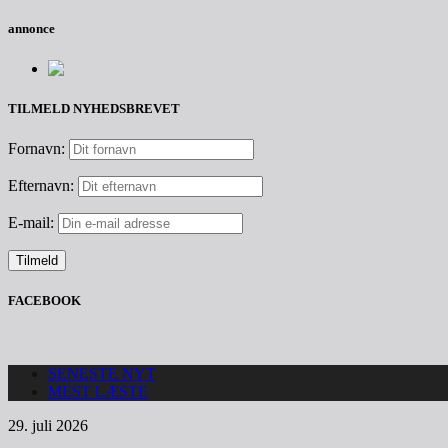
annonce
TILMELD NYHEDSBREVET
Fornavn:
Efternavn:
E-mail:
FACEBOOK
SENESTE NYT
MEST LÆSTE
29. juli 2026