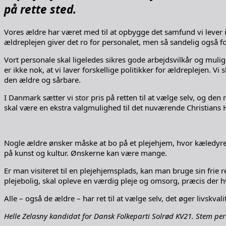
på rette sted.
Vores ældre har været med til at opbygge det samfund vi lever i,
ældreplejen giver det ro for personalet, men så sandelig også fo
Vort personale skal ligeledes sikres gode arbejdsvilkår og mul
er ikke nok, at vi laver forskellige politikker for ældreplejen. 
den ældre og sårbare.
I Danmark sætter vi stor pris på retten til at vælge selv, og den
skal være en ekstra valgmulighed til det nuværende Christians H
Nogle ældre ønsker måske at bo på et plejehjem, hvor kæledyret
på kunst og kultur. Ønskerne kan være mange.
Er man visiteret til en plejehjemsplads, kan man bruge sin frie r
plejebolig, skal opleve en værdig pleje og omsorg, præcis der 
Alle – også de ældre – har ret til at vælge selv, det øger livskval
Helle Zelasny kandidat for Dansk Folkeparti Solrød KV21. Stem perso