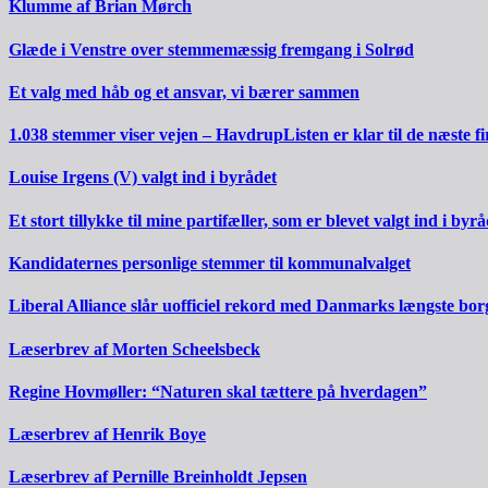
Klumme af Brian Mørch
Glæde i Venstre over stemmemæssig fremgang i Solrød
Et valg med håb og et ansvar, vi bærer sammen
1.038 stemmer viser vejen – HavdrupListen er klar til de næste fi
Louise Irgens (V) valgt ind i byrådet
Et stort tillykke til mine partifæller, som er blevet valgt ind i byrå
Kandidaternes personlige stemmer til kommunalvalget
Liberal Alliance slår uofficiel rekord med Danmarks længste bo
Læserbrev af Morten Scheelsbeck
Regine Hovmøller: “Naturen skal tættere på hverdagen”
Læserbrev af Henrik Boye
Læserbrev af Pernille Breinholdt Jepsen