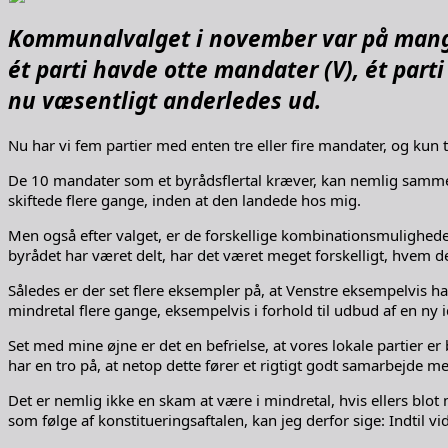
Kommunalvalget i november var på mange 
ét parti havde otte mandater (V), ét part
nu væsentligt anderledes ud.
Nu har vi fem partier med enten tre eller fire mandater, og kun 
De 10 mandater som et byrådsflertal kræver, kan nemlig samme
skiftede flere gange, inden at den landede hos mig.
Men også efter valget, er de forskellige kombinationsmuligheder
byrådet har været delt, har det været meget forskelligt, hvem 
Således er der set flere eksempler på, at Venstre eksempelvis har
mindretal flere gange, eksempelvis i forhold til udbud af en ny i
Set med mine øjne er det en befrielse, at vores lokale partier er 
har en tro på, at netop dette fører et rigtigt godt samarbejde me
Det er nemlig ikke en skam at være i mindretal, hvis ellers blot m
som følge af konstitueringsaftalen, kan jeg derfor sige: Indtil vide