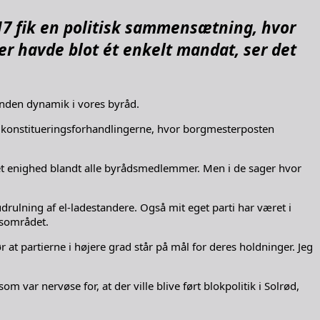
17 fik en politisk sammensætning, hvor
ier havde blot ét enkelt mandat, ser det
 anden dynamik i vores byråd.
d konstitueringsforhandlingerne, hvor borgmesterposten
været enighed blandt alle byrådsmedlemmer. Men i de sager hvor
udrulning af el-ladestandere. Også mit eget parti har været i
ngsområdet.
r at partierne i højere grad står på mål for deres holdninger. Jeg
m var nervøse for, at der ville blive ført blokpolitik i Solrød,