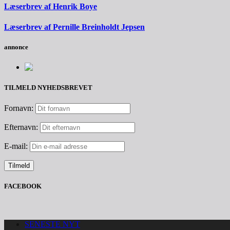
Læserbrev af Henrik Boye
Læserbrev af Pernille Breinholdt Jepsen
annonce
TILMELD NYHEDSBREVET
Fornavn:
Efternavn:
E-mail:
FACEBOOK
SENESTE NYT