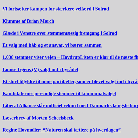
Vi fortsætter kampen for stærkere velfærd i Solrød
Klumme af Brian Mørch
Glæde i Venstre over stemmemæssig fremgang i Solrød
Et valg med håb og et ansvar, vi bærer sammen
1.038 stemmer viser vejen – HavdrupListen er klar til de næste fi
Louise Irgens (V) valgt ind i byrådet
Et stort tillykke til mine partifæller, som er blevet valgt ind i byrå
Kandidaternes personlige stemmer til kommunalvalget
Liberal Alliance slår uofficiel rekord med Danmarks længste bo
Læserbrev af Morten Scheelsbeck
Regine Hovmøller: “Naturen skal tættere på hverdagen”