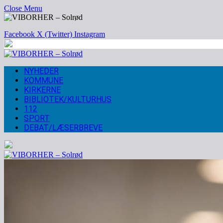
Close Menu
Facebook
X (Twitter)
Instagram
NYHEDER
KOMMUNE
KIRKERNE
BIBLIOTEK/KULTURHUS
112
SPORT
DEBAT/LÆSERBREVE