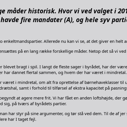
måder historisk. Hvor vi ved valget i 20
i havde fire mandater (A), og hele syv part
to enkeltmandspartier. Allerede nu kan vi se, at det giver en helt
nsættes på en lang række forskellige måder. Netop det så vi ve
 blevet bragt i spil. I langt de fleste sager i byrådet, har der 
der har dannet flertal sammen, og hvem der har været i mindretal.
 været i mindretal, om alt fra oprettelse af børnehaveklasser til 
drætshal, samt i forhold til tilførsel af ekstra kapacitet på pasni
begyndt at agere mere frit. Vi har fået en anden loftshøjde, der gø
d sig, på tværs af byrådets partier.
an har styr på sine argumenter, og tør stå ved dem. Til de af jer so
re har I taget fejl.