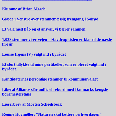
Klumme af Brian Mørch
Glæde i Venstre over stemmemæssig fremgang i Solrød
Et valg med håb og et ansvar, vi bærer sammen
1.038 stemmer viser vejen – HavdrupListen er klar til de næste
fire år
Louise Irgens (V) valgt ind i byrådet
Et stort tillykke til mine partifæller, som er blevet valgt ind i
byrådet.
Kandidaternes personlige stemmer til kommunalvalget
Liberal Alliance slår uofficiel rekord med Danmarks længste
borgmesterstang
Læserbrev af Morten Scheelsbeck
Regine Hovmøller: “Naturen skal tættere på hverdagen”