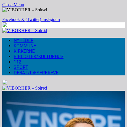
Close Menu
Facebook
X (Twitter)
Instagram
NYHEDER
KOMMUNE
KIRKERNE
BIBLIOTEK/KULTURHUS
112
SPORT
DEBAT/LÆSERBREVE