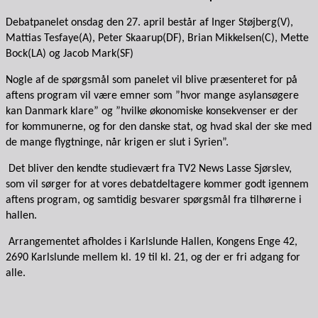
Debatpanelet onsdag den 27. april består af Inger Støjberg(V),
Mattias Tesfaye(A), Peter Skaarup(DF), Brian Mikkelsen(C), Mette
Bock(LA) og Jacob Mark(SF)
Nogle af de spørgsmål som panelet vil blive præsenteret for på
aftens program vil være emner som ”hvor mange asylansøgere
kan Danmark klare” og ”hvilke økonomiske konsekvenser er der
for kommunerne, og for den danske stat, og hvad skal der ske med
de mange flygtninge, når krigen er slut i Syrien”.
Det bliver den kendte studievært fra TV2 News Lasse Sjørslev,
som vil sørger for at vores debatdeltagere kommer godt igennem
aftens program, og samtidig besvarer spørgsmål fra tilhørerne i
hallen.
Arrangementet afholdes i Karlslunde Hallen, Kongens Enge 42,
2690 Karlslunde mellem kl. 19 til kl. 21, og der er fri adgang for
alle.