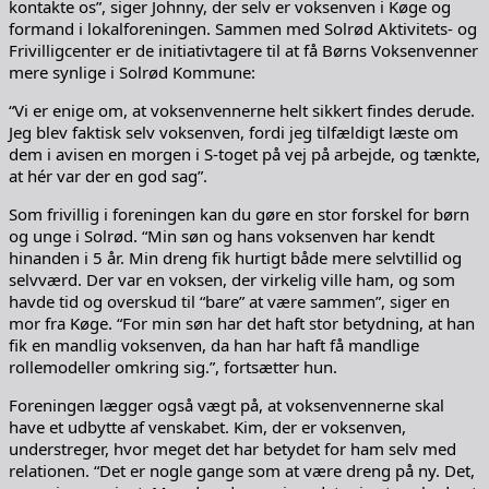
kontakte os”, siger Johnny, der selv er voksenven i Køge og
formand i lokalforeningen. Sammen med Solrød Aktivitets- og
Frivilligcenter er de initiativtagere til at få Børns Voksenvenner
mere synlige i Solrød Kommune:
“Vi er enige om, at voksenvennerne helt sikkert findes derude.
Jeg blev faktisk selv voksenven, fordi jeg tilfældigt læste om
dem i avisen en morgen i S-toget på vej på arbejde, og tænkte,
at hér var der en god sag”.
Som frivillig i foreningen kan du gøre en stor forskel for børn
og unge i Solrød. “Min søn og hans voksenven har kendt
hinanden i 5 år. Min dreng fik hurtigt både mere selvtillid og
selvværd. Der var en voksen, der virkelig ville ham, og som
havde tid og overskud til “bare” at være sammen”, siger en
mor fra Køge. “For min søn har det haft stor betydning, at han
fik en mandlig voksenven, da han har haft få mandlige
rollemodeller omkring sig.”, fortsætter hun.
Foreningen lægger også vægt på, at voksenvennerne skal
have et udbytte af venskabet. Kim, der er voksenven,
understreger, hvor meget det har betydet for ham selv med
relationen. “Det er nogle gange som at være dreng på ny. Det,