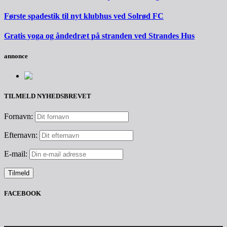
Første spadestik til nyt klubhus ved Solrød FC
Gratis yoga og åndedræt på stranden ved Strandes Hus
annonce
TILMELD NYHEDSBREVET
Fornavn:
Efternavn:
E-mail:
FACEBOOK