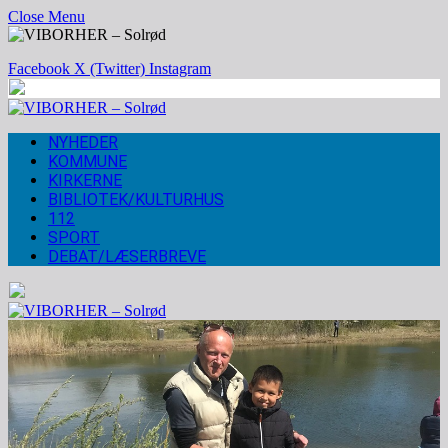
Close Menu
Facebook
X (Twitter)
Instagram
NYHEDER
KOMMUNE
KIRKERNE
BIBLIOTEK/KULTURHUS
112
SPORT
DEBAT/LÆSERBREVE