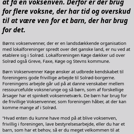
at få en voksenven. Derfor er der brug
for flere voksne, der har tid og overskud
til at være ven for et barn, der har brug
for det.
Børns voksenvenner, der er en landsdækkende organisation
med lokalforeninger spredt over det ganske land, er nu ved at
etablere sig i Solrød. Lokalforeningen Køge dækker ud over
Solrød også Greve, Faxe, Køge og Stevns kommune.
Børn Voksenvenner Køge ønsker at udbrede kendskabet til
foreningens gode frivillige arbejde til Solrød-borgerne.
Foreningens arbejde går ud på at danne venskaber mellem
ressourcefulde voksne/unge og så børn, som af forskellige
årsager har et spinkelt voksennetværk. De børn har brug for
de frivillige Voksenvenner, som foreningen håber, at der kan
komme mange af i Solrød.
“Hvad enten du kunne have mod på at blive voksenven,
frivillig i foreningen, lave bestyrelsesarbejde, eller du har et
barn, som har et behov, så er du meget velkommen til at