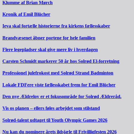
Klumme af Brian Mørch
Kronik af Emil Blücher
Ieva skal fortælle historierne fra kirkens fællesskaber
Brandvæsenet åbner portene for hele familien
Flere legepladser skal give mere liv i hverdagen
Carsten Schmidt markerer 50 år hos Solrød El-forretning
Professionel julefrokost med Solrød Strand Badminton
Lokale FDFere viste fællesskabet frem for Emil Blücher
Den nye Ældrelov er et fokusområde for Solrød Ældreråd.
Vis os planen – ellers føles arbejdet som stilstand
Solrød-talent udtaget til Youth Olympic Games 2026
Nu kan du nominere årets ildsjæle til Frivilligfesten 2026