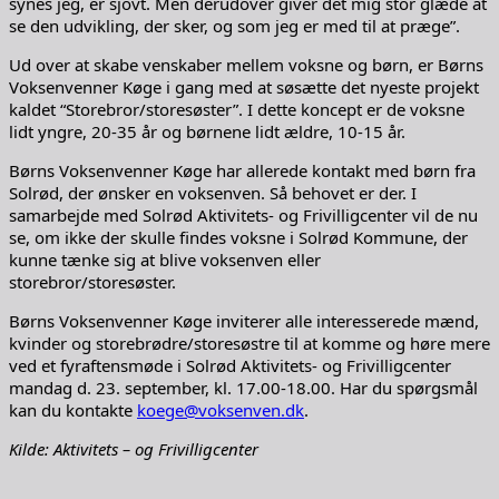
synes jeg, er sjovt. Men derudover giver det mig stor glæde at
se den udvikling, der sker, og som jeg er med til at præge”.
Ud over at skabe venskaber mellem voksne og børn, er Børns
Voksenvenner Køge i gang med at søsætte det nyeste projekt
kaldet “Storebror/storesøster”. I dette koncept er de voksne
lidt yngre, 20-35 år og børnene lidt ældre, 10-15 år.
Børns Voksenvenner Køge har allerede kontakt med børn fra
Solrød, der ønsker en voksenven. Så behovet er der. I
samarbejde med Solrød Aktivitets- og Frivilligcenter vil de nu
se, om ikke der skulle findes voksne i Solrød Kommune, der
kunne tænke sig at blive voksenven eller
storebror/storesøster.
Børns Voksenvenner Køge inviterer alle interesserede mænd,
kvinder og storebrødre/storesøstre til at komme og høre mere
ved et fyraftensmøde i Solrød Aktivitets- og Frivilligcenter
mandag d. 23. september, kl. 17.00-18.00. Har du spørgsmål
kan du kontakte
koege@voksenven.dk
.
Kilde: Aktivitets – og Frivilligcenter