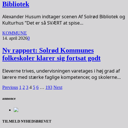
Bibliotek
Alexander Husum indtager scenen Af Solrød Bibliotek og
Kulturhus ”Det er så SVÆRT at spise…
KOMMUNE
14. april 2026
0
Ny rapport: Solrød Kommunes
folkeskoler klarer sig fortsat godt
Eleverne trives, undervisningen varetages i høj grad af
lærere med stærke faglige kompetencer, og skolerne…
Previous
1
2
3
4
5
6
…
193
Next
annonce
TILMELD NYHEDSBREVET