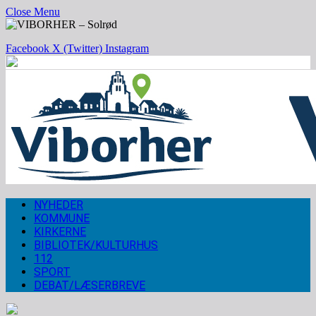
Close Menu
Facebook
X (Twitter)
Instagram
NYHEDER
KOMMUNE
KIRKERNE
BIBLIOTEK/KULTURHUS
112
SPORT
DEBAT/LÆSERBREVE