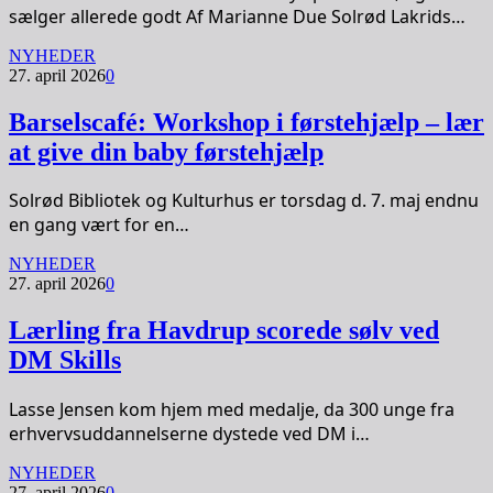
sælger allerede godt Af Marianne Due Solrød Lakrids…
NYHEDER
27. april 2026
0
Barselscafé: Workshop i førstehjælp – lær
at give din baby førstehjælp
Solrød Bibliotek og Kulturhus er torsdag d. 7. maj endnu
en gang vært for en…
NYHEDER
27. april 2026
0
Lærling fra Havdrup scorede sølv ved
DM Skills
Lasse Jensen kom hjem med medalje, da 300 unge fra
erhvervsuddannelserne dystede ved DM i…
NYHEDER
27. april 2026
0