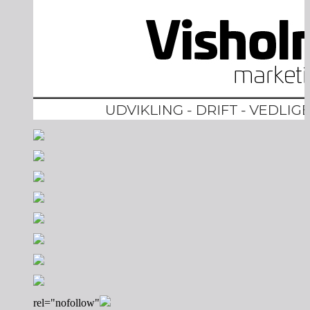
rel="nofollow"