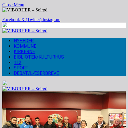
Close Menu
Facebook
X (Twitter)
Instagram
NYHEDER
KOMMUNE
KIRKERNE
BIBLIOTEK/KULTURHUS
112
SPORT
DEBAT/LÆSERBREVE